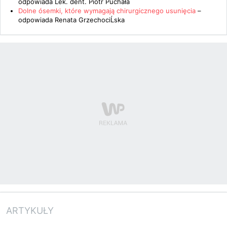
odpowiada
Lek. dent. Piotr Puchała
Dolne ósemki, które wymagają chirurgicznego usunięcia
–
odpowiada
Renata GrzechociĹska
ARTYKUŁY