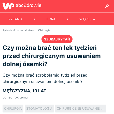
PYTANIA
FORA
WIĘCEJ
Pytania do specjalistów
Chirurgia
SZUKAJ PYTAŃ
Czy można brać ten lek tydzień
przed chirurgicznym usuwaniem
dolnej ósemki?
Czy można brać scrobolamid tydzień przed
chirurgicznym usuwaniem dolnej ósemki?
MĘŻCZYZNA, 19 LAT
ponad rok temu
CHIRURGIA
STOMATOLOGIA
CHIRURGICZNE USUWANIE ZĘBÓW