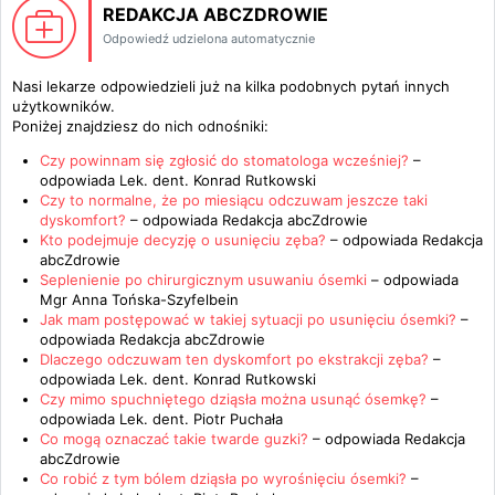
REDAKCJA ABCZDROWIE
Odpowiedź udzielona automatycznie
Nasi lekarze odpowiedzieli już na kilka podobnych pytań innych
użytkowników.
Poniżej znajdziesz do nich odnośniki:
Czy powinnam się zgłosić do stomatologa wcześniej?
–
odpowiada
Lek. dent. Konrad Rutkowski
Czy to normalne, że po miesiącu odczuwam jeszcze taki
dyskomfort?
– odpowiada
Redakcja abcZdrowie
Kto podejmuje decyzję o usunięciu zęba?
– odpowiada
Redakcja
abcZdrowie
Seplenienie po chirurgicznym usuwaniu ósemki
– odpowiada
Mgr Anna Tońska-Szyfelbein
Jak mam postępować w takiej sytuacji po usunięciu ósemki?
–
odpowiada
Redakcja abcZdrowie
Dlaczego odczuwam ten dyskomfort po ekstrakcji zęba?
–
odpowiada
Lek. dent. Konrad Rutkowski
Czy mimo spuchniętego dziąsła można usunąć ósemkę?
–
odpowiada
Lek. dent. Piotr Puchała
Co mogą oznaczać takie twarde guzki?
– odpowiada
Redakcja
abcZdrowie
Co robić z tym bólem dziąsła po wyrośnięciu ósemki?
–