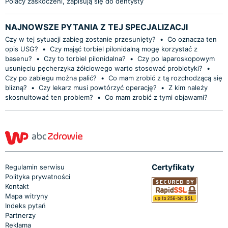
Polacy zaskoczeni, zapisują się do dentysty
NAJNOWSZE PYTANIA Z TEJ SPECJALIZACJI
Czy w tej sytuacji zabieg zostanie przesunięty?
•
Co oznacza ten
opis USG?
•
Czy mająć torbiel pilonidalną mogę korzystać z
basenu?
•
Czy to torbiel pilonidalna?
•
Czy po laparoskopowym
usunięciu pęcherzyka żółciowego warto stosować probiotyki?
•
Czy po zabiegu można palić?
•
Co mam zrobić z tą rozchodzącą się
blizną?
•
Czy lekarz musi powtórzyć operację?
•
Z kim należy
skosnultować ten problem?
•
Co mam zrobić z tymi objawami?
Certyfikaty
Regulamin serwisu
Polityka prywatności
Kontakt
Mapa witryny
Indeks pytań
Partnerzy
Reklama