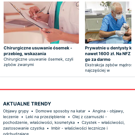
Chirurgiczne usuwanie ósemek -
Prywatnie u dentysty ko
przebieg, wskazania
nawet 1600 zł. Na NFZ 
Chirurgiczne usuwanie ósemek, czyli
go za darmo
zębów zwanymi
Ekstrakcja zębów mądrości
najczęściej w
AKTUALNE TRENDY
Objawy grypy
•
Domowe sposoby na katar
•
Angina - objawy,
leczenie
•
Leki na przeziębienie
•
Olej z czarnuszki -
pochodzenie, właściwości, kosmetyka
•
Czystek – właściwości,
zastosowanie czystka
•
Imbir - właściwości lecznicze i
odchudzające