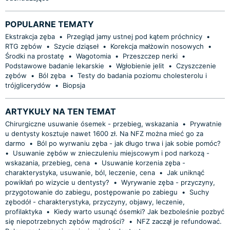
POPULARNE TEMATY
Ekstrakcja zęba
•
Przegląd jamy ustnej pod kątem próchnicy
•
RTG zębów
•
Szycie dziąseł
•
Korekcja małżowin nosowych
•
Środki na prostatę
•
Wagotomia
•
Przeszczep nerki
•
Podstawowe badanie lekarskie
•
Wgłobienie jelit
•
Czyszczenie
zębów
•
Ból zęba
•
Testy do badania poziomu cholesterolu i
trójglicerydów
•
Biopsja
ARTYKUŁY NA TEN TEMAT
Chirurgiczne usuwanie ósemek - przebieg, wskazania
•
Prywatnie
u dentysty kosztuje nawet 1600 zł. Na NFZ można mieć go za
darmo
•
Ból po wyrwaniu zęba - jak długo trwa i jak sobie pomóc?
•
Usuwanie zębów w znieczuleniu miejscowym i pod narkozą -
wskazania, przebieg, cena
•
Usuwanie korzenia zęba -
charakterystyka, usuwanie, ból, leczenie, cena
•
Jak uniknąć
powikłań po wizycie u dentysty?
•
Wyrywanie zęba - przyczyny,
przygotowanie do zabiegu, postępowanie po zabiegu
•
Suchy
zębodół - charakterystyka, przyczyny, objawy, leczenie,
profilaktyka
•
Kiedy warto usunąć ósemki? Jak bezboleśnie pozbyć
się niepotrzebnych zębów mądrości?
•
NFZ zaczął je refundować.