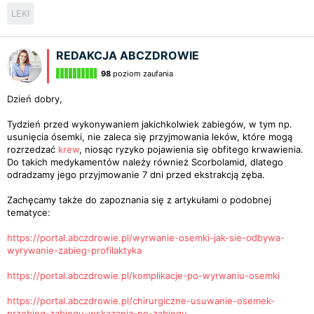
LEKI
REDAKCJA ABCZDROWIE
98
poziom zaufania
Dzień dobry,
Tydzień przed wykonywaniem jakichkolwiek zabiegów, w tym np.
usunięcia ósemki, nie zaleca się przyjmowania leków, które mogą
rozrzedzać
krew
, niosąc ryzyko pojawienia się obfitego krwawienia.
Do takich medykamentów należy również Scorbolamid, dlatego
odradzamy jego przyjmowanie 7 dni przed ekstrakcją zęba.
Zachęcamy także do zapoznania się z artykułami o podobnej
tematyce:
https://portal.abczdrowie.pl/wyrwanie-osemki-jak-sie-odbywa-
wyrywanie-zabieg-profilaktyka
https://portal.abczdrowie.pl/komplikacje-po-wyrwaniu-osemki
https://portal.abczdrowie.pl/chirurgiczne-usuwanie-osemek-
przebieg-zabiegu-wskazania-po-zabiegu