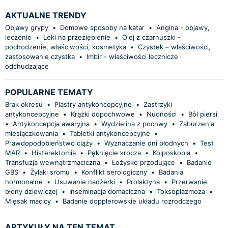
AKTUALNE TRENDY
Objawy grypy
•
Domowe sposoby na katar
•
Angina - objawy,
leczenie
•
Leki na przeziębienie
•
Olej z czarnuszki -
pochodzenie, właściwości, kosmetyka
•
Czystek – właściwości,
zastosowanie czystka
•
Imbir - właściwości lecznicze i
odchudzające
POPULARNE TEMATY
Brak okresu
•
Plastry antykoncepcyjne
•
Zastrzyki
antykoncepcyjne
•
Krążki dopochwowe
•
Nudności
•
Ból piersi
•
Antykoncepcja awaryjna
•
Wydzielina z pochwy
•
Zaburzenia
miesiączkowania
•
Tabletki antykoncepcyjne
•
Prawdopodobieństwo ciąży
•
Wyznaczanie dni płodnych
•
Test
MAR
•
Histerektomia
•
Pęknięcie krocza
•
Kolposkopia
•
Transfuzja wewnątrzmaciczna
•
Łożysko przodujące
•
Badanie
GBS
•
Żylaki sromu
•
Konflikt serologiczny
•
Badania
hormonalne
•
Usuwanie nadżerki
•
Prolaktyna
•
Przerwanie
błony dziewiczej
•
Inseminacja domaciczna
•
Toksoplazmoza
•
Mięsak macicy
•
Badanie dopplerowskie układu rozrodczego
ARTYKUŁY NA TEN TEMAT