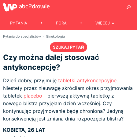
PYTANIA
FORA
WIĘCEJ
Pytania do specjalistów
Ginekologia
SZUKAJ PYTAŃ
Czy można dalej stosować
antykoncepcję?
Dzień dobry, przyjmuję
tabletki antykoncepcyjne
.
Niestety przez nieuwagę skróciłam okres przyjmowania
tabletek
placebo
- pierwszą aktywną tabletkę z
nowego blistra przyjęłam dzień wcześniej. Czy
kontynuując przyjmowanie będę chroniona? Jedyną
konsekwencją jest zmiana dnia rozpoczęcia blistra?
KOBIETA, 26 LAT