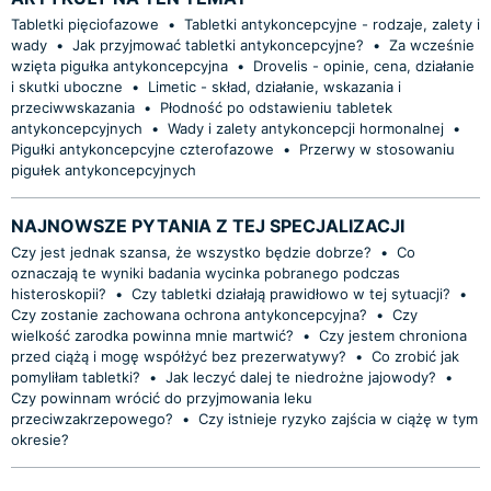
Tabletki pięciofazowe
•
Tabletki antykoncepcyjne - rodzaje, zalety i
wady
•
Jak przyjmować tabletki antykoncepcyjne?
•
Za wcześnie
wzięta pigułka antykoncepcyjna
•
Drovelis - opinie, cena, działanie
i skutki uboczne
•
Limetic - skład, działanie, wskazania i
przeciwwskazania
•
Płodność po odstawieniu tabletek
antykoncepcyjnych
•
Wady i zalety antykoncepcji hormonalnej
•
Pigułki antykoncepcyjne czterofazowe
•
Przerwy w stosowaniu
pigułek antykoncepcyjnych
NAJNOWSZE PYTANIA Z TEJ SPECJALIZACJI
Czy jest jednak szansa, że wszystko będzie dobrze?
•
Co
oznaczają te wyniki badania wycinka pobranego podczas
histeroskopii?
•
Czy tabletki działają prawidłowo w tej sytuacji?
•
Czy zostanie zachowana ochrona antykoncepcyjna?
•
Czy
wielkość zarodka powinna mnie martwić?
•
Czy jestem chroniona
przed ciążą i mogę współżyć bez prezerwatywy?
•
Co zrobić jak
pomyliłam tabletki?
•
Jak leczyć dalej te niedrożne jajowody?
•
Czy powinnam wrócić do przyjmowania leku
przeciwzakrzepowego?
•
Czy istnieje ryzyko zajścia w ciążę w tym
okresie?