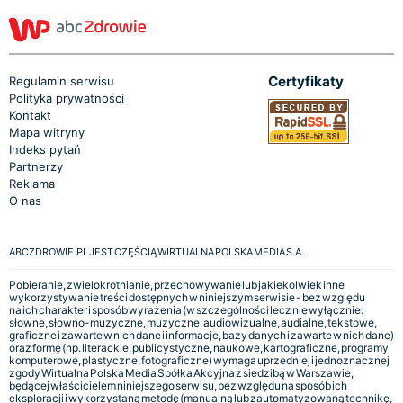
Certyfikaty
Regulamin serwisu
Polityka prywatności
Kontakt
Mapa witryny
Indeks pytań
Partnerzy
Reklama
O nas
ABCZDROWIE.PL JEST CZĘŚCIĄ WIRTUALNA POLSKA MEDIA S.A.
Pobieranie, zwielokrotnianie, przechowywanie lub jakiekolwiek inne
wykorzystywanie treści dostępnych w niniejszym serwisie - bez względu
na ich charakter i sposób wyrażenia (w szczególności lecz nie wyłącznie:
słowne, słowno-muzyczne, muzyczne, audiowizualne, audialne, tekstowe,
graficzne i zawarte w nich dane i informacje, bazy danych i zawarte w nich dane)
oraz formę (np. literackie, publicystyczne, naukowe, kartograficzne, programy
komputerowe, plastyczne, fotograficzne) wymaga uprzedniej i jednoznacznej
zgody Wirtualna Polska Media Spółka Akcyjna z siedzibą w Warszawie,
będącej właścicielem niniejszego serwisu, bez względu na sposób ich
eksploracji i wykorzystaną metodę (manualną lub zautomatyzowaną technikę,