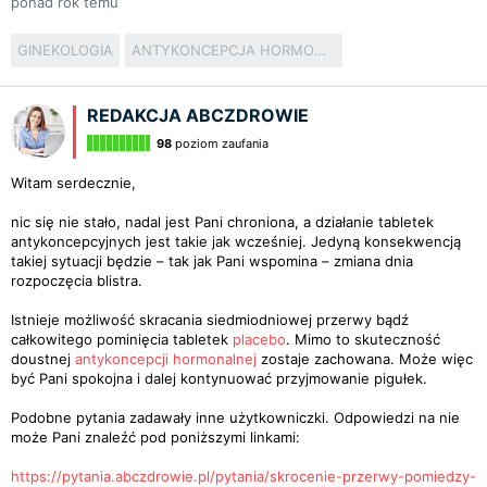
ponad rok temu
GINEKOLOGIA
ANTYKONCEPCJA HORMONALNA
REDAKCJA ABCZDROWIE
98
poziom zaufania
Witam serdecznie,
nic się nie stało, nadal jest Pani chroniona, a działanie tabletek
antykoncepcyjnych jest takie jak wcześniej. Jedyną konsekwencją
takiej sytuacji będzie – tak jak Pani wspomina – zmiana dnia
rozpoczęcia blistra.
Istnieje możliwość skracania siedmiodniowej przerwy bądź
całkowitego pominięcia tabletek
placebo
. Mimo to skuteczność
doustnej
antykoncepcji hormonalnej
zostaje zachowana. Może więc
być Pani spokojna i dalej kontynuować przyjmowanie pigułek.
Podobne pytania zadawały inne użytkowniczki. Odpowiedzi na nie
może Pani znaleźć pod poniższymi linkami:
https://pytania.abczdrowie.pl/pytania/skrocenie-przerwy-pomiedzy-