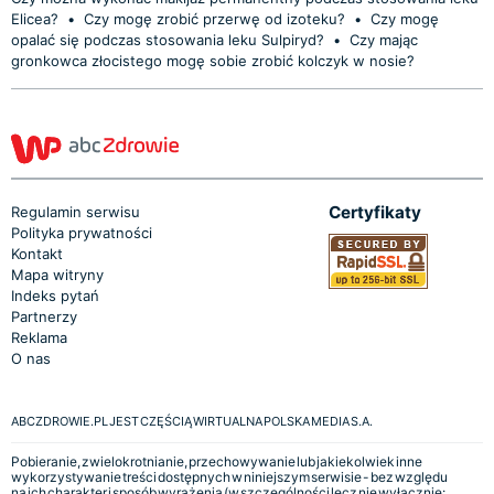
Elicea?
•
Czy mogę zrobić przerwę od izoteku?
•
Czy mogę
opalać się podczas stosowania leku Sulpiryd?
•
Czy mając
gronkowca złocistego mogę sobie zrobić kolczyk w nosie?
Certyfikaty
Regulamin serwisu
Polityka prywatności
Kontakt
Mapa witryny
Indeks pytań
Partnerzy
Reklama
O nas
ABCZDROWIE.PL JEST CZĘŚCIĄ WIRTUALNA POLSKA MEDIA S.A.
Pobieranie, zwielokrotnianie, przechowywanie lub jakiekolwiek inne
wykorzystywanie treści dostępnych w niniejszym serwisie - bez względu
na ich charakter i sposób wyrażenia (w szczególności lecz nie wyłącznie: