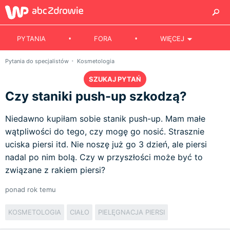
PYTANIA
FORA
WIĘCEJ
Pytania do specjalistów
Kosmetologia
SZUKAJ PYTAŃ
Czy staniki push-up szkodzą?
Niedawno kupiłam sobie stanik push-up. Mam małe
wątpliwości do tego, czy mogę go nosić. Strasznie
uciska piersi itd. Nie noszę już go 3 dzień, ale piersi
nadal po nim bolą. Czy w przyszłości może być to
związane z rakiem piersi?
ponad rok temu
KOSMETOLOGIA
CIAŁO
PIELĘGNACJA PIERSI