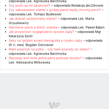
odpowiada
Lek. Agnieszka Barchnicka
Czy push-up mi zaszkodzi?
– odpowiada
Redakcja abcZdrowie
Czy zabudowane staniki z grubej pianki lepiej chronią piersi?
–
odpowiada
Lek. Tomasz Budlewski
Jak dobrać usztywniany stanik?
– odpowiada
Lek. Marta
Gryszkiewicz
Nierówne piersi a dobór stanika
– odpowiada
Lek. Paweł Baljon
Jak przywrócić wygląd piersi sprzed ciąży?
– odpowiada
Mgr
Katarzyna Szott
Seks na tydzień przed miesiączką a ryzyko ciąży
– odpowiada
Dr n. med. Bogdan Ostrowski
Mam pieprzyk na sutku - czy mam powody do obaw?
–
odpowiada
Lek. Agnieszka Barchnicka
Dlaczego boli mnie jedna pierś podczas dotyku?
– odpowiada
Lek. Aleksandra Witkowska