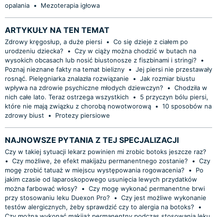
opalania
•
Mezoterapia igłowa
ARTYKUŁY NA TEN TEMAT
Zdrowy kręgosłup, a duże piersi
•
Co się dzieje z ciałem po
urodzeniu dziecka?
•
Czy w ciąży można chodzić w butach na
wysokich obcasach lub nosić biustonosze z fiszbinami i stringi?
•
Poznaj nieznane fakty na temat bielizny
•
Jej piersi nie przestawały
rosnąć. Pielęgniarka znalazła rozwiązanie
•
Jak rozmiar biustu
wpływa na zdrowie psychiczne młodych dziewczyn?
•
Chodziła w
nich całe lato. Teraz ostrzega wszystkich
•
5 przyczyn bólu piersi,
które nie mają związku z chorobą nowotworową
•
10 sposobów na
zdrowy biust
•
Protezy piersiowe
NAJNOWSZE PYTANIA Z TEJ SPECJALIZACJI
Czy w takiej sytuacji lekarz powinien mi zrobic botoks jeszcze raz?
•
Czy możliwe, że efekt makijażu permanentnego zostanie?
•
Czy
mogę zrobić tatuaż w miejscu występowania rogowacenia?
•
Po
jakim czasie od laparoskopowego usunięcia lewych przydatków
można farbować włosy?
•
Czy mogę wykonać permanentne brwi
przy stosowaniu leku Duexon Pro?
•
Czy jest możliwe wykonanie
testów alergicznych, żeby sprawdzić czy to alergia na botoks?
•
Czy można wykonać makijaż permanentny podczas stosowania leku