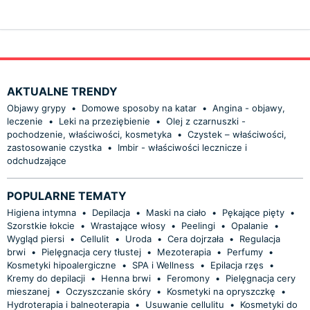
AKTUALNE TRENDY
Objawy grypy
•
Domowe sposoby na katar
•
Angina - objawy,
leczenie
•
Leki na przeziębienie
•
Olej z czarnuszki -
pochodzenie, właściwości, kosmetyka
•
Czystek – właściwości,
zastosowanie czystka
•
Imbir - właściwości lecznicze i
odchudzające
POPULARNE TEMATY
Higiena intymna
•
Depilacja
•
Maski na ciało
•
Pękające pięty
•
Szorstkie łokcie
•
Wrastające włosy
•
Peelingi
•
Opalanie
•
Wygląd piersi
•
Cellulit
•
Uroda
•
Cera dojrzała
•
Regulacja
brwi
•
Pielęgnacja cery tłustej
•
Mezoterapia
•
Perfumy
•
Kosmetyki hipoalergiczne
•
SPA i Wellness
•
Epilacja rzęs
•
Kremy do depilacji
•
Henna brwi
•
Feromony
•
Pielęgnacja cery
mieszanej
•
Oczyszczanie skóry
•
Kosmetyki na opryszczkę
•
Hydroterapia i balneoterapia
•
Usuwanie cellulitu
•
Kosmetyki do