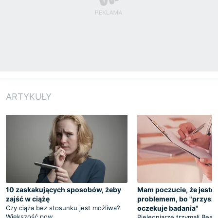
ARTYKUŁY
10 zaskakujących sposobów, żeby
Mam poczucie, że jestem
zajść w ciążę
problemem, bo "przyszł
Czy ciąża bez stosunku jest możliwa?
oczekuje badania"
Większość pow
Pielęgniarze trzymali Beatę