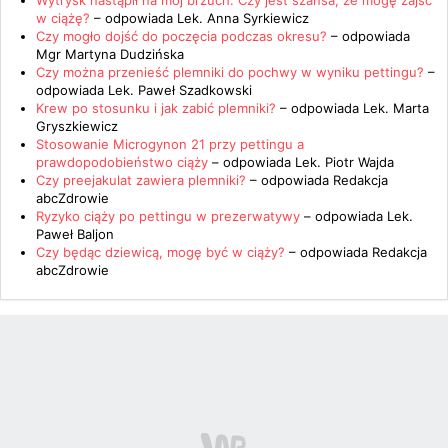
Wytrysk nastąpił na mój brzuch. Czy jest szansa, że mogę zajść
w ciążę?
– odpowiada
Lek. Anna Syrkiewicz
Czy mogło dojść do poczęcia podczas okresu?
– odpowiada
Mgr Martyna Dudzińska
Czy można przenieść plemniki do pochwy w wyniku pettingu?
–
odpowiada
Lek. Paweł Szadkowski
Krew po stosunku i jak zabić plemniki?
– odpowiada
Lek. Marta
Gryszkiewicz
Stosowanie Microgynon 21 przy pettingu a
prawdopodobieństwo ciąży
– odpowiada
Lek. Piotr Wajda
Czy preejakulat zawiera plemniki?
– odpowiada
Redakcja
abcZdrowie
Ryzyko ciąży po pettingu w prezerwatywy
– odpowiada
Lek.
Paweł Baljon
Czy będąc dziewicą, mogę być w ciąży?
– odpowiada
Redakcja
abcZdrowie