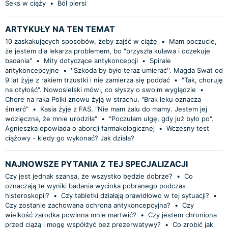
Seks w ciąży
•
Ból piersi
ARTYKUŁY NA TEN TEMAT
10 zaskakujących sposobów, żeby zajść w ciążę
•
Mam poczucie,
że jestem dla lekarza problemem, bo "przyszła kulawa i oczekuje
badania"
•
Mity dotyczące antykoncepcji
•
Spirale
antykoncepcyjne
•
''Szkoda by było teraz umierać''. Magda Swat od
9 lat żyje z rakiem trzustki i nie zamierza się poddać
•
"Tak, choruję
na otyłość". Nowosielski mówi, co słyszy o swoim wyglądzie
•
Chore na raka Polki znowu żyją w strachu. "Brak leku oznacza
śmierć"
•
Kasia żyje z FAS. "Nie mam żalu do mamy. Jestem jej
wdzięczna, że mnie urodziła"
•
"Poczułam ulgę, gdy już było po".
Agnieszka opowiada o aborcji farmakologicznej
•
Wczesny test
ciążowy - kiedy go wykonać? Jak działa?
NAJNOWSZE PYTANIA Z TEJ SPECJALIZACJI
Czy jest jednak szansa, że wszystko będzie dobrze?
•
Co
oznaczają te wyniki badania wycinka pobranego podczas
histeroskopii?
•
Czy tabletki działają prawidłowo w tej sytuacji?
•
Czy zostanie zachowana ochrona antykoncepcyjna?
•
Czy
wielkość zarodka powinna mnie martwić?
•
Czy jestem chroniona
przed ciążą i mogę współżyć bez prezerwatywy?
•
Co zrobić jak