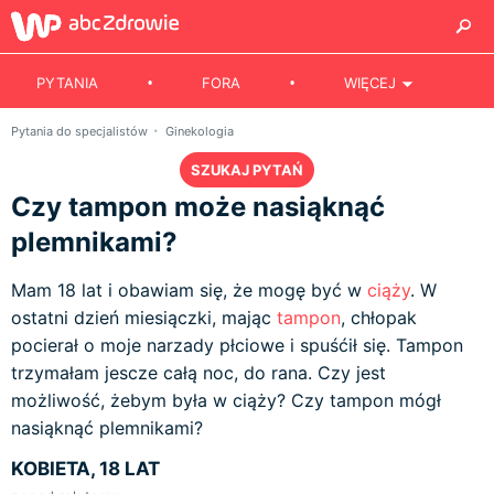
PYTANIA
FORA
WIĘCEJ
Pytania do specjalistów
Ginekologia
SZUKAJ PYTAŃ
Czy tampon może nasiąknąć
plemnikami?
Mam 18 lat i obawiam się, że mogę być w
ciąży
. W
ostatni dzień miesiączki, mając
tampon
, chłopak
pocierał o moje narzady płciowe i spuśćił się. Tampon
trzymałam jescze całą noc, do rana. Czy jest
możliwość, żebym była w ciąży? Czy tampon mógł
nasiąknąć plemnikami?
KOBIETA, 18 LAT