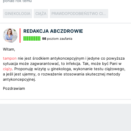
ponad rok temu
GINEKOLOGIA
CIĄŻA
PRAWDOPODOBIEŃSTWO CIĄŻY
REDAKCJA ABCZDROWIE
98
poziom zaufania
Witam,
tampon
nie jest środkiem antykoncepcyjnym i jedyne co powyższa
sytuacja może zagwarantować, to infekcja. Tak, może być Pani w
ciąży
. Proponuję wizytę u ginekologa, wykonanie testu ciążowego,
a jeśli jest ujemny, o rozważenie stosowania skutecznej metody
antykoncepcyjnej.
Pozdrawiam