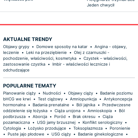
Jeden chwycił
AKTUALNE TRENDY
Objawy grypy
•
Domowe sposoby na katar
•
Angina - objawy,
leczenie
•
Leki na przeziębienie
•
Olej z czarnuszki -
pochodzenie, właściwości, kosmetyka
•
Czystek – właściwości,
zastosowanie czystka
•
Imbir - właściwości lecznicze i
odchudzające
POPULARNE TEMATY
Planowanie ciąży
•
Nudności
•
Objawy ciąży
•
Badanie poziomu
bHCG we krwi
•
Test ciążowy
•
Amniopunkcja
•
Antykoncepcja
hormonalna
•
Badania prenatalne
•
Ból jajnika
•
Przedwczesne
oddzielenie się łożyska
•
Ciąża urojona
•
Amnioskopia
•
Ból
podbrzusza
•
Aborcja
•
Poród
•
Brak okresu
•
Ciąża
pozamaciczna
•
USG jamy brzusznej
•
Konflikt serologiczny
•
Cytologia
•
Łożysko przodujące
•
Toksoplazmoza
•
Poronienie
•
Puste jajo płodowe
•
USG ciąży
•
Badanie ginekologiczne
•