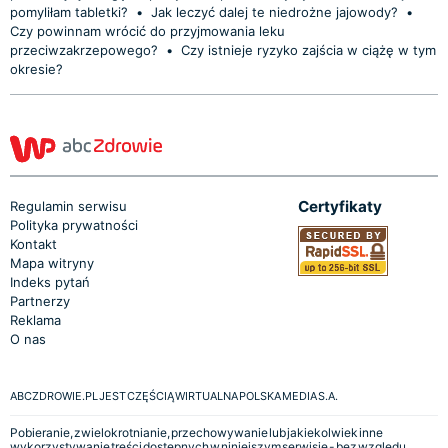
pomyliłam tabletki?
•
Jak leczyć dalej te niedrożne jajowody?
•
Czy powinnam wrócić do przyjmowania leku
przeciwzakrzepowego?
•
Czy istnieje ryzyko zajścia w ciążę w tym
okresie?
Certyfikaty
Regulamin serwisu
Polityka prywatności
Kontakt
Mapa witryny
Indeks pytań
Partnerzy
Reklama
O nas
ABCZDROWIE.PL JEST CZĘŚCIĄ WIRTUALNA POLSKA MEDIA S.A.
Pobieranie, zwielokrotnianie, przechowywanie lub jakiekolwiek inne
wykorzystywanie treści dostępnych w niniejszym serwisie - bez względu