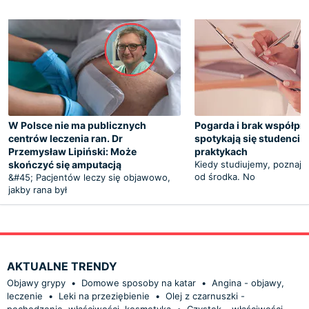
W Polsce nie ma publicznych
Pogarda i brak współpra
centrów leczenia ran. Dr
spotykają się studenci
Przemysław Lipiński: Może
praktykach
skończyć się amputacją
Kiedy studiujemy, poznaj
od środka. No
&#45; Pacjentów leczy się objawowo,
jakby rana był
AKTUALNE TRENDY
Objawy grypy
•
Domowe sposoby na katar
•
Angina - objawy,
leczenie
•
Leki na przeziębienie
•
Olej z czarnuszki -
pochodzenie, właściwości, kosmetyka
•
Czystek – właściwości,