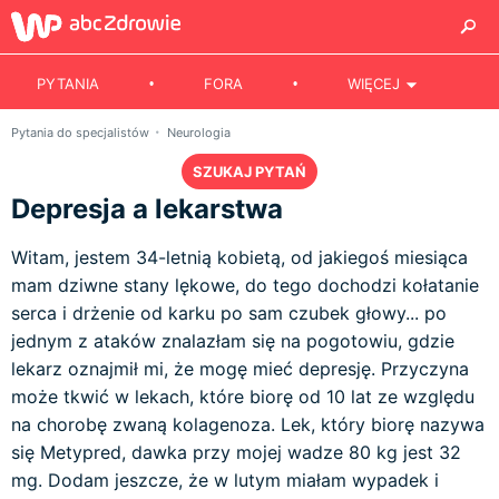
PYTANIA
FORA
WIĘCEJ
Pytania do specjalistów
Neurologia
SZUKAJ PYTAŃ
Depresja a lekarstwa
Witam, jestem 34-letnią kobietą, od jakiegoś miesiąca
mam dziwne stany lękowe, do tego dochodzi kołatanie
serca i drżenie od karku po sam czubek głowy... po
jednym z ataków znalazłam się na pogotowiu, gdzie
lekarz oznajmił mi, że mogę mieć depresję. Przyczyna
może tkwić w lekach, które biorę od 10 lat ze względu
na chorobę zwaną kolagenoza. Lek, który biorę nazywa
się Metypred, dawka przy mojej wadze 80 kg jest 32
mg. Dodam jeszcze, że w lutym miałam wypadek i