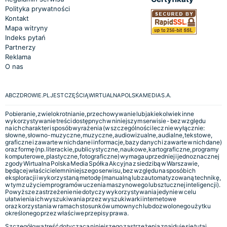
Polityka prywatności
Kontakt
Mapa witryny
Indeks pytań
Partnerzy
Reklama
O nas
ABCZDROWIE.PL JEST CZĘŚCIĄ WIRTUALNA POLSKA MEDIA S.A.
Pobieranie, zwielokrotnianie, przechowywanie lub jakiekolwiek inne
wykorzystywanie treści dostępnych w niniejszym serwisie - bez względu
na ich charakter i sposób wyrażenia (w szczególności lecz nie wyłącznie:
słowne, słowno-muzyczne, muzyczne, audiowizualne, audialne, tekstowe,
graficzne i zawarte w nich dane i informacje, bazy danych i zawarte w nich dane)
oraz formę (np. literackie, publicystyczne, naukowe, kartograficzne, programy
komputerowe, plastyczne, fotograficzne) wymaga uprzedniej i jednoznacznej
zgody Wirtualna Polska Media Spółka Akcyjna z siedzibą w Warszawie,
będącej właścicielem niniejszego serwisu, bez względu na sposób ich
eksploracji i wykorzystaną metodę (manualną lub zautomatyzowaną technikę,
w tym z użyciem programów uczenia maszynowego lub sztucznej inteligencji).
Powyższe zastrzeżenie nie dotyczy wykorzystywania jedynie w celu
ułatwienia ich wyszukiwania przez wyszukiwarki internetowe
oraz korzystania w ramach stosunków umownych lub dozwolonego użytku
określonego przez właściwe przepisy prawa.
Szczegółowa treść dotycząca niniejszego zastrzeżenia znajduje się
tutaj.