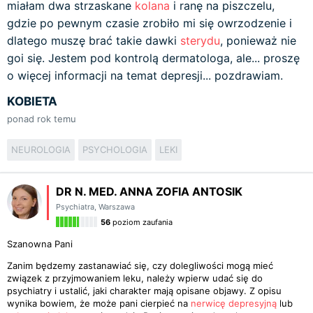
miałam dwa strzaskane
kolana
i ranę na piszczelu,
gdzie po pewnym czasie zrobiło mi się owrzodzenie i
dlatego muszę brać takie dawki
sterydu
, ponieważ nie
goi się. Jestem pod kontrolą dermatologa, ale... proszę
o więcej informacji na temat depresji... pozdrawiam.
KOBIETA
ponad rok temu
NEUROLOGIA
PSYCHOLOGIA
LEKI
DR N. MED. ANNA ZOFIA ANTOSIK
Psychiatra
,
Warszawa
56
poziom zaufania
Szanowna Pani
Zanim będzemy zastanawiać się, czy dolegliwości mogą mieć
związek z przyjmowaniem leku, należy wpierw udać się do
psychiatry i ustalić, jaki charakter mają opisane objawy. Z opisu
wynika bowiem, że może pani cierpieć na
nerwicę depresyjną
lub