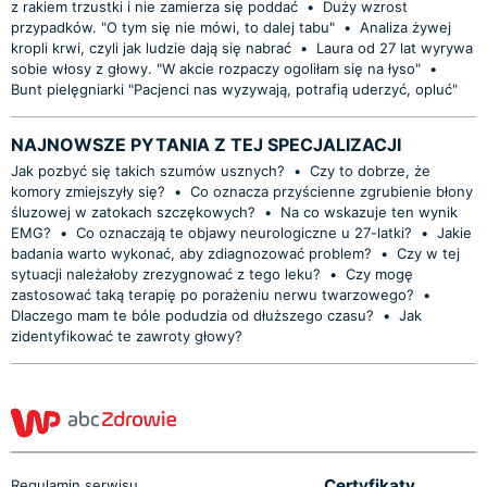
z rakiem trzustki i nie zamierza się poddać
•
Duży wzrost
przypadków. "O tym się nie mówi, to dalej tabu"
•
Analiza żywej
kropli krwi, czyli jak ludzie dają się nabrać
•
Laura od 27 lat wyrywa
sobie włosy z głowy. "W akcie rozpaczy ogoliłam się na łyso"
•
Bunt pielęgniarki "Pacjenci nas wyzywają, potrafią uderzyć, opluć"
NAJNOWSZE PYTANIA Z TEJ SPECJALIZACJI
Jak pozbyć się takich szumów usznych?
•
Czy to dobrze, że
komory zmiejszyły się?
•
Co oznacza przyścienne zgrubienie błony
śluzowej w zatokach szczękowych?
•
Na co wskazuje ten wynik
EMG?
•
Co oznaczają te objawy neurologiczne u 27-latki?
•
Jakie
badania warto wykonać, aby zdiagnozować problem?
•
Czy w tej
sytuacji należałoby zrezygnować z tego leku?
•
Czy mogę
zastosować taką terapię po porażeniu nerwu twarzowego?
•
Dlaczego mam te bóle podudzia od dłuższego czasu?
•
Jak
zidentyfikować te zawroty głowy?
Certyfikaty
Regulamin serwisu