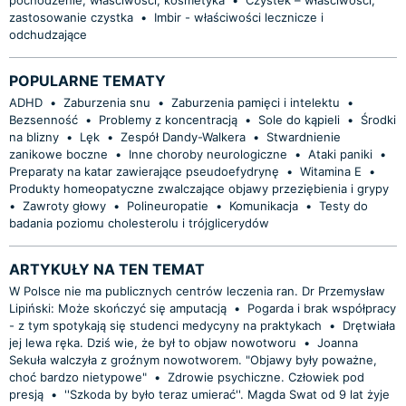
zastosowanie czystka
•
Imbir - właściwości lecznicze i
odchudzające
POPULARNE TEMATY
ADHD
•
Zaburzenia snu
•
Zaburzenia pamięci i intelektu
•
Bezsenność
•
Problemy z koncentracją
•
Sole do kąpieli
•
Środki
na blizny
•
Lęk
•
Zespół Dandy-Walkera
•
Stwardnienie
zanikowe boczne
•
Inne choroby neurologiczne
•
Ataki paniki
•
Preparaty na katar zawierające pseudoefydrynę
•
Witamina E
•
Produkty homeopatyczne zwalczające objawy przeziębienia i grypy
•
Zawroty głowy
•
Polineuropatie
•
Komunikacja
•
Testy do
badania poziomu cholesterolu i trójglicerydów
ARTYKUŁY NA TEN TEMAT
W Polsce nie ma publicznych centrów leczenia ran. Dr Przemysław
Lipiński: Może skończyć się amputacją
•
Pogarda i brak współpracy
- z tym spotykają się studenci medycyny na praktykach
•
Drętwiała
jej lewa ręka. Dziś wie, że był to objaw nowotworu
•
Joanna
Sekuła walczyła z groźnym nowotworem. "Objawy były poważne,
choć bardzo nietypowe"
•
Zdrowie psychiczne. Człowiek pod
presją
•
''Szkoda by było teraz umierać''. Magda Swat od 9 lat żyje