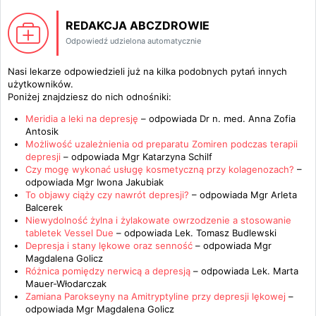
REDAKCJA ABCZDROWIE
Odpowiedź udzielona automatycznie
Nasi lekarze odpowiedzieli już na kilka podobnych pytań innych
użytkowników.
Poniżej znajdziesz do nich odnośniki:
Meridia a leki na depresję
– odpowiada
Dr n. med. Anna Zofia
Antosik
Możliwość uzależnienia od preparatu Zomiren podczas terapii
depresji
– odpowiada
Mgr Katarzyna Schilf
Czy mogę wykonać usługę kosmetyczną przy kolagenozach?
–
odpowiada
Mgr Iwona Jakubiak
To objawy ciąży czy nawrót depresji?
– odpowiada
Mgr Arleta
Balcerek
Niewydolność żylna i żylakowate owrzodzenie a stosowanie
tabletek Vessel Due
– odpowiada
Lek. Tomasz Budlewski
Depresja i stany lękowe oraz senność
– odpowiada
Mgr
Magdalena Golicz
Różnica pomiędzy nerwicą a depresją
– odpowiada
Lek. Marta
Mauer-Włodarczak
Zamiana Parokseyny na Amitryptyline przy depresji lękowej
–
odpowiada
Mgr Magdalena Golicz