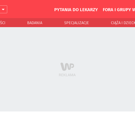
PYTANIA DO LEKARZY
FORA I GRUPY 
J
ŚCI
BADANIA
SPECJALIZACJE
CIĄŻA I DZIEC