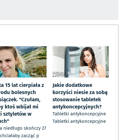
a 15 lat cierpiała z
Jakie dodatkowe
odu bolesnych
korzyści niesie za sobą
siączek. "Czułam,
stosowanie tabletek
y ktoś wbijał mi
antykoncepcyjnych?
ki sztyletów w
Tabletki antykoncepcyjne
uch"
Tabletki antykoncepcyjne
a niedługo skończy 27
- chciałaby zacząć p