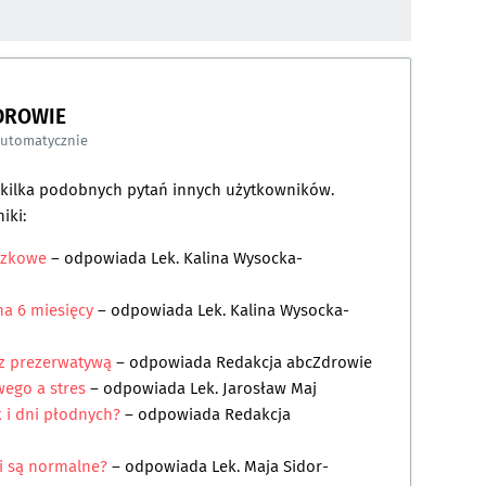
DROWIE
automatycznie
a kilka podobnych pytań innych użytkowników.
iki:
ączkowe
– odpowiada
Lek. Kalina Wysocka-
na 6 miesięcy
– odpowiada
Lek. Kalina Wysocka-
 z prezerwatywą
– odpowiada
Redakcja abcZdrowie
wego a stres
– odpowiada
Lek. Jarosław Maj
 i dni płodnych?
– odpowiada
Redakcja
ki są normalne?
– odpowiada
Lek. Maja Sidor-