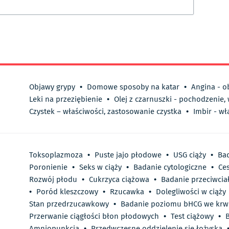
Objawy grypy
•
Domowe sposoby na katar
•
Angina - o
Leki na przeziębienie
•
Olej z czarnuszki - pochodzenie,
Czystek – właściwości, zastosowanie czystka
•
Imbir - wł
Toksoplazmoza
•
Puste jajo płodowe
•
USG ciąży
•
Bad
Poronienie
•
Seks w ciąży
•
Badanie cytologiczne
•
Ces
Rozwój płodu
•
Cukrzyca ciążowa
•
Badanie przeciwcia
•
Poród kleszczowy
•
Rzucawka
•
Dolegliwości w ciąży
Stan przedrzucawkowy
•
Badanie poziomu bHCG we krw
Przerwanie ciągłości błon płodowych
•
Test ciążowy
•
Amniopunkcja
•
Przedwczesne oddzielenie się łożyska