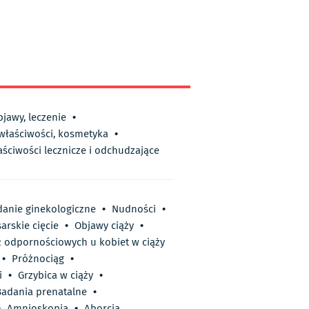
bjawy, leczenie
•
 właściwości, kosmetyka
•
aściwości lecznicze i odchudzające
anie ginekologiczne
•
Nudności
•
arskie cięcie
•
Objawy ciąży
•
ł odpornościowych u kobiet w ciąży
•
Próżnociąg
•
i
•
Grzybica w ciąży
•
Badania prenatalne
•
•
Amnioskopia
•
Aborcja