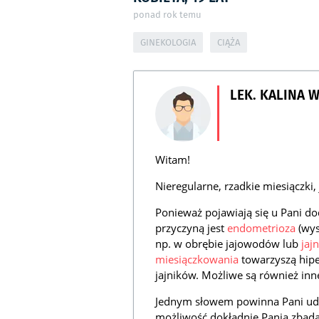
ponad rok temu
GINEKOLOGIA
CIĄŻA
LEK. KALINA 
Witam!
Nieregularne, rzadkie miesiączki
Ponieważ pojawiają się u Pani 
przyczyną jest
endometrioza
(wys
np. w obrębie jajowodów lub
jaj
miesiączkowania
towarzyszą hipe
jajników. Możliwe są również in
Jednym słowem powinna Pani udać
możliwość dokładnie Panią zbadać