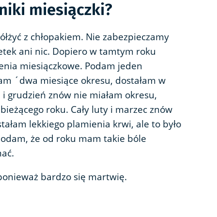
iki miesiączki?
ółżyć z chłopakiem. Nie zabezpieczamy
letek ani nic. Dopiero w tamtym roku
zenia miesiączkowe. Podam jeden
łam ´dwa miesiące okresu, dostałam w
 i grudzień znów nie miałam okresu,
bieżącego roku. Cały luty i marzec znów
tałam lekkiego plamienia krwi, ale to było
dodam, że od roku mam takie bóle
mać.
ponieważ bardzo się martwię.