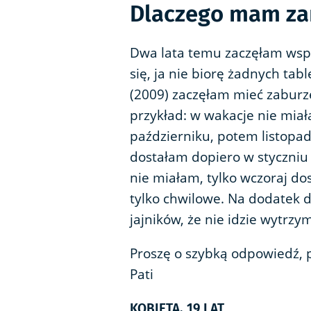
Dlaczego mam zan
Dwa lata temu zaczęłam wsp
się, ja nie biorę żadnych tab
(2009) zaczęłam mieć zabur
przykład: w wakacje nie mia
październiku, potem listopad
dostałam dopiero w styczniu 
nie miałam, tylko wczoraj dos
tylko chwilowe. Na dodatek 
jajników, że nie idzie wytrzy
Proszę o szybką odpowiedź, 
Pati
KOBIETA, 19 LAT