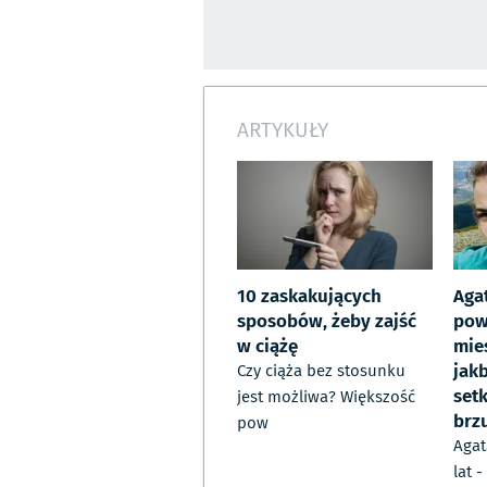
ARTYKUŁY
10 zaskakujących
Agat
sposobów, żeby zajść
pow
w ciążę
mie
jakb
Czy ciąża bez stosunku
set
jest możliwa? Większość
brz
pow
Agat
lat 