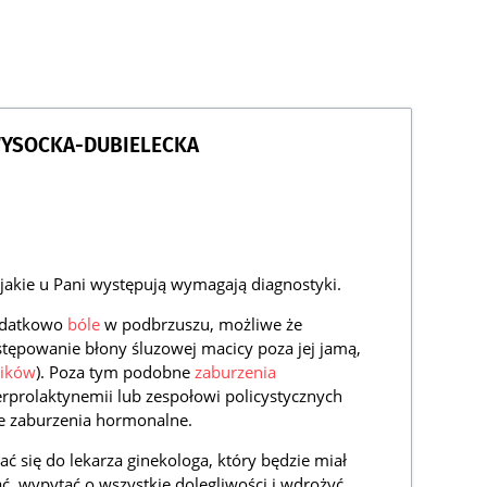
WYSOCKA-DUBIELECKA
, jakie u Pani występują wymagają diagnostyki.
dodatkowo
bóle
w podbrzuszu, możliwe że
tępowanie błony śluzowej macicy poza jej jamą,
ników
). Poza tym podobne
zaburzenia
rprolaktynemii lub zespołowi policystycznych
ne zaburzenia hormonalne.
 się do lekarza ginekologa, który będzie miał
, wypytać o wszystkie dolegliwości i wdrożyć