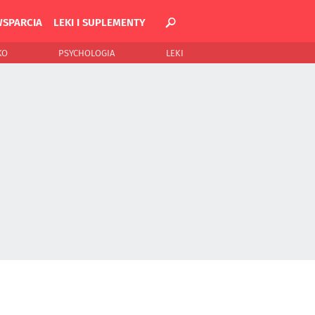
WSPARCIA
LEKI I SUPLEMENTY
KO
PSYCHOLOGIA
LEKI