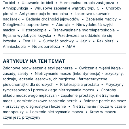
Torbiel
•
Usuwanie torbieli
•
Hormonalna terapia zastępcza
•
Amniopunkcja
•
Wirusowe zapalenie wątroby typu C
•
Choroby
piersi
•
Antykoncepcja hormonalna
•
Laserowe usuwanie
nadżerek
•
Badanie drożności jajowodów
•
Zapalenie macicy
•
Dolegliwości poporodowe
•
Aborcja
•
Niewydolność szyjki
macicy
•
Histeroskopia
•
Transwaginalna hydrolaparoskopia
•
Ręczne wydobycie łożyska
•
Przedwczesne oddzielenie się
łożyska
•
Test LH
•
Suchość pochwy
•
Jajnik
•
Rak piersi
•
Amnioskopia
•
Neuroborelioza
•
AMH
ARTYKUŁY NA TEN TEMAT
Załonowe podwieszenie szyi pęcherza
•
Ćwiczenia mięśni Kegla -
zasady, zalety
•
Nietrzymanie moczu (inkontynencja) - przyczyny,
rodzaje, leczenie laserowe, chirurgiczne i farmaceutyczne,
pieluchomajtki dla dorosłych
•
Krioterapia a prostata
•
Przyczyny
tymczasowego i przewlekłego nietrzymania moczu
•
Choroby
układu moczowego mężczyzn - zapalenie prostaty, nietrzymanie
moczu, odmiedniczkowe zapalenie nerek
•
Bolesne parcie na mocz
- przyczyny, diagnostyka i leczenie
•
Nietrzymanie moczu w czasie
menopauzy
•
Leczenie nietrzymania moczu
•
Krew w moczu -
czym jest, przyczyny