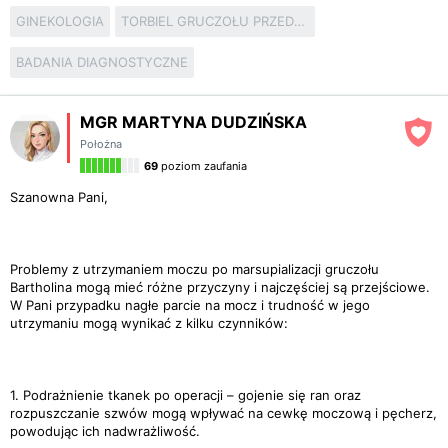
GINEKOLOGIA
TORBIEL GRUCZOŁU PRZEDSIONKOWEGO WIĘKSZEGO (BARTHOLINA)
BADANIA DIAGNOSTYCZNE
MGR MARTYNA DUDZIŃSKA
Położna
69
poziom zaufania
Szanowna Pani,
Problemy z utrzymaniem moczu po marsupializacji gruczołu
Bartholina mogą mieć różne przyczyny i najczęściej są przejściowe.
W Pani przypadku nagłe parcie na mocz i trudność w jego
utrzymaniu mogą wynikać z kilku czynników:
1. Podrażnienie tkanek po operacji – gojenie się ran oraz
rozpuszczanie szwów mogą wpływać na cewkę moczową i pęcherz,
powodując ich nadwrażliwość.