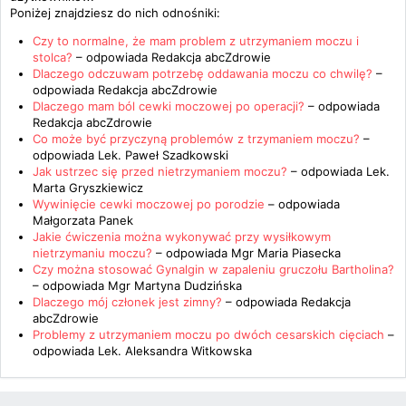
Poniżej znajdziesz do nich odnośniki:
Czy to normalne, że mam problem z utrzymaniem moczu i
stolca?
– odpowiada
Redakcja abcZdrowie
Dlaczego odczuwam potrzebę oddawania moczu co chwilę?
–
odpowiada
Redakcja abcZdrowie
Dlaczego mam ból cewki moczowej po operacji?
– odpowiada
Redakcja abcZdrowie
Co może być przyczyną problemów z trzymaniem moczu?
–
odpowiada
Lek. Paweł Szadkowski
Jak ustrzec się przed nietrzymaniem moczu?
– odpowiada
Lek.
Marta Gryszkiewicz
Wywinięcie cewki moczowej po porodzie
– odpowiada
Małgorzata Panek
Jakie ćwiczenia można wykonywać przy wysiłkowym
nietrzymaniu moczu?
– odpowiada
Mgr Maria Piasecka
Czy można stosować Gynalgin w zapaleniu gruczołu Bartholina?
– odpowiada
Mgr Martyna Dudzińska
Dlaczego mój członek jest zimny?
– odpowiada
Redakcja
abcZdrowie
Problemy z utrzymaniem moczu po dwóch cesarskich cięciach
–
odpowiada
Lek. Aleksandra Witkowska