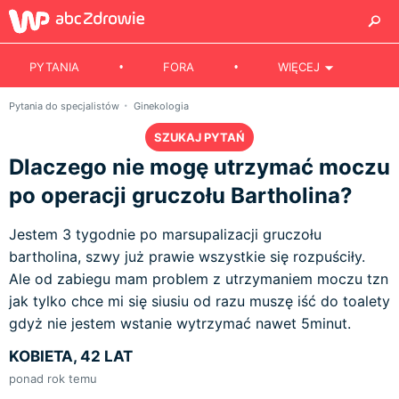
PYTANIA
FORA
WIĘCEJ
Pytania do specjalistów
Ginekologia
SZUKAJ PYTAŃ
Dlaczego nie mogę utrzymać moczu
po operacji gruczołu Bartholina?
Jestem 3 tygodnie po marsupalizacji gruczołu
bartholina, szwy już prawie wszystkie się rozpuściły.
Ale od zabiegu mam problem z utrzymaniem moczu tzn
jak tylko chce mi się siusiu od razu muszę iść do toalety
gdyż nie jestem wstanie wytrzymać nawet 5minut.
KOBIETA, 42 LAT
ponad rok temu