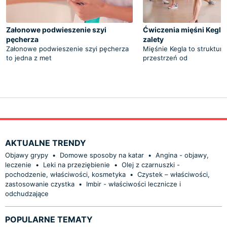
Załonowe podwieszenie szyi
Ćwiczenia mięśni Kegla 
pęcherza
zalety
Załonowe podwieszenie szyi pęcherza
Mięśnie Kegla to struktury
to jedna z met
przestrzeń od
AKTUALNE TRENDY
Objawy grypy
•
Domowe sposoby na katar
•
Angina - objawy,
leczenie
•
Leki na przeziębienie
•
Olej z czarnuszki -
pochodzenie, właściwości, kosmetyka
•
Czystek – właściwości,
zastosowanie czystka
•
Imbir - właściwości lecznicze i
odchudzające
POPULARNE TEMATY