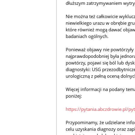
dłuższym zatrzymywaniem wytry
Nie można też całkowicie wykluc
niewielkiego urazu w obrębie gr
które również mogą dawać objaw
badaniach ogólnych.
Ponieważ objawy nie powtórzyły s
najprawdopodobniej była jednoraz
powtórzy, pojawi się ból lub dy
diagnostyki: USG przezodbytnicze
urologiczną z pełną oceną dolny
Więcej informacji na podany tem
poniżej:
https://pytania.abczdrowie.pl/py
Przypominamy, że udzielane info
celu uzyskania diagnozy oraz zap