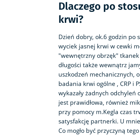
Dlaczego po stos
krwi?
Dzień dobry, ok.6 godzin po
wyciek jasnej krwi w cewki 
"wewnętrzny obrzęk" tkanek 
długości także wewnątrz jamy
uszkodzeń mechanicznych, o
badania krwi ogólne , CRP i 
wykazały żadnych odchyleń o
jest prawidłowa, również mi
przy pomocy m.Kegla czas t
satysfakcję partnerki. U mni
Co mogło być przyczyną tego 