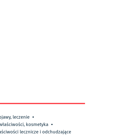
bjawy, leczenie
•
 właściwości, kosmetyka
•
aściwości lecznicze i odchudzające