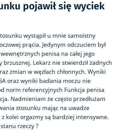
unku pojawił się wyciek
 stosunku wystąpił u mnie samoistny
moczowej prącia. Jedynym odczuciem był
wewnętrznych penisa na całej jego
 brzusznej. Lekarz nie stwierdził żadnych
raz zmian w węzłach chłonnych. Wyniki
PSA oraz wyniki badania moczu nie
d norm referencyjnych Funkcja penisa
kcja. Nadmieniam że często przedłużam
rwania stosunku mając na uwadze
e z kolei orgazmy są bardziej intensywne.
stanu rzeczy ?