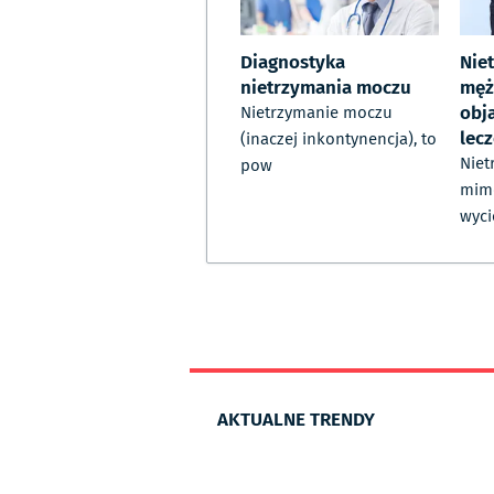
Diagnostyka
Nie
nietrzymania moczu
męż
obj
Nietrzymanie moczu
lec
(inaczej inkontynencja), to
Niet
pow
mim
wyci
AKTUALNE TRENDY