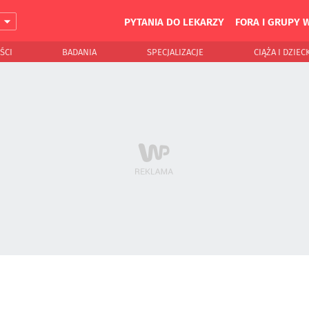
PYTANIA DO LEKARZY
FORA I GRUPY 
J
ŚCI
BADANIA
SPECJALIZACJE
CIĄŻA I DZIEC