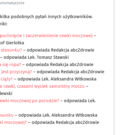
automatycznie
a kilka podobnych pytań innych użytkowników.
iki:
puchnięcie i zaczerwienienie cewki moczowej
–
of Gierlotka
o stosunku?
– odpowiada
Redakcja abcZdrowie
– odpowiada
Lek. Tomasz Stawski
 się ropa?
– odpowiada
Redakcja abcZdrowie
 jest przyczyną?
– odpowiada
Redakcja abcZdrowie
 ciąży?
– odpowiada
Lek. Aleksandra Witkowska
ia cewki, czasami wyciek samoistny moczu
–
lewski
 cewki moczowej po porodzie?
– odpowiada
Lek.
tosunku
– odpowiada
Lek. Aleksandra Witkowska
wki moczowej?
– odpowiada
Redakcja abcZdrowie