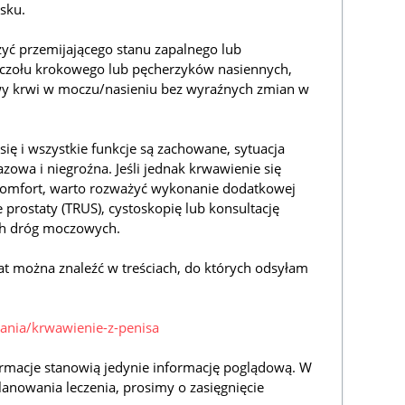
sku.
zyć przemijającego stanu zapalnego lub
uczołu krokowego lub pęcherzyków nasiennych,
y krwi w moczu/nasieniu bez wyraźnych zmian w
ię i wszystkie funkcje są zachowane, sytuacja
owa i niegroźna. Jeśli jednak krwawienie się
skomfort, warto rozważyć wykonanie dodatkowej
 prostaty (TRUS), cystoskopię lub konsultację
ch dróg moczowych.
at można znaleźć w treściach, do których odsyłam
tania/krwawienie-z-penisa
rmacje stanowią jedynie informację poglądową. W
lanowania leczenia, prosimy o zasięgnięcie