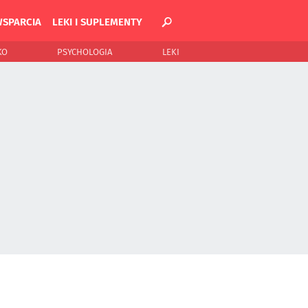
WSPARCIA
LEKI I SUPLEMENTY
KO
PSYCHOLOGIA
LEKI