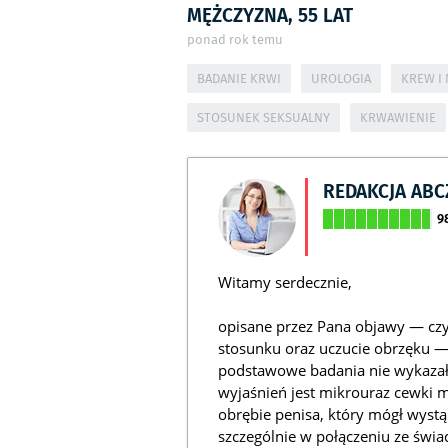
MĘŻCZYZNA, 55 LAT
ponad rok temu
BADANIE KRWI
UROLOGIA
KREW I
STOSUNEK SEKSUALNY
KRWAWIENIE
REDAKCJA AB
9
Witamy serdecznie,
opisane przez Pana objawy — czyl
stosunku oraz uczucie obrzęku 
podstawowe badania nie wykazał
wyjaśnień jest mikrouraz cewki
obrębie penisa, który mógł wystą
szczególnie w połączeniu ze św