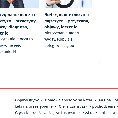
trzymanie moczu u
Nietrzymanie moczu u
czyzn - przyczyny,
mężczyzn - przyczyny,
awy, diagnoza,
objawy, leczenie
zenie
Nietrzymanie moczu
rzymanie moczu to
wydawałoby się
owolne jego
dolegliwością po
ekanie. N
Objawy grypy
•
Domowe sposoby na katar
•
Angina - o
Leki na przeziębienie
•
Olej z czarnuszki - pochodzenie,
Czystek – właściwości, zastosowanie czystka
•
Imbir - wł