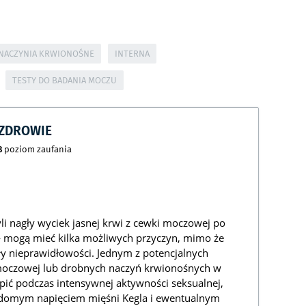
 NACZYNIA KRWIONOŚNE
INTERNA
TESTY DO BADANIA MOCZU
CZDROWIE
8
poziom zaufania
i nagły wyciek jasnej krwi z cewki moczowej po
— mogą mieć kilka możliwych przyczyn, mimo że
y nieprawidłowości. Jednym z potencjalnych
 moczowej lub drobnych naczyń krwionośnych w
pić podczas intensywnej aktywności seksualnej,
iadomym napięciem mięśni Kegla i ewentualnym