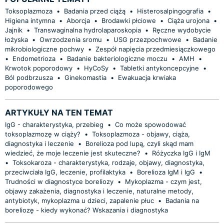
Toksoplazmoza
•
Badania przed ciążą
•
Histerosalpingografia
•
Higiena intymna
•
Aborcja
•
Brodawki płciowe
•
Ciąża urojona
•
Jajnik
•
Transwaginalna hydrolaparoskopia
•
Ręczne wydobycie
łożyska
•
Owrzodzenia sromu
•
USG przezpochwowe
•
Badanie
mikrobiologiczne pochwy
•
Zespół napięcia przedmiesiączkowego
•
Endometrioza
•
Badanie bakteriologiczne moczu
•
AMH
•
Krwotok poporodowy
•
HyCoSy
•
Tabletki antykoncepcyjne
•
Ból podbrzusza
•
Ginekomastia
•
Ewakuacja krwiaka
poporodowego
ARTYKUŁY NA TEN TEMAT
IgG - charakterystyka, przebieg
•
Co może spowodować
toksoplazmozę w ciąży?
•
Toksoplazmoza - objawy, ciąża,
diagnostyka i leczenie
•
Borelioza pod lupą, czyli skąd mam
wiedzieć, że moje leczenie jest skuteczne?
•
Różyczka IgG i IgM
•
Toksokaroza - charakterystyka, rodzaje, objawy, diagnostyka,
przeciwciała IgG, leczenie, profilaktyka
•
Borelioza IgM i IgG
•
Trudności w diagnostyce boreliozy
•
Mykoplazma - czym jest,
objawy zakażenia, diagnostyka i leczenie, naturalne metody,
antybiotyk, mykoplazma u dzieci, zapalenie płuc
•
Badania na
boreliozę - kiedy wykonać? Wskazania i diagnostyka