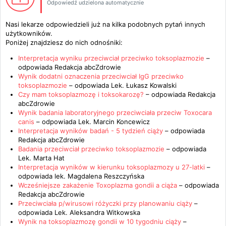
Odpowiedź udzielona automatycznie
Nasi lekarze odpowiedzieli już na kilka podobnych pytań innych
użytkowników.
Poniżej znajdziesz do nich odnośniki:
Interpretacja wyniku przeciwciał przeciwko toksoplazmozie
–
odpowiada
Redakcja abcZdrowie
Wynik dodatni oznaczenia przeciwciał IgG przeciwko
toksoplazmozie
– odpowiada
Lek. Łukasz Kowalski
Czy mam toksoplazmozę i toksokarozę?
– odpowiada
Redakcja
abcZdrowie
Wynik badania laboratoryjnego przeciwciała przeciw Toxocara
canis
– odpowiada
Lek. Marcin Koncewicz
Interpretacja wyników badań - 5 tydzień ciąży
– odpowiada
Redakcja abcZdrowie
Badania przeciwciał przeciwko toksoplazmozie
– odpowiada
Lek. Marta Hat
Interpretacja wyników w kierunku toksoplazmozy u 27-latki
–
odpowiada
lek. Magdalena Reszczyńska
Wcześniejsze zakażenie Toxoplazma gondii a ciąża
– odpowiada
Redakcja abcZdrowie
Przeciwciała p/wirusowi różyczki przy planowaniu ciąży
–
odpowiada
Lek. Aleksandra Witkowska
Wynik na toksoplazmozę gondii w 10 tygodniu ciąży
–