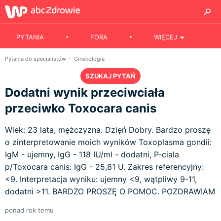
PYTANIA
FORA
WIĘCEJ
Pytania do specjalistów
Ginekologia
SZUKAJ PYTAŃ
Dodatni wynik przeciwciała
przeciwko Toxocara canis
Wiek: 23 lata, mężczyzna. Dzięń Dobry. Bardzo proszę
o zinterpretowanie moich wyników Toxoplasma gondii:
IgM - ujemny, IgG - 118 IU/ml - dodatni, P-ciala
p/Toxocara canis: IgG - 25,81 U. Zakres referencyjny:
<9. Interpretacja wyniku: ujemny <9, wątpliwy 9-11,
dodatni >11. BARDZO PROSZĘ O POMOC. POZDRAWIAM
ponad rok temu