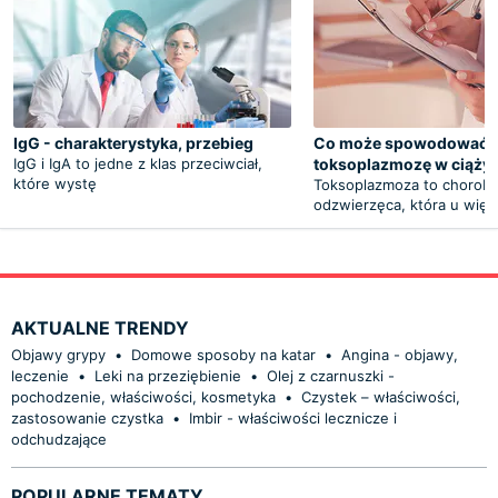
IgG - charakterystyka, przebieg
Co może spowodować
IgG i IgA to jedne z klas przeciwciał,
toksoplazmozę w ciąży
które wystę
Toksoplazmoza to chorob
odzwierzęca, która u więk
AKTUALNE TRENDY
Objawy grypy
•
Domowe sposoby na katar
•
Angina - objawy,
leczenie
•
Leki na przeziębienie
•
Olej z czarnuszki -
pochodzenie, właściwości, kosmetyka
•
Czystek – właściwości,
zastosowanie czystka
•
Imbir - właściwości lecznicze i
odchudzające
POPULARNE TEMATY