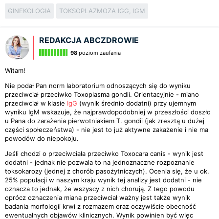
GINEKOLOGIA
TOKSOPLAZMOZA IGG, IGM
REDAKCJA ABCZDROWIE
98
poziom zaufania
Witam!
Nie podał Pan norm laboratorium odnoszących się do wyniku
przeciwciał przeciwko Toxoplasma gondii. Orientacyjnie - miano
przeciwciał w klasie
IgG
(wynik średnio dodatni) przy ujemnym
wyniku IgM wskazuje, że najprawdopodobniej w przeszłości doszło
u Pana do zarażenia pierwotniakiem T. gondii (jak zresztą u dużej
części społeczeństwa) - nie jest to już aktywne zakażenie i nie ma
powodów do niepokoju.
Jeśli chodzi o przeciwciała przeciwko Toxocara canis - wynik jest
dodatni - jednak nie pozwala to na jednoznaczne rozpoznanie
toksokarozy (jednej z chorób pasożytniczych). Ocenia się, że u ok.
25% populacji w naszym kraju wynik tej analizy jest dodatni - nie
oznacza to jednak, że wszyscy z nich chorują. Z tego powodu
oprócz oznaczenia miana przeciwciał ważny jest także wynik
badania morfologii krwi z rozmazem oraz oczywiście obecność
ewentualnych objawów klinicznych. Wynik powinien być więc