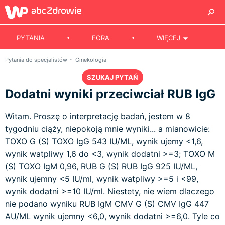
PYTANIA
FORA
WIĘCEJ
Pytania do specjalistów
Ginekologia
SZUKAJ PYTAŃ
Dodatni wyniki przeciwciał RUB IgG
Witam. Proszę o interpretację badań, jestem w 8
tygodniu ciąży, niepokoją mnie wyniki... a mianowicie:
TOXO G (S) TOXO IgG 543 IU/ML, wynik ujemy <1,6,
wynik watpliwy 1,6 do <3, wynik dodatni >=3; TOXO M
(S) TOXO IgM 0,96, RUB G (S) RUB IgG 925 IU/ML,
wynik ujemny <5 IU/ml, wynik watpliwy >=5 i <99,
wynik dodatni >=10 IU/ml. Niestety, nie wiem dlaczego
nie podano wyniku RUB IgM CMV G (S) CMV IgG 447
AU/ML wynik ujemny <6,0, wynik dodatni >=6,0. Tyle co