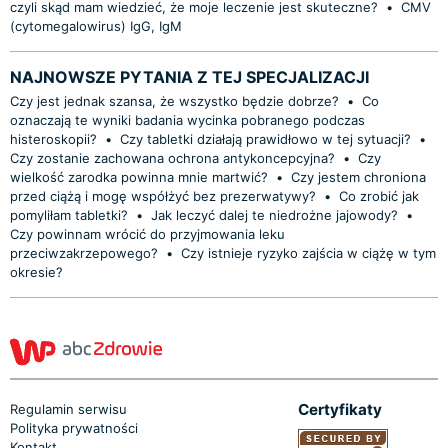
czyli skąd mam wiedzieć, że moje leczenie jest skuteczne?
•
CMV
(cytomegalowirus) IgG, IgM
NAJNOWSZE PYTANIA Z TEJ SPECJALIZACJI
Czy jest jednak szansa, że wszystko będzie dobrze?
•
Co
oznaczają te wyniki badania wycinka pobranego podczas
histeroskopii?
•
Czy tabletki działają prawidłowo w tej sytuacji?
•
Czy zostanie zachowana ochrona antykoncepcyjna?
•
Czy
wielkość zarodka powinna mnie martwić?
•
Czy jestem chroniona
przed ciążą i mogę współżyć bez prezerwatywy?
•
Co zrobić jak
pomyliłam tabletki?
•
Jak leczyć dalej te niedrożne jajowody?
•
Czy powinnam wrócić do przyjmowania leku
przeciwzakrzepowego?
•
Czy istnieje ryzyko zajścia w ciążę w tym
okresie?
Certyfikaty
Regulamin serwisu
Polityka prywatności
Kontakt