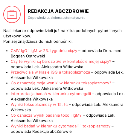
REDAKCJA ABCZDROWIE
Odpowiedź udzielona automatycznie
Nasi lekarze odpowiedzieli już na kilka podobnych pytań innych
użytkowników.
Poniżej znajdziesz do nich odnośniki:
CMV IgG i IgM w 23. tygodniu ciąży
– odpowiada
Dr n. med.
Bogdan Ostrowski
Czy te wyniki są bardzo złe w kontekście mojej ciąży?
–
odpowiada
Lek. Aleksandra Witkowska
Przeciwciała w klasie iGG a toksoplazmoza
– odpowiada
Lek.
Aleksandra Witkowska
Co oznaczają moje wyniki w kierunku toksoplazmozy?
–
odpowiada
Lek. Aleksandra Witkowska
Interpretacja badań w kierunku cytomegalii
– odpowiada
Lek.
Aleksandra Witkowska
Wyniki toksoplazmozy w 15. tc
– odpowiada
Lek. Aleksandra
Witkowska
Co oznacza wynik badania toxo i IgM?
– odpowiada
Lek.
Aleksandra Witkowska
Wyniki badań w kierunku cytomegalii i toksoplazmozy
–
odpowiada
Redakcja abcZdrowie