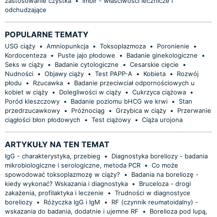
zastosowanie czystka
•
Imbir - właściwości lecznicze i
odchudzające
POPULARNE TEMATY
USG ciąży
•
Amniopunkcja
•
Toksoplazmoza
•
Poronienie
•
Kordocenteza
•
Puste jajo płodowe
•
Badanie ginekologiczne
•
Seks w ciąży
•
Badanie cytologiczne
•
Cesarskie cięcie
•
Nudności
•
Objawy ciąży
•
Test PAPP-A
•
Kobieta
•
Rozwój
płodu
•
Rzucawka
•
Badanie przeciwciał odpornościowych u
kobiet w ciąży
•
Dolegliwości w ciąży
•
Cukrzyca ciążowa
•
Poród kleszczowy
•
Badanie poziomu bHCG we krwi
•
Stan
przedrzucawkowy
•
Próżnociąg
•
Grzybica w ciąży
•
Przerwanie
ciągłości błon płodowych
•
Test ciążowy
•
Ciąża urojona
ARTYKUŁY NA TEN TEMAT
IgG - charakterystyka, przebieg
•
Diagnostyka boreliozy - badania
mikrobiologiczne i serologiczne, metoda PCR
•
Co może
spowodować toksoplazmozę w ciąży?
•
Badania na boreliozę -
kiedy wykonać? Wskazania i diagnostyka
•
Bruceloza - drogi
zakażenia, profilaktyka i leczenie
•
Trudności w diagnostyce
boreliozy
•
Różyczka IgG i IgM
•
RF (czynnik reumatoidalny) -
wskazania do badania, dodatnie i ujemne RF
•
Borelioza pod lupą,