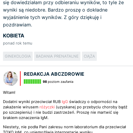
się dowiedziałam przy odbieraniu wyników, to tyle że
wyniki są niedobre. Bardzo proszę o dokładne
wyjaśnienie tych wyników. Z góry dziękuję i
pozdrawiam.
KOBIETA
ponad rok temu
GINEKOLOGIA
BADANIA PRENATALNE
CIĄŻA
REDAKCJA ABCZDROWIE
98
poziom zaufania
Witam!
Dodatni wyniki przeciwciał RUB
IgG
świadczy o odporności na
zakażenie wirusem
różyczki
(uzyskanej po przebyciu choroby bądź
po szczepieniu) i nie budzi zastrzeżeń. Proszę nie martwić się
brakiem oznaczenia IgM.
Niestety, nie podła Pani zakresu norm laboratorium dla przeciwciał
TOXO IgM, co uniemożliwia interpretację wyniku.