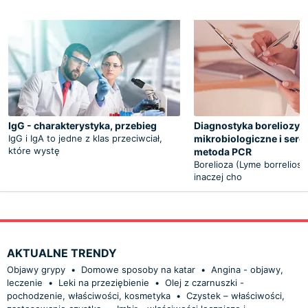
IgG - charakterystyka, przebieg
Diagnostyka boreliozy -
IgG i IgA to jedne z klas przeciwciał,
mikrobiologiczne i sero
które wystę
metoda PCR
Borelioza (Lyme borreliosi
inaczej cho
AKTUALNE TRENDY
Objawy grypy
•
Domowe sposoby na katar
•
Angina - objawy,
leczenie
•
Leki na przeziębienie
•
Olej z czarnuszki -
pochodzenie, właściwości, kosmetyka
•
Czystek – właściwości,