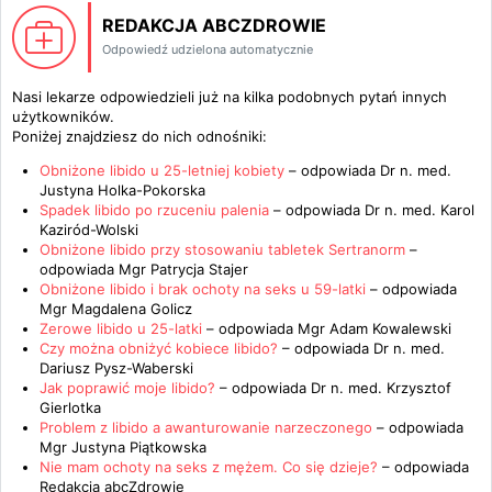
REDAKCJA ABCZDROWIE
Odpowiedź udzielona automatycznie
Nasi lekarze odpowiedzieli już na kilka podobnych pytań innych
użytkowników.
Poniżej znajdziesz do nich odnośniki:
Obniżone libido u 25-letniej kobiety
– odpowiada
Dr n. med.
Justyna Holka-Pokorska
Spadek libido po rzuceniu palenia
– odpowiada
Dr n. med. Karol
Kaziród-Wolski
Obniżone libido przy stosowaniu tabletek Sertranorm
–
odpowiada
Mgr Patrycja Stajer
Obniżone libido i brak ochoty na seks u 59-latki
– odpowiada
Mgr Magdalena Golicz
Zerowe libido u 25-latki
– odpowiada
Mgr Adam Kowalewski
Czy można obniżyć kobiece libido?
– odpowiada
Dr n. med.
Dariusz Pysz-Waberski
Jak poprawić moje libido?
– odpowiada
Dr n. med. Krzysztof
Gierlotka
Problem z libido a awanturowanie narzeczonego
– odpowiada
Mgr Justyna Piątkowska
Nie mam ochoty na seks z mężem. Co się dzieje?
– odpowiada
Redakcja abcZdrowie