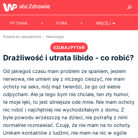
PYTANIA
FORA
WIĘCEJ
Pytania do specjalistów
Neurologia
SZUKAJ PYTAŃ
Drażliwość i utrata libido - co robić?
Od jakiegoś czasu mam problem ze spaniem, jestem
nerwowa, nie umiem się z niczego cieszyć, nie mam
ochoty na seks, mój mąż twierdzi, że go od siebie
odpycham. Ale ja tego bym nie chciała, ten zły humor,
te moje lęki, to jest silniejsze ode mnie. Nie mam ochoty
nic robić i najchętniej nie wychodziłabym z domu. Z
byle powodu wrzeszczę na dzieci, nie potrafię z nimi
normalnie rozmawiać. Czuję, że nie mam na to ochoty.
Unikam kontaktów z ludźmi, nie mam na nic w ogóle