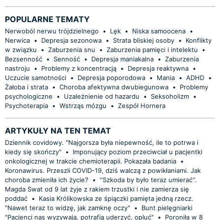
POPULARNE TEMATY
Nerwoból nerwu trójdzielnego
•
Lęk
•
Niska samoocena
•
Nerwica
•
Depresja sezonowa
•
Strata bliskiej osoby
•
Konflikty
w związku
•
Zaburzenia snu
•
Zaburzenia pamięci i intelektu
•
Bezsenność
•
Senność
•
Depresja maniakalna
•
Zaburzenia
nastroju
•
Problemy z koncentracją
•
Depresja reaktywna
•
Uczucie samotności
•
Depresja poporodowa
•
Mania
•
ADHD
•
Żałoba i strata
•
Choroba afektywna dwubiegunowa
•
Problemy
psychologiczne
•
Uzależnienie od hazardu
•
Seksoholizm
•
Psychoterapia
•
Wstrząs mózgu
•
Zespół Hornera
ARTYKUŁY NA TEN TEMAT
Dziennik covidowy. "Najgorsza była niepewność, ile to potrwa i
kiedy się skończy"
•
Imponujący poziom przeciwciał u pacjentki
onkologicznej w trakcie chemioterapii. Pokazała badania
•
Koronawirus. Przeszli COVID-19, dziś walczą z powikłaniami. Jak
choroba zmieniła ich życie?
•
''Szkoda by było teraz umierać''.
Magda Swat od 9 lat żyje z rakiem trzustki i nie zamierza się
poddać
•
Kasia Królikowska ze śpiączki pamięta jedną rzecz.
"Nawet teraz to widzę, jak zamknę oczy"
•
Bunt pielęgniarki
"Pacjenci nas wyzywają, potrafią uderzyć, opluć"
•
Poroniła w 8