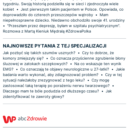
tygodniu. Swoją historią podzieliła się w sieci i zjednoczyła wiele
kobiet
•
Jest pierwszym takim pacjentem w Polsce. Opowiada, co
doprowadziło do czterech przeszczepów wątroby
•
Mam
niepełnosprawne dziecko. Niedawno obchodziło swoje 41. urodziny
•
"Przeszłam przez depresję, byłam w szpitalu psychiatrycznym".
Rozmowa z Martą Kieniuk Mędralą #ZdrowaPolka
NAJNOWSZE PYTANIA Z TEJ SPECJALIZACJI
Jak pozbyć się takich szumów usznych?
•
Czy to dobrze, że
komory zmiejszyły się?
•
Co oznacza przyścienne zgrubienie błony
śluzowej w zatokach szczękowych?
•
Na co wskazuje ten wynik
EMG?
•
Co oznaczają te objawy neurologiczne u 27-latki?
•
Jakie
badania warto wykonać, aby zdiagnozować problem?
•
Czy w tej
sytuacji należałoby zrezygnować z tego leku?
•
Czy mogę
zastosować taką terapię po porażeniu nerwu twarzowego?
•
Dlaczego mam te bóle podudzia od dłuższego czasu?
•
Jak
zidentyfikować te zawroty głowy?