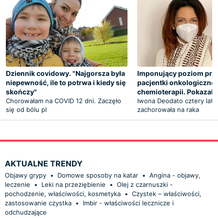
Dziennik covidowy. "Najgorsza była
Imponujący poziom prze
niepewność, ile to potrwa i kiedy się
pacjentki onkologicznej
skończy"
chemioterapii. Pokazała
Chorowałam na COVID 12 dni. Zaczęło
Iwona Deodato cztery lata
się od bólu pl
zachorowała na raka
AKTUALNE TRENDY
Objawy grypy
•
Domowe sposoby na katar
•
Angina - objawy,
leczenie
•
Leki na przeziębienie
•
Olej z czarnuszki -
pochodzenie, właściwości, kosmetyka
•
Czystek – właściwości,
zastosowanie czystka
•
Imbir - właściwości lecznicze i
odchudzające