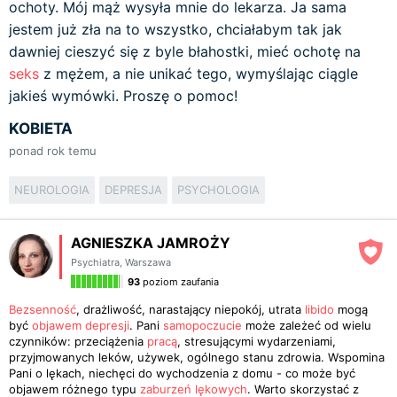
ochoty. Mój mąż wysyła mnie do lekarza. Ja sama
jestem już zła na to wszystko, chciałabym tak jak
dawniej cieszyć się z byle błahostki, mieć ochotę na
seks
z mężem, a nie unikać tego, wymyślając ciągle
jakieś wymówki. Proszę o pomoc!
KOBIETA
ponad rok temu
NEUROLOGIA
DEPRESJA
PSYCHOLOGIA
AGNIESZKA JAMROŻY
Psychiatra
,
Warszawa
93
poziom zaufania
Bezsenność
, drażliwość, narastający niepokój, utrata
libido
mogą
być
objawem depresji
. Pani
samopoczucie
może zależeć od wielu
czynników: przeciążenia
pracą
, stresującymi wydarzeniami,
przyjmowanych leków, używek, ogólnego stanu zdrowia. Wspomina
Pani o lękach, niechęci do wychodzenia z domu - co może być
objawem różnego typu
zaburzeń lękowych
. Warto skorzystać z