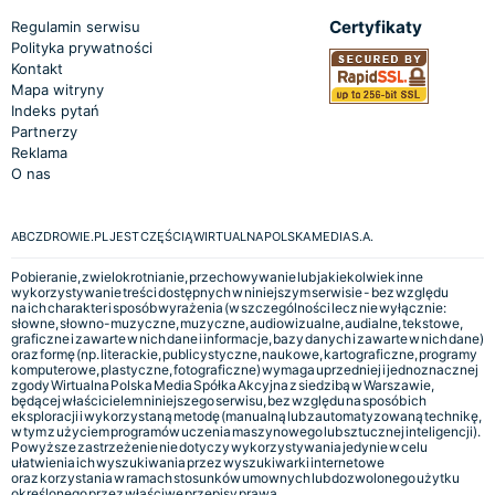
Certyfikaty
Regulamin serwisu
Polityka prywatności
Kontakt
Mapa witryny
Indeks pytań
Partnerzy
Reklama
O nas
ABCZDROWIE.PL JEST CZĘŚCIĄ WIRTUALNA POLSKA MEDIA S.A.
Pobieranie, zwielokrotnianie, przechowywanie lub jakiekolwiek inne
wykorzystywanie treści dostępnych w niniejszym serwisie - bez względu
na ich charakter i sposób wyrażenia (w szczególności lecz nie wyłącznie:
słowne, słowno-muzyczne, muzyczne, audiowizualne, audialne, tekstowe,
graficzne i zawarte w nich dane i informacje, bazy danych i zawarte w nich dane)
oraz formę (np. literackie, publicystyczne, naukowe, kartograficzne, programy
komputerowe, plastyczne, fotograficzne) wymaga uprzedniej i jednoznacznej
zgody Wirtualna Polska Media Spółka Akcyjna z siedzibą w Warszawie,
będącej właścicielem niniejszego serwisu, bez względu na sposób ich
eksploracji i wykorzystaną metodę (manualną lub zautomatyzowaną technikę,
w tym z użyciem programów uczenia maszynowego lub sztucznej inteligencji).
Powyższe zastrzeżenie nie dotyczy wykorzystywania jedynie w celu
ułatwienia ich wyszukiwania przez wyszukiwarki internetowe
oraz korzystania w ramach stosunków umownych lub dozwolonego użytku
określonego przez właściwe przepisy prawa.