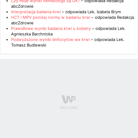
Czy moje wyniki hematologii są OK?
– odpowiada
Redakcja
abcZdrowie
Interpretacja badania krwi
– odpowiada
Lek. Izabela Brym
HCT i MPV poniżej normy w badaniu krwi
– odpowiada
Redakcja
abcZdrowie
Prawidłowe wyniki badania krwi u kobiety
– odpowiada
Lek.
Agnieszka Barchnicka
Podwyższone wyniki limfocytów we krwi
– odpowiada
Lek.
Tomasz Budlewski