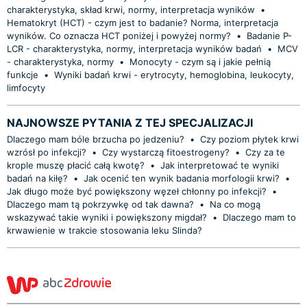
charakterystyka, skład krwi, normy, interpretacja wyników
•
Hematokryt (HCT) - czym jest to badanie? Norma, interpretacja
wyników. Co oznacza HCT poniżej i powyżej normy?
•
Badanie P-
LCR - charakterystyka, normy, interpretacja wyników badań
•
MCV
- charakterystyka, normy
•
Monocyty - czym są i jakie pełnią
funkcje
•
Wyniki badań krwi - erytrocyty, hemoglobina, leukocyty,
limfocyty
NAJNOWSZE PYTANIA Z TEJ SPECJALIZACJI
Dlaczego mam bóle brzucha po jedzeniu?
•
Czy poziom płytek krwi
wzrósł po infekcji?
•
Czy wystarczą fitoestrogeny?
•
Czy za te
krople muszę płacić całą kwotę?
•
Jak interpretować te wyniki
badań na kiłę?
•
Jak ocenić ten wynik badania morfologii krwi?
•
Jak długo może być powiększony węzeł chłonny po infekcji?
•
Dlaczego mam tą pokrzywkę od tak dawna?
•
Na co mogą
wskazywać takie wyniki i powiększony migdał?
•
Dlaczego mam to
krwawienie w trakcie stosowania leku Slinda?