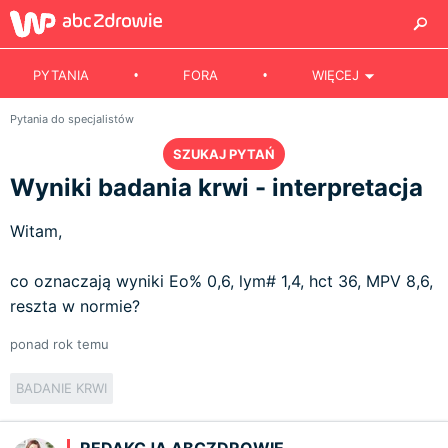
PYTANIA
FORA
WIĘCEJ
Pytania do specjalistów
SZUKAJ PYTAŃ
Wyniki badania krwi - interpretacja
Witam,
co oznaczają wyniki Eo% 0,6, lym# 1,4, hct 36, MPV 8,6,
reszta w normie?
ponad rok temu
BADANIE KRWI