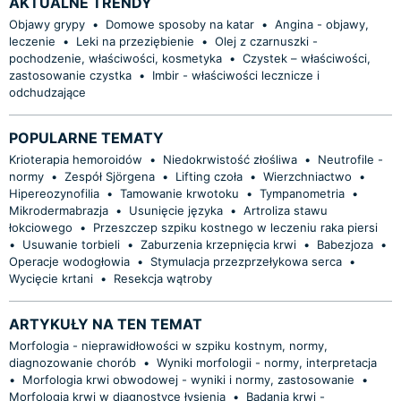
AKTUALNE TRENDY
Objawy grypy
•
Domowe sposoby na katar
•
Angina - objawy,
leczenie
•
Leki na przeziębienie
•
Olej z czarnuszki -
pochodzenie, właściwości, kosmetyka
•
Czystek – właściwości,
zastosowanie czystka
•
Imbir - właściwości lecznicze i
odchudzające
POPULARNE TEMATY
Krioterapia hemoroidów
•
Niedokrwistość złośliwa
•
Neutrofile -
normy
•
Zespół Sjörgena
•
Lifting czoła
•
Wierzchniactwo
•
Hipereozynofilia
•
Tamowanie krwotoku
•
Tympanometria
•
Mikrodermabrazja
•
Usunięcie języka
•
Artroliza stawu
łokciowego
•
Przeszczep szpiku kostnego w leczeniu raka piersi
•
Usuwanie torbieli
•
Zaburzenia krzepnięcia krwi
•
Babezjoza
•
Operacje wodogłowia
•
Stymulacja przezprzełykowa serca
•
Wycięcie krtani
•
Resekcja wątroby
ARTYKUŁY NA TEN TEMAT
Morfologia - nieprawidłowości w szpiku kostnym, normy,
diagnozowanie chorób
•
Wyniki morfologii - normy, interpretacja
•
Morfologia krwi obwodowej - wyniki i normy, zastosowanie
•
Morfologia krwi w diagnostyce łysienia
•
Badania krwi -