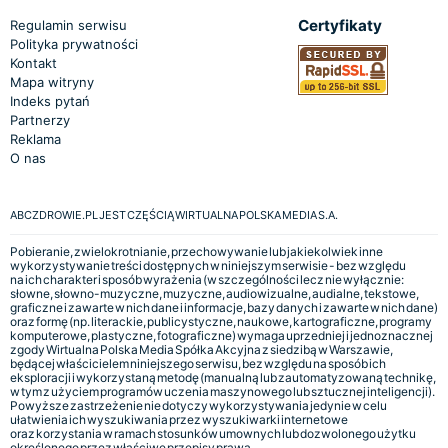
Certyfikaty
Regulamin serwisu
Polityka prywatności
Kontakt
Mapa witryny
Indeks pytań
Partnerzy
Reklama
O nas
ABCZDROWIE.PL JEST CZĘŚCIĄ WIRTUALNA POLSKA MEDIA S.A.
Pobieranie, zwielokrotnianie, przechowywanie lub jakiekolwiek inne
wykorzystywanie treści dostępnych w niniejszym serwisie - bez względu
na ich charakter i sposób wyrażenia (w szczególności lecz nie wyłącznie:
słowne, słowno-muzyczne, muzyczne, audiowizualne, audialne, tekstowe,
graficzne i zawarte w nich dane i informacje, bazy danych i zawarte w nich dane)
oraz formę (np. literackie, publicystyczne, naukowe, kartograficzne, programy
komputerowe, plastyczne, fotograficzne) wymaga uprzedniej i jednoznacznej
zgody Wirtualna Polska Media Spółka Akcyjna z siedzibą w Warszawie,
będącej właścicielem niniejszego serwisu, bez względu na sposób ich
eksploracji i wykorzystaną metodę (manualną lub zautomatyzowaną technikę,
w tym z użyciem programów uczenia maszynowego lub sztucznej inteligencji).
Powyższe zastrzeżenie nie dotyczy wykorzystywania jedynie w celu
ułatwienia ich wyszukiwania przez wyszukiwarki internetowe
oraz korzystania w ramach stosunków umownych lub dozwolonego użytku
określonego przez właściwe przepisy prawa.