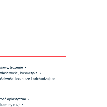
bjawy, leczenie
•
 właściwości, kosmetyka
•
aściwości lecznicze i odchudzające
tość aplastyczna
•
itaminy B12)
•