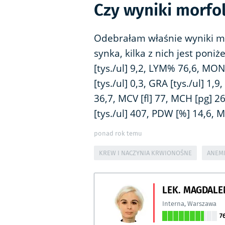
Czy wyniki morfo
Odebrałam właśnie wyniki mo
synka, kilka z nich jest pon
[tys./ul] 9,2, LYM% 76,6, MO
[tys./ul] 0,3, GRA [tys./ul] 1,
36,7, MCV [fl] 77, MCH [pg] 2
[tys./ul] 407, PDW [%] 14,6, MP
ponad rok temu
KREW I NACZYNIA KRWIONOŚNE
ANEM
LEK. MAGDALE
Interna
,
Warszawa
7