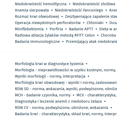
Niedokrwistość hemolityczna
•
Niedokrwistość złośliwa
Anemia sierpowata
•
Niedokrwistość Fanconiego
•
Anem
Rozmaz krwi obwodowej
•
Zesztywniające zapalenie st
Operacja niewydolnych perforatorów
•
Chłoniaki
•
Dus
Miniflebektomia
•
Porfiria
•
Badanie APTT
•
Dieta w a
Radiowa ablacja żylaków metodą RFITT Celon
•
Choroba 
Badania immunologiczne
•
Przemijający atak niedokrwi
Morfologia krwi w diagnostyce łysienia
•
Morfologia - nieprawidłowości w szpiku kostnym, normy
Wyniki morfologii - normy, interpretacja
•
Morfologia krwi obwodowej - wyniki i normy, zastosowan
RDW SD - norma, wskazania, wyniki, podwyższone, obniż
MCH - badanie czynnika, normy
•
MCV - charakterystyka
Diagnostyka i leczenie anemii z niedoboru żelaza
•
​RDW CV - norma, podwyższone, obniżone, wskazania
•
Badania krwi - charakterystyka, skład krwi, normy, interp