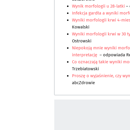
Wynik morfologii u 28-latki
– 
Infekcja gardła a wyniki morf
Wyniki morfologii krwi 4-mie
Kowalski
Wyniki morfologii krwi w 30 
Ostrowski
Niepokoją mnie wyniki morfol
interpretację
– odpowiada
R
Co oznaczają takie wyniki mor
Trzebiatowski
Proszę o wyjaśnienie, czy wy
abcZdrowie