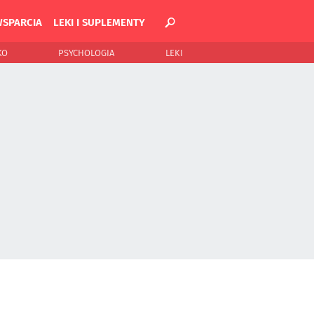
WSPARCIA
LEKI I SUPLEMENTY
KO
PSYCHOLOGIA
LEKI