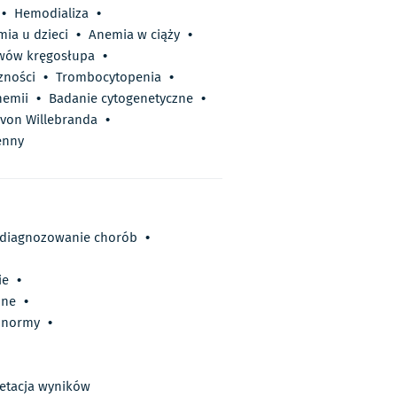
•
Hemodializa
•
ia u dzieci
•
Anemia w ciąży
•
awów kręgosłupa
•
zności
•
Trombocytopenia
•
nemii
•
Badanie cytogenetyczne
•
von Willebranda
•
enny
, diagnozowanie chorób
•
ie
•
one
•
, normy
•
retacja wyników