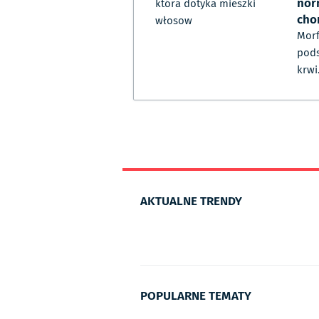
nor
która dotyka mieszki
cho
włosow
Morf
pod
krwi
AKTUALNE TRENDY
POPULARNE TEMATY