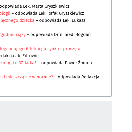
odpowiada
Lek. Marta Gryszkiewicz
ologii
– odpowiada
Lek. Rafał Gryszkiewicz
sięcznego dziecka
– odpowiada
Lek. Łukasz
tygodniu ciąży
– odpowiada
Dr n. med. Bogdan
ogii mojego 6-letniego synka - proszę o
edakcja abcZdrowie
fologii u 37-latka?
– odpowiada
Paweł Żmuda-
niki mieszczą sie w normie?
– odpowiada
Redakcja