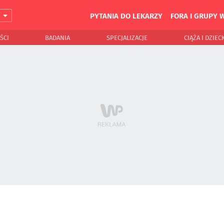
PYTANIA DO LEKARZY
FORA I GRUPY 
J
ŚCI
BADANIA
SPECJALIZACJE
CIĄŻA I DZIEC