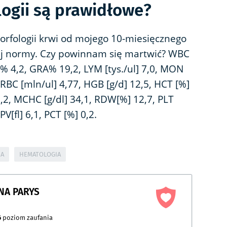
logii są prawidłowe?
rfologii krwi od mojego 10-miesięcznego
iżej normy. Czy powinnam się martwić? WBC
N% 4,2, GRA% 19,2, LYM [tys./ul] 7,0, MON
9, RBC [mln/ul] 4,77, HGB [g/d] 12,5, HCT [%]
6,2, MCHC [g/dl] 34,1, RDW[%] 12,7, PLT
V[fl] 6,1, PCT [%] 0,2.
IA
HEMATOLOGIA
NA PARYS
6
poziom zaufania