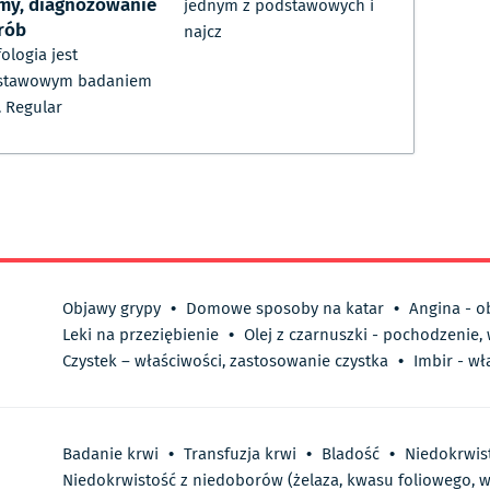
my, diagnozowanie
jednym z podstawowych i
rób
najcz
ologia jest
stawowym badaniem
. Regular
Objawy grypy
•
Domowe sposoby na katar
•
Angina - o
Leki na przeziębienie
•
Olej z czarnuszki - pochodzenie,
Czystek – właściwości, zastosowanie czystka
•
Imbir - wł
Badanie krwi
•
Transfuzja krwi
•
Bladość
•
Niedokrwis
Niedokrwistość z niedoborów (żelaza, kwasu foliowego, w