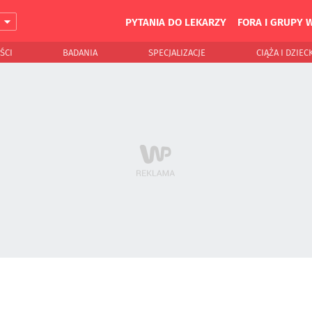
PYTANIA DO LEKARZY
FORA I GRUPY 
J
ŚCI
BADANIA
SPECJALIZACJE
CIĄŻA I DZIEC