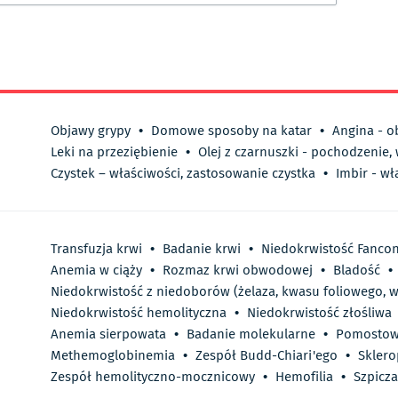
Objawy grypy
•
Domowe sposoby na katar
•
Angina - o
Leki na przeziębienie
•
Olej z czarnuszki - pochodzenie,
Czystek – właściwości, zastosowanie czystka
•
Imbir - wł
Transfuzja krwi
•
Badanie krwi
•
Niedokrwistość Fanco
Anemia w ciąży
•
Rozmaz krwi obwodowej
•
Bladość
•
Niedokrwistość z niedoborów (żelaza, kwasu foliowego, w
Niedokrwistość hemolityczna
•
Niedokrwistość złośliwa
Anemia sierpowata
•
Badanie molekularne
•
Pomostow
Methemoglobinemia
•
Zespół Budd-Chiari'ego
•
Sklero
Zespół hemolityczno-mocznicowy
•
Hemofilia
•
Szpicz