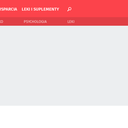
WSPARCIA
LEKI I SUPLEMENTY
KO
PSYCHOLOGIA
LEKI