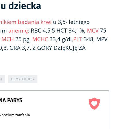
 u dziecka
nikiem badania krwi
u 3,5- letniego
wam
anemię
: RBC 4,5,5 HCT 34,1%,
MCV
75
,
MCH
25 pg,
MCHC
33,4 g/dl,
PLT
348, MPV
 0,3, GRA 3,7. Z GÓRY DZIĘKUJĘ ZA
IA
HEMATOLOGIA
NA PARYS
6
poziom zaufania