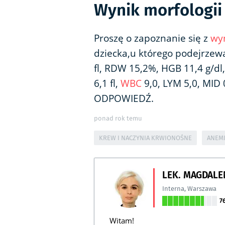
Wynik morfologii
Proszę o zapoznanie się z
wy
dziecka,u którego podejrze
fl, RDW 15,2%, HGB 11,4 g/dl
6,1 fl,
WBC
9,0, LYM 5,0, MID
ODPOWIEDŹ.
ponad rok temu
KREW I NACZYNIA KRWIONOŚNE
ANEM
LEK. MAGDALE
Interna
,
Warszawa
7
Witam!