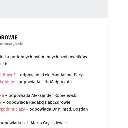
DROWIE
automatycznie
a kilka podobnych pytań innych użytkowników.
iki:
widłowe?
– odpowiada
Lek. Magdalena Parys
 kobiety
– odpowiada
Lek. Małgorzata
cka
– odpowiada
Aleksander Ropielewski
w
– odpowiada
Redakcja abcZdrowie
tygodniu ciąży
– odpowiada
Dr n. med. Bogdan
odpowiada
Lek. Marta Gryszkiewicz