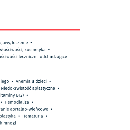
bjawy, leczenie
•
 właściwości, kosmetyka
•
aściwości lecznicze i odchudzające
niego
•
Anemia u dzieci
•
Niedokrwistość aplastyczna
•
itaminy B12)
•
•
Hemodializa
•
anie aortalno-wieńcowe
•
plastyka
•
Hematuria
•
ak mnogi