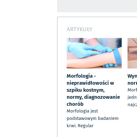
ARTYKUŁY
Morfologia -
Wyn
nieprawidłowości w
nor
szpiku kostnym,
Morf
normy, diagnozowanie
jedn
chorób
najc
Morfologia jest
podstawowym badaniem
krwi. Regular