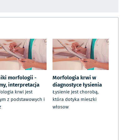
iki morfologii -
Morfologia krwi w
my, interpretacja
diagnostyce łysienia
ologia krwi jest
Łysienie jest chorobą,
ym z podstawowych i
która dotyka mieszki
z
włosow