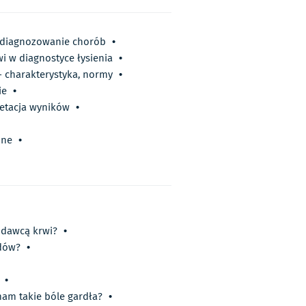
, diagnozowanie chorób
•
i w diagnostyce łysienia
•
- charakterystyka, normy
•
ie
•
retacja wyników
•
one
•
 dawcą krwi?
•
dów?
•
•
am takie bóle gardła?
•