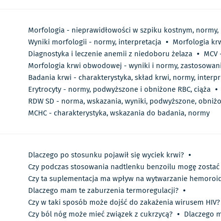
Morfologia - nieprawidłowości w szpiku kostnym, normy
Wyniki morfologii - normy, interpretacja
•
Morfologia krw
Diagnostyka i leczenie anemii z niedoboru żelaza
•
MCV 
Morfologia krwi obwodowej - wyniki i normy, zastosowan
Badania krwi - charakterystyka, skład krwi, normy, interp
Erytrocyty - normy, podwyższone i obniżone RBC, ciąża
•
RDW SD - norma, wskazania, wyniki, podwyższone, obniż
MCHC - charakterystyka, wskazania do badania, normy
Dlaczego po stosunku pojawił się wyciek krwi?
•
Czy podczas stosowania nadtlenku benzoilu mogę zostać
Czy ta suplementacja ma wpływ na wytwarzanie hemoroi
Dlaczego mam te zaburzenia termoregulacji?
•
Czy w taki sposób może dojść do zakażenia wirusem HIV?
Czy ból nóg może mieć związek z cukrzycą?
•
Dlaczego m