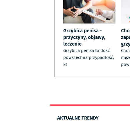
Grzybica penisa -
Cho
przyczyny, objawy,
zap
leczenie
grz
Grzybica penisa to dość
Chor
powszechna przypadłość,
mężc
kt
pow
AKTUALNE TRENDY