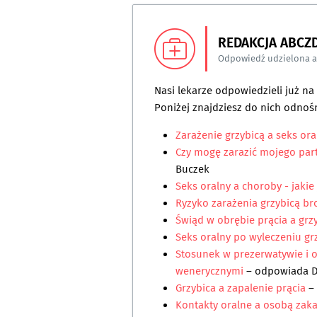
REDAKCJA ABCZ
Odpowiedź udzielona 
Nasi lekarze odpowiedzieli już n
Poniżej znajdziesz do nich odnośn
Zarażenie grzybicą a seks ora
Czy mogę zarazić mojego par
Buczek
Seks oralny a choroby - jakie 
Ryzyko zarażenia grzybicą br
Świąd w obrębie prącia a grz
Seks oralny po wyleczeniu gr
Stosunek w prezerwatywie i o
wenerycznymi
– odpowiada
D
Grzybica a zapalenie prącia
–
Kontakty oralne a osobą zak