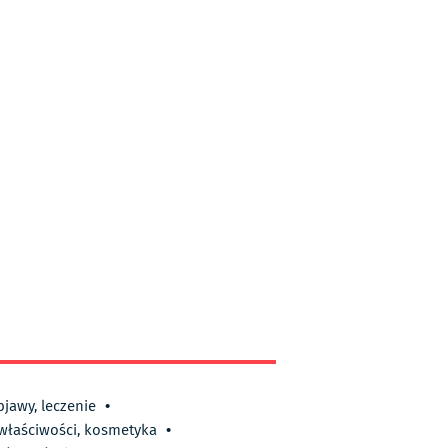
bjawy, leczenie
•
 właściwości, kosmetyka
•