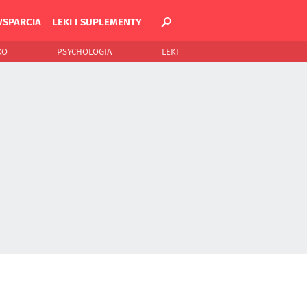
WSPARCIA
LEKI I SUPLEMENTY
KO
PSYCHOLOGIA
LEKI