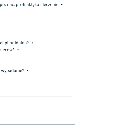
poznać, profilaktyka i leczenie
•
iel pilonidalna?
•
pleców?
•
ć wypadanie?
•