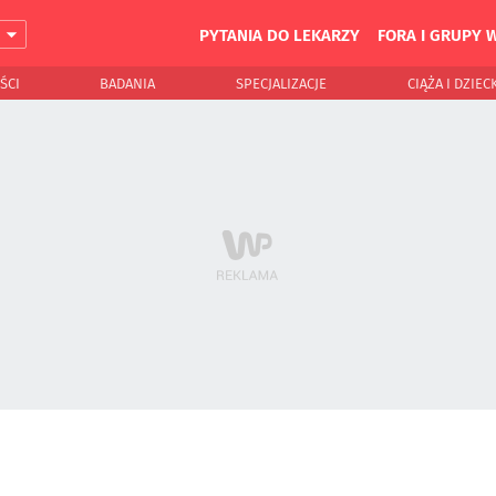
PYTANIA DO LEKARZY
FORA I GRUPY 
J
ŚCI
BADANIA
SPECJALIZACJE
CIĄŻA I DZIEC