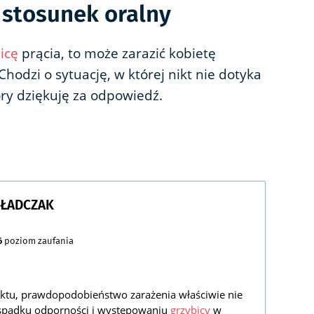
 stosunek oralny
icę
prącia, to może zarazić kobietę
hodzi o sytuację, w której nikt nie dotyka
óry dziękuję za odpowiedź.
GŁADCZAK
6
poziom zaufania
taktu, prawdopodobieństwo zarażenia właściwie nie
 spadku odporności i występowaniu
grzybicy
w