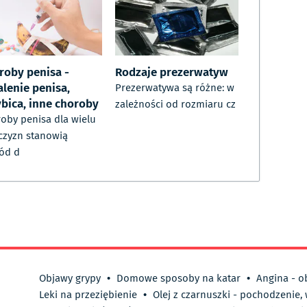
roby penisa -
Rodzaje prezerwatyw
alenie penisa,
Prezerwatywa są różne: w
ybica, inne choroby
zależności od rozmiaru cz
oby penisa dla wielu
zyzn stanowią
ód d
Objawy grypy
•
Domowe sposoby na katar
•
Angina - o
Leki na przeziębienie
•
Olej z czarnuszki - pochodzenie,