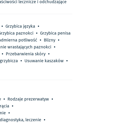
aściwości lecznicze i odchudzające
•
Grzybica języka
•
Grzybica paznokci
•
Grzybica penisa
admierna potliwość
•
Blizny
•
nie wrastających paznokci
•
•
Przebarwienia skóry
•
grzybicza
•
Usuwanie kaszaków
•
y
•
Rodzaje prezerwatyw
•
rącia
•
nie
•
diagnostyka, leczenie
•