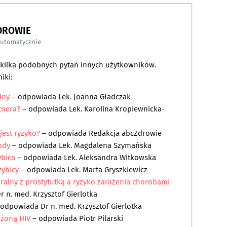
DROWIE
automatycznie
a kilka podobnych pytań innych użytkowników.
iki:
lny
– odpowiada
Lek. Joanna Gładczak
tnera?
– odpowiada
Lek. Karolina Kropiewnicka-
jest ryzyko?
– odpowiada
Redakcja abcZdrowie
ody
– odpowiada
Lek. Magdalena Szymańska
ybica
– odpowiada
Lek. Aleksandra Witkowska
zybicy
– odpowiada
Lek. Marta Gryszkiewicz
ralny z prostytutką a ryzyko zarażenia chorobami
r n. med. Krzysztof Gierlotka
 odpowiada
Dr n. med. Krzysztof Gierlotka
ażoną HIV
– odpowiada
Piotr Pilarski