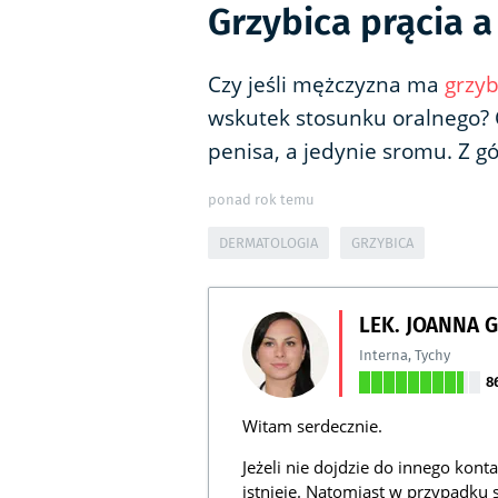
Grzybica prącia a
Czy jeśli mężczyzna ma
grzyb
wskutek stosunku oralnego? C
penisa, a jedynie sromu. Z g
ponad rok temu
DERMATOLOGIA
GRZYBICA
LEK. JOANNA 
Interna
,
Tychy
8
Witam serdecznie.
Jeżeli nie dojdzie do innego kon
istnieje. Natomiast w przypadku