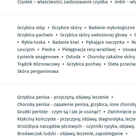
Czystek – właściwości, zastosowanie czystka
•
Imbir - wł
Grzybica stóp
•
Grzybice skóry
•
Badanie mykologiczne
Grzybica pachwin
•
Grzybica skóry owłosionej głowy
•
•
Rybia łuska
•
Badanie krwi
•
Pękające naczynka
•
N
Leucyzm
•
Piedra
•
Pielęgnacja cery wrażliwej
•
Usuwa
Łysienie anagenowe
•
Ostuda
•
Choroby zakaźne skóry
Trądzik bliznowcowy
•
Grzybica pochwy
•
Dieta przeciw
Skóra pergaminowa
Grzybica penisa - przyczyny, objawy, leczenie
•
Choroby penisa - zapalenie penisa, grzybica, inne chorob
Grudki perliste - czym są i jak je usunąć?
•
Zwichnięcie p
Kłykciny kończyste - przyczyny, objawy, diagnostyka, lecze
Drożdżyca narządów płciowych - czynniki ryzyka, objawy, 
Brodawczak ludzki - objawy, leczenie, zapobieganie
•