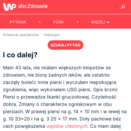
PYTANIA
FORA
WIĘCEJ
Pytania do specjalistów
Onkologia
SZUKAJ PYTAŃ
I co dalej?
Mam 43 lata, nie miałam większych kłopotów ze
zdrowiem, nie biorę żadnych leków, ale ostatnio
zaczęły bolećc mnie piersi i wyczułam niepokojące
zgrubienia, więc wykonałam USG piersi. Opis brzmi:
Piersi o przewadze tkanki gruczołowej. Czytelność
dobra. Zmiany o charakterze ogniskowym w obu
piersiach. W prawej piersi na g. 14 x 10 mm i w lewej na
g. 10 33x20 i na g. 3 25 x 17 mm. Doły pachowe bez
cech powiększenia
węzłów chłonnych
. Co mam dalej