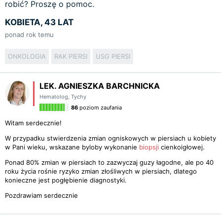
robić? Proszę o pomoc.
KOBIETA, 43 LAT
ponad rok temu
ONKOLOGIA
RAK PIERSI
USG PIERSI
LEK. AGNIESZKA BARCHNICKA
Hematolog
,
Tychy
86
poziom zaufania
Witam serdecznie!
W przypadku stwierdzenia zmian ogniskowych w piersiach u kobiety
w Pani wieku, wskazane byloby wykonanie
biopsji
cienkoigłowej.
Ponad 80% zmian w piersiach to zazwyczaj guzy łagodne, ale po 40
roku życia rośnie ryzyko zmian złośliwych w piersiach, dlatego
konieczne jest pogłębienie diagnostyki.
Pozdrawiam serdecznie