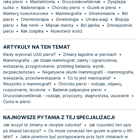
raka piersi
•
Mastektomia
•
Gruczolakowłókniak
•
Dysplazja
sutka
•
Radioterapia
•
Choroby piersi
•
Guzek w piersi
•
Markery nowotworowe
•
Mammografia
•
Ginekomastia
•
Ból
piersi
•
Chemioterapia
•
Ginekologia
•
Utrata wagi
•
Biopsja
piersi
•
Rak nerki
•
Mięsak macicy
•
Ból jajnika
•
Zmniejszenie
piersi
•
Rak żołądka
•
Nowotwór kości
ARTYKUŁY NA TEN TEMAT
Kiedy wykonać USG piersi?
•
Zmiany łagodne w piersiach
•
Mammografia - jak działa mammograf, zalety i ograniczenia,
wskazania, przygotowanie, przebieg badania, wynik,
bezpieczeństwo
•
Negatywne skutki mammografii - mammografia,
wskazania, przeciwwskazania
•
Co to jest mastopatia?
•
Wszystko o mammografii
•
Choroby piersi - rodzaje, objawy,
rozpoznanie, leczenie
•
Badanie palpacyjne piersi
•
Gruczolakowłókniak - rodzaje, przyczyny, diagnostyka, usuwanie
•
Cysta w piersi
NAJNOWSZE PYTANIA Z TEJ SPECJALIZACJI
Jak leczyć te zmiany w obrębie członka?
•
Jak rozumieć ten opis
po biopsji tarczycy?
•
Co może oznaczać ten guzek w piersi u 65-
latki?
•
Jakie powinno być postępowanie przy tych zmianach w