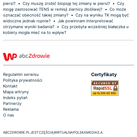
piersi?
•
Czy muszę zrobić biopsję tej zmiany w piersi?
•
Czy
mogę zastosować TENS w remisji ziarnicy złośliwej?
•
Co może
oznaczać obecność takiej zmiany?
•
Czy na wyniku TK mogą być
widoczne jednak ropnie?
•
Jak powinnam interpretować
otrzymane wyniki badania?
•
Czy przebyta wcześniej białaczka u
kobiety mogła mieć na to wpływ?
Certyfikaty
Regulamin serwisu
Polityka prywatności
Kontakt
Mapa witryny
Indeks pytań
Partnerzy
Reklama
O nas
ABCZDROWIE.PL JEST CZĘŚCIĄ WIRTUALNA POLSKA MEDIA S.A.