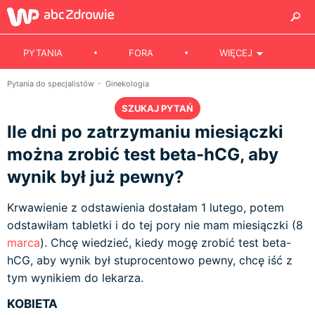
PYTANIA
FORA
WIĘCEJ
Pytania do specjalistów
Ginekologia
SZUKAJ PYTAŃ
Ile dni po zatrzymaniu miesiączki
można zrobić test beta-hCG, aby
wynik był już pewny?
Krwawienie z odstawienia dostałam 1 lutego, potem
odstawiłam tabletki i do tej pory nie mam miesiączki (8
marca
). Chcę wiedzieć, kiedy mogę zrobić test beta-
hCG, aby wynik był stuprocentowo pewny, chcę iść z
tym wynikiem do lekarza.
KOBIETA