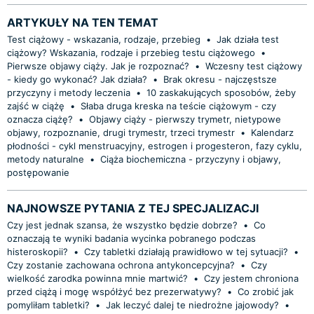
ARTYKUŁY NA TEN TEMAT
Test ciążowy - wskazania, rodzaje, przebieg
•
Jak działa test
ciążowy? Wskazania, rodzaje i przebieg testu ciążowego
•
Pierwsze objawy ciąży. Jak je rozpoznać?
•
Wczesny test ciążowy
- kiedy go wykonać? Jak działa?
•
Brak okresu - najczęstsze
przyczyny i metody leczenia
•
10 zaskakujących sposobów, żeby
zajść w ciążę
•
Słaba druga kreska na teście ciążowym - czy
oznacza ciążę?
•
Objawy ciąży - pierwszy trymetr, nietypowe
objawy, rozpoznanie, drugi trymestr, trzeci trymestr
•
Kalendarz
płodności - cykl menstruacyjny, estrogen i progesteron, fazy cyklu,
metody naturalne
•
Ciąża biochemiczna - przyczyny i objawy,
postępowanie
NAJNOWSZE PYTANIA Z TEJ SPECJALIZACJI
Czy jest jednak szansa, że wszystko będzie dobrze?
•
Co
oznaczają te wyniki badania wycinka pobranego podczas
histeroskopii?
•
Czy tabletki działają prawidłowo w tej sytuacji?
•
Czy zostanie zachowana ochrona antykoncepcyjna?
•
Czy
wielkość zarodka powinna mnie martwić?
•
Czy jestem chroniona
przed ciążą i mogę współżyć bez prezerwatywy?
•
Co zrobić jak
pomyliłam tabletki?
•
Jak leczyć dalej te niedrożne jajowody?
•