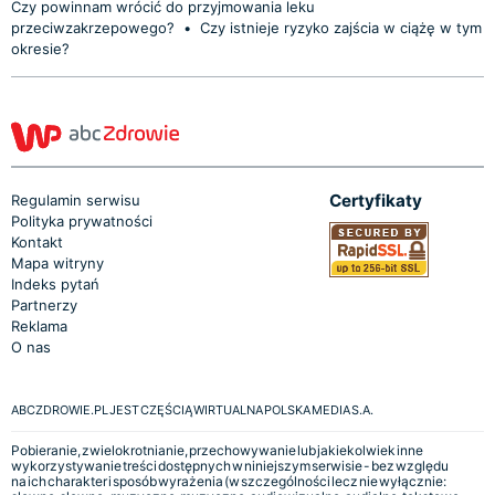
Czy powinnam wrócić do przyjmowania leku
przeciwzakrzepowego?
•
Czy istnieje ryzyko zajścia w ciążę w tym
okresie?
Certyfikaty
Regulamin serwisu
Polityka prywatności
Kontakt
Mapa witryny
Indeks pytań
Partnerzy
Reklama
O nas
ABCZDROWIE.PL JEST CZĘŚCIĄ WIRTUALNA POLSKA MEDIA S.A.
Pobieranie, zwielokrotnianie, przechowywanie lub jakiekolwiek inne
wykorzystywanie treści dostępnych w niniejszym serwisie - bez względu
na ich charakter i sposób wyrażenia (w szczególności lecz nie wyłącznie: