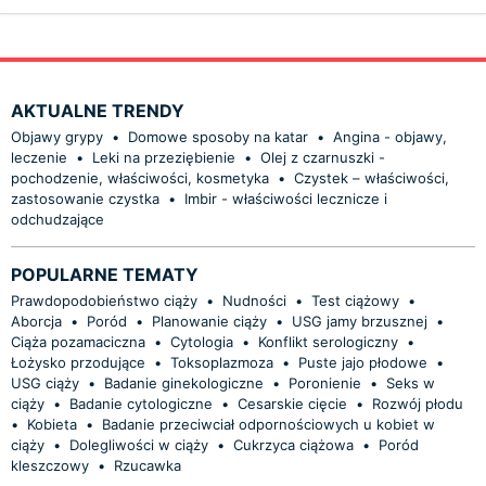
AKTUALNE TRENDY
Objawy grypy
•
Domowe sposoby na katar
•
Angina - objawy,
leczenie
•
Leki na przeziębienie
•
Olej z czarnuszki -
pochodzenie, właściwości, kosmetyka
•
Czystek – właściwości,
zastosowanie czystka
•
Imbir - właściwości lecznicze i
odchudzające
POPULARNE TEMATY
Prawdopodobieństwo ciąży
•
Nudności
•
Test ciążowy
•
Aborcja
•
Poród
•
Planowanie ciąży
•
USG jamy brzusznej
•
Ciąża pozamaciczna
•
Cytologia
•
Konflikt serologiczny
•
Łożysko przodujące
•
Toksoplazmoza
•
Puste jajo płodowe
•
USG ciąży
•
Badanie ginekologiczne
•
Poronienie
•
Seks w
ciąży
•
Badanie cytologiczne
•
Cesarskie cięcie
•
Rozwój płodu
•
Kobieta
•
Badanie przeciwciał odpornościowych u kobiet w
ciąży
•
Dolegliwości w ciąży
•
Cukrzyca ciążowa
•
Poród
kleszczowy
•
Rzucawka