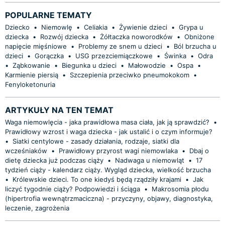
POPULARNE TEMATY
Dziecko
•
Niemowlę
•
Celiakia
•
Żywienie dzieci
•
Grypa u
dziecka
•
Rozwój dziecka
•
Żółtaczka noworodków
•
Obniżone
napięcie mięśniowe
•
Problemy ze snem u dzieci
•
Ból brzucha u
dzieci
•
Gorączka
•
USG przezciemiączkowe
•
Świnka
•
Odra
•
Ząbkowanie
•
Biegunka u dzieci
•
Małowodzie
•
Ospa
•
Karmienie piersią
•
Szczepienia przeciwko pneumokokom
•
Fenyloketonuria
ARTYKUŁY NA TEN TEMAT
Waga niemowlęcia - jaka prawidłowa masa ciała, jak ją sprawdzić?
•
Prawidłowy wzrost i waga dziecka - jak ustalić i o czym informuje?
•
Siatki centylowe - zasady działania, rodzaje, siatki dla
wcześniaków
•
Prawidłowy przyrost wagi niemowlaka
•
Dbaj o
dietę dziecka już podczas ciąży
•
Nadwaga u niemowląt
•
17
tydzień ciąży - kalendarz ciąży. Wygląd dziecka, wielkość brzucha
•
Królewskie dzieci. To one kiedyś będą rządziły krajami
•
Jak
liczyć tygodnie ciąży? Podpowiedzi i ściąga
•
Makrosomia płodu
(hipertrofia wewnątrzmaciczna) - przyczyny, objawy, diagnostyka,
leczenie, zagrożenia