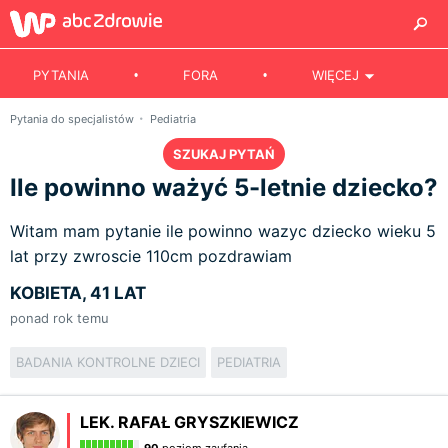
PYTANIA
FORA
WIĘCEJ
Pytania do specjalistów
Pediatria
SZUKAJ PYTAŃ
Ile powinno ważyć 5-letnie dziecko?
Witam mam pytanie ile powinno wazyc dziecko wieku 5
lat przy zwroscie 110cm pozdrawiam
KOBIETA, 41 LAT
ponad rok temu
BADANIA KONTROLNE DZIECI
PEDIATRIA
LEK. RAFAŁ GRYSZKIEWICZ