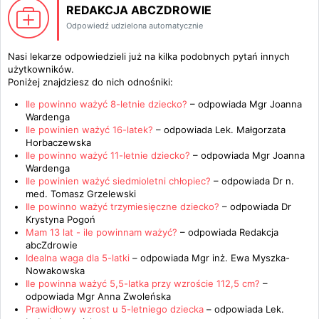
REDAKCJA ABCZDROWIE
Odpowiedź udzielona automatycznie
Nasi lekarze odpowiedzieli już na kilka podobnych pytań innych
użytkowników.
Poniżej znajdziesz do nich odnośniki:
Ile powinno ważyć 8-letnie dziecko?
– odpowiada
Mgr Joanna
Wardenga
Ile powinien ważyć 16-latek?
– odpowiada
Lek. Małgorzata
Horbaczewska
Ile powinno ważyć 11-letnie dziecko?
– odpowiada
Mgr Joanna
Wardenga
Ile powinien ważyć siedmioletni chłopiec?
– odpowiada
Dr n.
med. Tomasz Grzelewski
Ile powinno ważyć trzymiesięczne dziecko?
– odpowiada
Dr
Krystyna Pogoń
Mam 13 lat - ile powinnam ważyć?
– odpowiada
Redakcja
abcZdrowie
Idealna waga dla 5-latki
– odpowiada
Mgr inż. Ewa Myszka-
Nowakowska
Ile powinna ważyć 5,5-latka przy wzroście 112,5 cm?
–
odpowiada
Mgr Anna Zwoleńska
Prawidłowy wzrost u 5-letniego dziecka
– odpowiada
Lek.