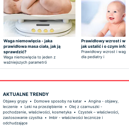
Waga niemowlęcia - jaka
Prawidłowy wzrost i wag
prawidłowa masa ciała, jak ją
jak ustalić i o czym inf
sprawdzić?
Prawidłowy wzrost i waga 
dla pediatry i
Waga niemowlęcia to jeden z
ważniejszych parametró
AKTUALNE TRENDY
Objawy grypy
•
Domowe sposoby na katar
•
Angina - objawy,
leczenie
•
Leki na przeziębienie
•
Olej z czarnuszki -
pochodzenie, właściwości, kosmetyka
•
Czystek – właściwości,
zastosowanie czystka
•
Imbir - właściwości lecznicze i
odchudzające