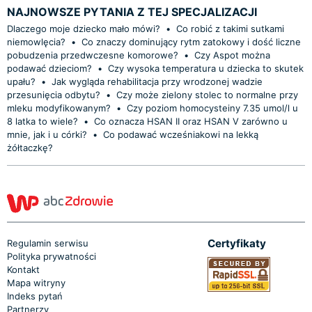
NAJNOWSZE PYTANIA Z TEJ SPECJALIZACJI
Dlaczego moje dziecko mało mówi?
•
Co robić z takimi sutkami
niemowlęcia?
•
Co znaczy dominujący rytm zatokowy i dość liczne
pobudzenia przedwczesne komorowe?
•
Czy Aspot można
podawać dzieciom?
•
Czy wysoka temperatura u dziecka to skutek
upału?
•
Jak wygląda rehabilitacja przy wrodzonej wadzie
przesunięcia odbytu?
•
Czy może zielony stolec to normalne przy
mleku modyfikowanym?
•
Czy poziom homocysteiny 7.35 umol/l u
8 latka to wiele?
•
Co oznacza HSAN II oraz HSAN V zarówno u
mnie, jak i u córki?
•
Co podawać wcześniakowi na lekką
żółtaczkę?
Certyfikaty
Regulamin serwisu
Polityka prywatności
Kontakt
Mapa witryny
Indeks pytań
Partnerzy