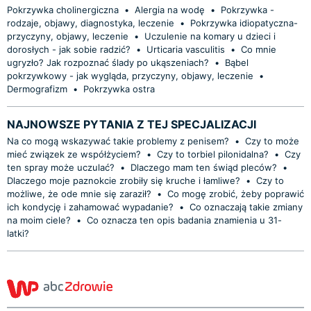
Pokrzywka cholinergiczna
•
Alergia na wodę
•
Pokrzywka -
rodzaje, objawy, diagnostyka, leczenie
•
Pokrzywka idiopatyczna-
przyczyny, objawy, leczenie
•
Uczulenie na komary u dzieci i
dorosłych - jak sobie radzić?
•
Urticaria vasculitis
•
Co mnie
ugryzło? Jak rozpoznać ślady po ukąszeniach?
•
Bąbel
pokrzywkowy - jak wygląda, przyczyny, objawy, leczenie
•
Dermografizm
•
Pokrzywka ostra
NAJNOWSZE PYTANIA Z TEJ SPECJALIZACJI
Na co mogą wskazywać takie problemy z penisem?
•
Czy to może
mieć związek ze współżyciem?
•
Czy to torbiel pilonidalna?
•
Czy
ten spray może uczulać?
•
Dlaczego mam ten świąd pleców?
•
Dlaczego moje paznokcie zrobiły się kruche i łamliwe?
•
Czy to
możliwe, że ode mnie się zaraził?
•
Co mogę zrobić, żeby poprawić
ich kondycję i zahamować wypadanie?
•
Co oznaczają takie zmiany
na moim ciele?
•
Co oznacza ten opis badania znamienia u 31-
latki?