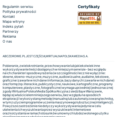
Certyfikaty
Regulamin serwisu
Polityka prywatności
Kontakt
Mapa witryny
Indeks pytań
Partnerzy
Reklama
O nas
ABCZDROWIE.PL JEST CZĘŚCIĄ WIRTUALNA POLSKA MEDIA S.A.
Pobieranie, zwielokrotnianie, przechowywanie lub jakiekolwiek inne
wykorzystywanie treści dostępnych w niniejszym serwisie - bez względu
na ich charakter i sposób wyrażenia (w szczególności lecz nie wyłącznie:
słowne, słowno-muzyczne, muzyczne, audiowizualne, audialne, tekstowe,
graficzne i zawarte w nich dane i informacje, bazy danych i zawarte w nich dane)
oraz formę (np. literackie, publicystyczne, naukowe, kartograficzne, programy
komputerowe, plastyczne, fotograficzne) wymaga uprzedniej i jednoznacznej
zgody Wirtualna Polska Media Spółka Akcyjna z siedzibą w Warszawie,
będącej właścicielem niniejszego serwisu, bez względu na sposób ich
eksploracji i wykorzystaną metodę (manualną lub zautomatyzowaną technikę,
w tym z użyciem programów uczenia maszynowego lub sztucznej inteligencji).
Powyższe zastrzeżenie nie dotyczy wykorzystywania jedynie w celu
ułatwienia ich wyszukiwania przez wyszukiwarki internetowe
oraz korzystania w ramach stosunków umownych lub dozwolonego użytku
określonego przez właściwe przepisy prawa.