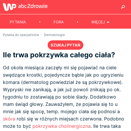
PYTANIA
FORA
WIĘCEJ
Pytania do specjalistów
Dermatologia
SZUKAJ PYTAŃ
Ile trwa pokrzywka całego ciała?
Od okoła miesiąca zaczęły mi się pojawiać na ciele
swędzące krostki, pojedyncze bąble jak po ugryzieniu
komara (dermatolog powiedział że są pokrzywkowe).
Wypryski nie zanikają, a jak już powoli znikają po ok.
tygodniu to zostawiają po sobie ślady. Dodatkowo
mam świąd głowy. Zauważyłem, że pojawia się to u
mnie jak się spocę, temp. mojego ciała się podnosi a
skóra
robi się w różnych miejsach czerwona. Podobno
może to być
pokrzywka cholinergiczna
. Ile trwa taka