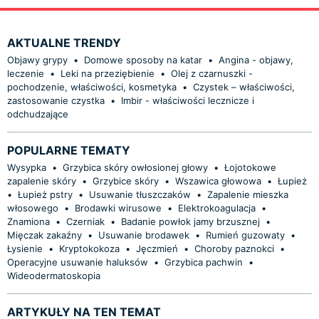
AKTUALNE TRENDY
Objawy grypy
•
Domowe sposoby na katar
•
Angina - objawy,
leczenie
•
Leki na przeziębienie
•
Olej z czarnuszki -
pochodzenie, właściwości, kosmetyka
•
Czystek – właściwości,
zastosowanie czystka
•
Imbir - właściwości lecznicze i
odchudzające
POPULARNE TEMATY
Wysypka
•
Grzybica skóry owłosionej głowy
•
Łojotokowe
zapalenie skóry
•
Grzybice skóry
•
Wszawica głowowa
•
Łupież
•
Łupież pstry
•
Usuwanie tłuszczaków
•
Zapalenie mieszka
włosowego
•
Brodawki wirusowe
•
Elektrokoagulacja
•
Znamiona
•
Czerniak
•
Badanie powłok jamy brzusznej
•
Mięczak zakaźny
•
Usuwanie brodawek
•
Rumień guzowaty
•
Łysienie
•
Kryptokokoza
•
Jęczmień
•
Choroby paznokci
•
Operacyjne usuwanie haluksów
•
Grzybica pachwin
•
Wideodermatoskopia
ARTYKUŁY NA TEN TEMAT