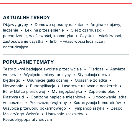
AKTUALNE TRENDY
Objawy grypy
•
Domowe sposoby na katar
•
Angina - objawy,
leczenie
•
Leki na przeziębienie
•
Olej z czarnuszki -
pochodzenie, właściwości, kosmetyka
•
Czystek – właściwości,
zastosowanie czystka
•
Imbir - właściwości lecznicze i
odchudzające
POPULARNE TEMATY
Testy z krwi badające swoiste przeciwciała
•
Filarioza
•
Amylaza
we krwi
•
Wycięcie zmiany tarczycy
•
Stymulacja nerwu
błędnego
•
Usunięcie gałki ocznej
•
Opasanie żołądka
•
Nerwobóle
•
Fundoplikacja
•
Laserowe usuwanie nadżerek
•
Ból w klatce piersiowej
•
Myringoplastyka
•
Zapalenie płuc
•
Plastyka ud
•
Obniżone napięcie mięśniowe
•
Umocowanie jądra
w mosznie
•
Przeszczep wątroby
•
Kauteryzacja hemoroidów
•
Grzybica przewodu pokarmowego
•
Tympanoplastyka
•
Zespół
Mallory'ego-Weiss'a
•
Usuwanie kaszaków
•
Pseudohypoparatyroidyzm