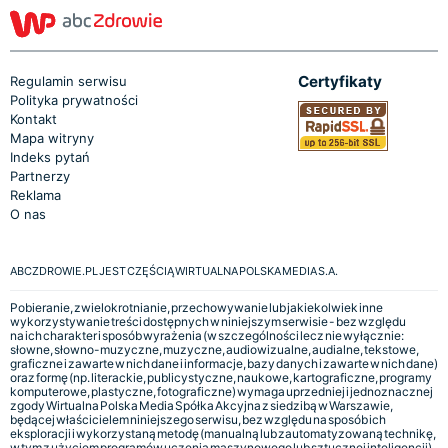
Certyfikaty
Regulamin serwisu
Polityka prywatności
Kontakt
Mapa witryny
Indeks pytań
Partnerzy
Reklama
O nas
ABCZDROWIE.PL JEST CZĘŚCIĄ WIRTUALNA POLSKA MEDIA S.A.
Pobieranie, zwielokrotnianie, przechowywanie lub jakiekolwiek inne
wykorzystywanie treści dostępnych w niniejszym serwisie - bez względu
na ich charakter i sposób wyrażenia (w szczególności lecz nie wyłącznie:
słowne, słowno-muzyczne, muzyczne, audiowizualne, audialne, tekstowe,
graficzne i zawarte w nich dane i informacje, bazy danych i zawarte w nich dane)
oraz formę (np. literackie, publicystyczne, naukowe, kartograficzne, programy
komputerowe, plastyczne, fotograficzne) wymaga uprzedniej i jednoznacznej
zgody Wirtualna Polska Media Spółka Akcyjna z siedzibą w Warszawie,
będącej właścicielem niniejszego serwisu, bez względu na sposób ich
eksploracji i wykorzystaną metodę (manualną lub zautomatyzowaną technikę,
w tym z użyciem programów uczenia maszynowego lub sztucznej inteligencji).