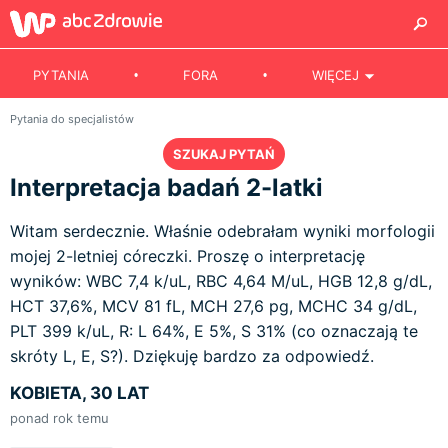
PYTANIA
FORA
WIĘCEJ
Pytania do specjalistów
SZUKAJ PYTAŃ
Interpretacja badań 2-latki
Witam serdecznie. Właśnie odebrałam wyniki morfologii
mojej 2-letniej córeczki. Proszę o interpretację
wyników: WBC 7,4 k/uL, RBC 4,64 M/uL, HGB 12,8 g/dL,
HCT 37,6%, MCV 81 fL, MCH 27,6 pg, MCHC 34 g/dL,
PLT 399 k/uL, R: L 64%, E 5%, S 31% (co oznaczają te
skróty L, E, S?). Dziękuję bardzo za odpowiedź.
KOBIETA, 30 LAT
ponad rok temu