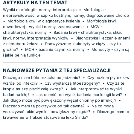
ARTYKUŁY NA TEN TEMAT
Wyniki morfologii - normy, interpretacja
•
Morfologia -
nieprawidłowości w szpiku kostnym, normy, diagnozowanie chorób
•
Morfologia krwi w diagnostyce łysienia
•
Morfologia krwi
obwodowej - wyniki i normy, zastosowanie
•
MCV -
charakterystyka, normy
•
Badania krwi - charakterystyka, skład
krwi, normy, interpretacja wyników
•
Diagnostyka i leczenie anemii
z niedoboru żelaza
•
Podwyższone leukocyty w ciąży - czy to
groźne?
•
MCH - badanie czynnika, normy
•
Monocyty - czym są
i jakie pełnią funkcje
NAJNOWSZE PYTANIA Z TEJ SPECJALIZACJI
Dlaczego mam bóle brzucha po jedzeniu?
•
Czy poziom płytek krwi
wzrósł po infekcji?
•
Czy wystarczą fitoestrogeny?
•
Czy za te
krople muszę płacić całą kwotę?
•
Jak interpretować te wyniki
badań na kiłę?
•
Jak ocenić ten wynik badania morfologii krwi?
•
Jak długo może być powiększony węzeł chłonny po infekcji?
•
Dlaczego mam tą pokrzywkę od tak dawna?
•
Na co mogą
wskazywać takie wyniki i powiększony migdał?
•
Dlaczego mam to
krwawienie w trakcie stosowania leku Slinda?