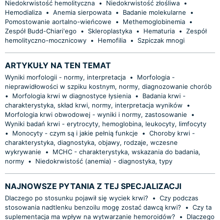
Niedokrwistość hemolityczna
•
Niedokrwistość złośliwa
•
Hemodializa
•
Anemia sierpowata
•
Badanie molekularne
•
Pomostowanie aortalno-wieńcowe
•
Methemoglobinemia
•
Zespół Budd-Chiari'ego
•
Skleroplastyka
•
Hematuria
•
Zespół
hemolityczno-mocznicowy
•
Hemofilia
•
Szpiczak mnogi
ARTYKUŁY NA TEN TEMAT
Wyniki morfologii - normy, interpretacja
•
Morfologia -
nieprawidłowości w szpiku kostnym, normy, diagnozowanie chorób
•
Morfologia krwi w diagnostyce łysienia
•
Badania krwi -
charakterystyka, skład krwi, normy, interpretacja wyników
•
Morfologia krwi obwodowej - wyniki i normy, zastosowanie
•
Wyniki badań krwi - erytrocyty, hemoglobina, leukocyty, limfocyty
•
Monocyty - czym są i jakie pełnią funkcje
•
Choroby krwi -
charakterystyka, diagnostyka, objawy, rodzaje, wczesne
wykrywanie
•
MCHC - charakterystyka, wskazania do badania,
normy
•
Niedokrwistość (anemia) - diagnostyka, typy
NAJNOWSZE PYTANIA Z TEJ SPECJALIZACJI
Dlaczego po stosunku pojawił się wyciek krwi?
•
Czy podczas
stosowania nadtlenku benzoilu mogę zostać dawcą krwi?
•
Czy ta
suplementacja ma wpływ na wytwarzanie hemoroidów?
•
Dlaczego