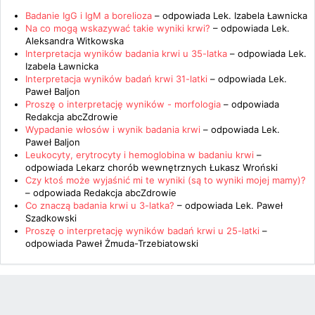
Badanie IgG i IgM a borelioza
– odpowiada
Lek. Izabela Ławnicka
Na co mogą wskazywać takie wyniki krwi?
– odpowiada
Lek.
Aleksandra Witkowska
Interpretacja wyników badania krwi u 35-latka
– odpowiada
Lek.
Izabela Ławnicka
Interpretacja wyników badań krwi 31-latki
– odpowiada
Lek.
Paweł Baljon
Proszę o interpretację wyników - morfologia
– odpowiada
Redakcja abcZdrowie
Wypadanie włosów i wynik badania krwi
– odpowiada
Lek.
Paweł Baljon
Leukocyty, erytrocyty i hemoglobina w badaniu krwi
–
odpowiada
Lekarz chorób wewnętrznych Łukasz Wroński
Czy ktoś może wyjaśnić mi te wyniki (są to wyniki mojej mamy)?
– odpowiada
Redakcja abcZdrowie
Co znaczą badania krwi u 3-latka?
– odpowiada
Lek. Paweł
Szadkowski
Proszę o interpretację wyników badań krwi u 25-latki
–
odpowiada
Paweł Żmuda-Trzebiatowski