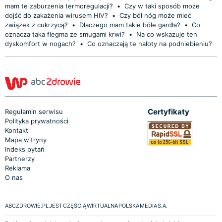
mam te zaburzenia termoregulacji?
•
Czy w taki sposób może
dojść do zakażenia wirusem HIV?
•
Czy ból nóg może mieć
związek z cukrzycą?
•
Dlaczego mam takie bóle gardła?
•
Co
oznacza taka flegma ze smugami krwi?
•
Na co wskazuje ten
dyskomfort w nogach?
•
Co oznaczają te naloty na podniebieniu?
Certyfikaty
Regulamin serwisu
Polityka prywatności
Kontakt
Mapa witryny
Indeks pytań
Partnerzy
Reklama
O nas
ABCZDROWIE.PL JEST CZĘŚCIĄ WIRTUALNA POLSKA MEDIA S.A.