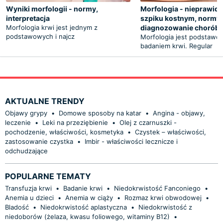
Wyniki morfologii - normy,
Morfologia - nieprawid
interpretacja
szpiku kostnym, normy,
Morfologia krwi jest jednym z
diagnozowanie chorób
podstawowych i najcz
Morfologia jest podstaw
badaniem krwi. Regular
AKTUALNE TRENDY
Objawy grypy
•
Domowe sposoby na katar
•
Angina - objawy,
leczenie
•
Leki na przeziębienie
•
Olej z czarnuszki -
pochodzenie, właściwości, kosmetyka
•
Czystek – właściwości,
zastosowanie czystka
•
Imbir - właściwości lecznicze i
odchudzające
POPULARNE TEMATY
Transfuzja krwi
•
Badanie krwi
•
Niedokrwistość Fanconiego
•
Anemia u dzieci
•
Anemia w ciąży
•
Rozmaz krwi obwodowej
•
Bladość
•
Niedokrwistość aplastyczna
•
Niedokrwistość z
niedoborów (żelaza, kwasu foliowego, witaminy B12)
•