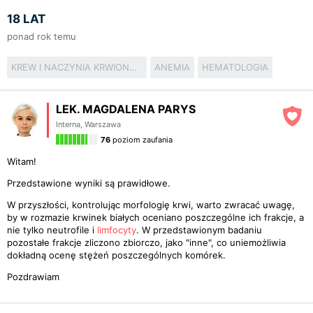
18 LAT
ponad rok temu
KREW I NACZYNIA KRWIONOŚNE
ANEMIA
HEMATOLOGIA
LEK. MAGDALENA PARYS
Interna
,
Warszawa
76
poziom zaufania
Witam!
Przedstawione wyniki są prawidłowe.
W przyszłości, kontrolując morfologię krwi, warto zwracać uwagę,
by w rozmazie krwinek białych oceniano poszczególne ich frakcje, a
nie tylko neutrofile i
limfocyty
. W przedstawionym badaniu
pozostałe frakcje zliczono zbiorczo, jako "inne", co uniemożliwia
dokładną ocenę stężeń poszczególnych komórek.
Pozdrawiam