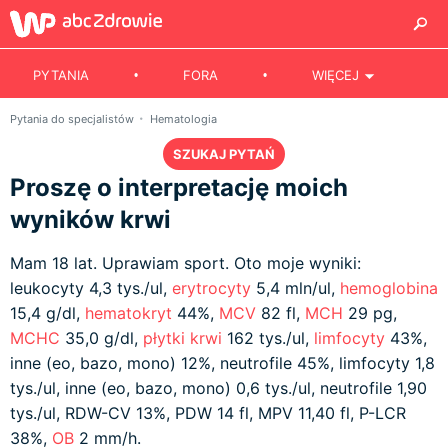
PYTANIA
FORA
WIĘCEJ
Pytania do specjalistów
Hematologia
SZUKAJ PYTAŃ
Proszę o interpretację moich
wyników krwi
Mam 18 lat. Uprawiam sport. Oto moje wyniki:
leukocyty 4,3 tys./ul,
erytrocyty
5,4 mln/ul,
hemoglobina
15,4 g/dl,
hematokryt
44%,
MCV
82 fl,
MCH
29 pg,
MCHC
35,0 g/dl,
płytki krwi
162 tys./ul,
limfocyty
43%,
inne (eo, bazo, mono) 12%, neutrofile 45%, limfocyty 1,8
tys./ul, inne (eo, bazo, mono) 0,6 tys./ul, neutrofile 1,90
tys./ul, RDW-CV 13%, PDW 14 fl, MPV 11,40 fl, P-LCR
38%,
OB
2 mm/h.