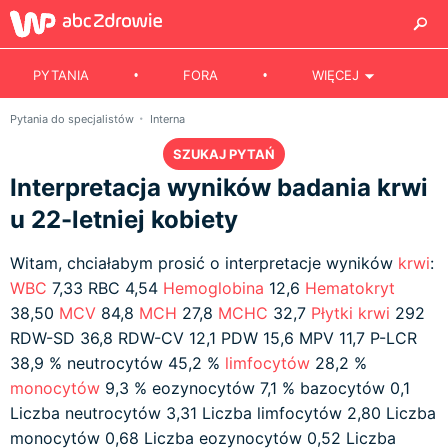
PYTANIA
FORA
WIĘCEJ
Pytania do specjalistów
Interna
SZUKAJ PYTAŃ
Interpretacja wyników badania krwi
u 22-letniej kobiety
Witam, chciałabym prosić o interpretacje wyników
krwi
:
WBC
7,33 RBC 4,54
Hemoglobina
12,6
Hematokryt
38,50
MCV
84,8
MCH
27,8
MCHC
32,7
Płytki krwi
292
RDW-SD 36,8 RDW-CV 12,1 PDW 15,6 MPV 11,7 P-LCR
38,9 % neutrocytów 45,2 %
limfocytów
28,2 %
monocytów
9,3 % eozynocytów 7,1 % bazocytów 0,1
Liczba neutrocytów 3,31 Liczba limfocytów 2,80 Liczba
monocytów 0,68 Liczba eozynocytów 0,52 Liczba