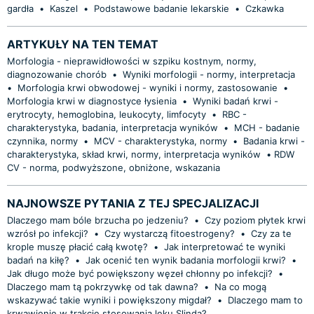
gardła
•
Kaszel
•
Podstawowe badanie lekarskie
•
Czkawka
ARTYKUŁY NA TEN TEMAT
Morfologia - nieprawidłowości w szpiku kostnym, normy,
diagnozowanie chorób
•
Wyniki morfologii - normy, interpretacja
•
Morfologia krwi obwodowej - wyniki i normy, zastosowanie
•
Morfologia krwi w diagnostyce łysienia
•
Wyniki badań krwi -
erytrocyty, hemoglobina, leukocyty, limfocyty
•
RBC -
charakterystyka, badania, interpretacja wyników
•
MCH - badanie
czynnika, normy
•
MCV - charakterystyka, normy
•
Badania krwi -
charakterystyka, skład krwi, normy, interpretacja wyników
•
​RDW
CV - norma, podwyższone, obniżone, wskazania
NAJNOWSZE PYTANIA Z TEJ SPECJALIZACJI
Dlaczego mam bóle brzucha po jedzeniu?
•
Czy poziom płytek krwi
wzrósł po infekcji?
•
Czy wystarczą fitoestrogeny?
•
Czy za te
krople muszę płacić całą kwotę?
•
Jak interpretować te wyniki
badań na kiłę?
•
Jak ocenić ten wynik badania morfologii krwi?
•
Jak długo może być powiększony węzeł chłonny po infekcji?
•
Dlaczego mam tą pokrzywkę od tak dawna?
•
Na co mogą
wskazywać takie wyniki i powiększony migdał?
•
Dlaczego mam to
krwawienie w trakcie stosowania leku Slinda?