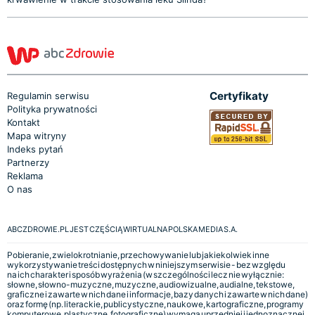
Certyfikaty
Regulamin serwisu
Polityka prywatności
Kontakt
Mapa witryny
Indeks pytań
Partnerzy
Reklama
O nas
ABCZDROWIE.PL JEST CZĘŚCIĄ WIRTUALNA POLSKA MEDIA S.A.
Pobieranie, zwielokrotnianie, przechowywanie lub jakiekolwiek inne
wykorzystywanie treści dostępnych w niniejszym serwisie - bez względu
na ich charakter i sposób wyrażenia (w szczególności lecz nie wyłącznie:
słowne, słowno-muzyczne, muzyczne, audiowizualne, audialne, tekstowe,
graficzne i zawarte w nich dane i informacje, bazy danych i zawarte w nich dane)
oraz formę (np. literackie, publicystyczne, naukowe, kartograficzne, programy
komputerowe, plastyczne, fotograficzne) wymaga uprzedniej i jednoznacznej