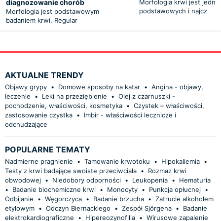
diagnozowanie chorób
Morfologia krwi jest jedny
podstawowych i najcz
Morfologia jest podstawowym
badaniem krwi. Regular
AKTUALNE TRENDY
Objawy grypy
•
Domowe sposoby na katar
•
Angina - objawy,
leczenie
•
Leki na przeziębienie
•
Olej z czarnuszki -
pochodzenie, właściwości, kosmetyka
•
Czystek – właściwości,
zastosowanie czystka
•
Imbir - właściwości lecznicze i
odchudzające
POPULARNE TEMATY
Nadmierne pragnienie
•
Tamowanie krwotoku
•
Hipokaliemia
•
Testy z krwi badające swoiste przeciwciała
•
Rozmaz krwi
obwodowej
•
Niedobory odporności
•
Leukopenia
•
Hematuria
•
Badanie biochemiczne krwi
•
Monocyty
•
Punkcja opłucnej
•
Odbijanie
•
Węgorczyca
•
Badanie brzucha
•
Zatrucie alkoholem
etylowym
•
Odczyn Biernackiego
•
Zespół Sjörgena
•
Badanie
elektrokardiograficzne
•
Hipereozynofilia
•
Wirusowe zapalenie