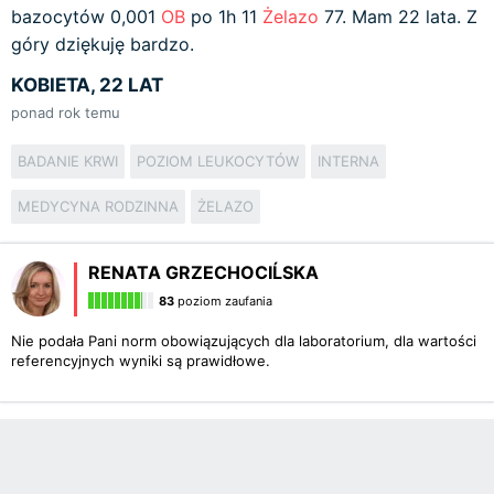
bazocytów 0,001
OB
po 1h 11
Żelazo
77. Mam 22 lata. Z
góry dziękuję bardzo.
KOBIETA, 22 LAT
ponad rok temu
BADANIE KRWI
POZIOM LEUKOCYTÓW
INTERNA
MEDYCYNA RODZINNA
ŻELAZO
RENATA GRZECHOCIĹSKA
83
poziom zaufania
Nie podała Pani norm obowiązujących dla laboratorium, dla wartości
referencyjnych wyniki są prawidłowe.