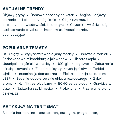
AKTUALNE TRENDY
Objawy grypy
•
Domowe sposoby na katar
•
Angina - objawy,
leczenie
•
Leki na przeziębienie
•
Olej z czarnuszki -
pochodzenie, właściwości, kosmetyka
•
Czystek – właściwości,
zastosowanie czystka
•
Imbir - właściwości lecznicze i
odchudzające
POPULARNE TEMATY
USG ciąży
•
Wyłyżeczkowanie jamy macicy
•
Usuwanie torbieli
•
Endoskopowa mikrochirurgia jajowodów
•
Histeroskopia
•
Usunięcie mięśniaków macicy
•
USG ginekologiczne
•
Zaburzenia
miesiączkowania
•
Zespół policystycznych jajników
•
Torbiel
jajnika
•
Inseminacja domaciczna
•
Elektroresekcja sposobem
LEEP
•
Badanie dopplerowskie układu rozrodczego
•
Żylaki
sromu
•
Konflikt serologiczny
•
ECHO serca płodu
•
Grzybica w
ciąży
•
Nadżerka szyjki macicy
•
Prolaktyna
•
Przerwanie błony
dziewiczej
ARTYKUŁY NA TEN TEMAT
Badania hormonalne - testosteron, estrogen, progesteron,