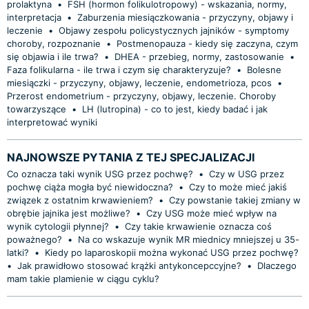
prolaktyna
•
FSH (hormon folikulotropowy) - wskazania, normy,
interpretacja
•
Zaburzenia miesiączkowania - przyczyny, objawy i
leczenie
•
Objawy zespołu policystycznych jajników - symptomy
choroby, rozpoznanie
•
Postmenopauza - kiedy się zaczyna, czym
się objawia i ile trwa?
•
DHEA - przebieg, normy, zastosowanie
•
Faza folikularna - ile trwa i czym się charakteryzuje?
•
Bolesne
miesiączki - przyczyny, objawy, leczenie, endometrioza, pcos
•
Przerost endometrium - przyczyny, objawy, leczenie. Choroby
towarzyszące
•
LH (lutropina) - co to jest, kiedy badać i jak
interpretować wyniki
NAJNOWSZE PYTANIA Z TEJ SPECJALIZACJI
Co oznacza taki wynik USG przez pochwę?
•
Czy w USG przez
pochwę ciąża mogła być niewidoczna?
•
Czy to może mieć jakiś
związek z ostatnim krwawieniem?
•
Czy powstanie takiej zmiany w
obrębie jajnika jest możliwe?
•
Czy USG może mieć wpływ na
wynik cytologii płynnej?
•
Czy takie krwawienie oznacza coś
poważnego?
•
Na co wskazuje wynik MR miednicy mniejszej u 35-
latki?
•
Kiedy po laparoskopii można wykonać USG przez pochwę?
•
Jak prawidłowo stosować krążki antykoncepccyjne?
•
Dlaczego
mam takie plamienie w ciągu cyklu?