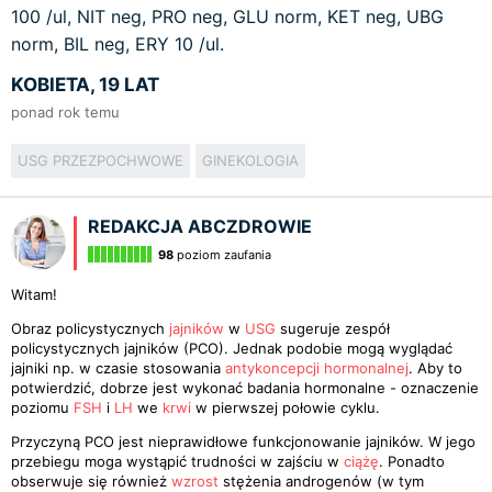
100 /ul, NIT neg, PRO neg, GLU norm, KET neg, UBG
norm, BIL neg, ERY 10 /ul.
KOBIETA, 19 LAT
ponad rok temu
USG PRZEZPOCHWOWE
GINEKOLOGIA
REDAKCJA ABCZDROWIE
98
poziom zaufania
Witam!
Obraz policystycznych
jajników
w
USG
sugeruje zespół
policystycznych jajników (PCO). Jednak podobie mogą wyglądać
jajniki np. w czasie stosowania
antykoncepcji hormonalnej
. Aby to
potwierdzić, dobrze jest wykonać badania hormonalne - oznaczenie
poziomu
FSH
i
LH
we
krwi
w pierwszej połowie cyklu.
Przyczyną PCO jest nieprawidłowe funkcjonowanie jajników. W jego
przebiegu moga wystąpić trudności w zajściu w
ciążę
. Ponadto
obserwuje się również
wzrost
stężenia androgenów (w tym