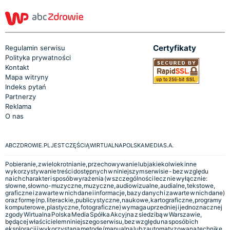
Certyfikaty
Regulamin serwisu
Polityka prywatności
Kontakt
Mapa witryny
Indeks pytań
Partnerzy
Reklama
O nas
ABCZDROWIE.PL JEST CZĘŚCIĄ WIRTUALNA POLSKA MEDIA S.A.
Pobieranie, zwielokrotnianie, przechowywanie lub jakiekolwiek inne
wykorzystywanie treści dostępnych w niniejszym serwisie - bez względu
na ich charakter i sposób wyrażenia (w szczególności lecz nie wyłącznie:
słowne, słowno-muzyczne, muzyczne, audiowizualne, audialne, tekstowe,
graficzne i zawarte w nich dane i informacje, bazy danych i zawarte w nich dane)
oraz formę (np. literackie, publicystyczne, naukowe, kartograficzne, programy
komputerowe, plastyczne, fotograficzne) wymaga uprzedniej i jednoznacznej
zgody Wirtualna Polska Media Spółka Akcyjna z siedzibą w Warszawie,
będącej właścicielem niniejszego serwisu, bez względu na sposób ich
eksploracji i wykorzystaną metodę (manualną lub zautomatyzowaną technikę,