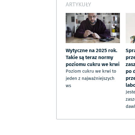
ARTYKUŁY
Wytyczne na 2025 rok.
Spr
Takie są teraz normy
prz
poziomu cukru we krwi
zas
po 
Poziom cukru we krwi to
prz
jeden z najważniejszych
lab
ws
Jes
zas
daw