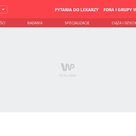
PYTANIA DO LEKARZY
FORA I GRUPY 
J
ŚCI
BADANIA
SPECJALIZACJE
CIĄŻA I DZIEC