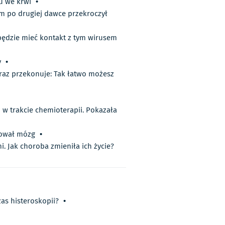
u we krwi
•
m po drugiej dawce przekroczył
 będzie mieć kontakt z tym wirusem
y
•
raz przekonuje: Tak łatwo możesz
 w trakcie chemioterapii. Pokazała
kował mózg
•
i. Jak choroba zmieniła ich życie?
as histeroskopii?
•