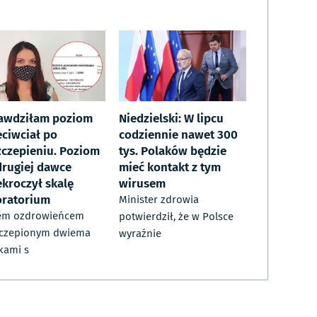
awdziłam poziom
Niedzielski: W lipcu
eciwciał po
codziennie nawet 300
zczepieniu. Poziom
tys. Polaków będzie
drugiej dawce
mieć kontakt z tym
ekroczył skalę
wirusem
oratorium
Minister zdrowia
tem ozdrowieńcem
potwierdził, że w Polsce
zczepionym dwiema
wyraźnie
kami s