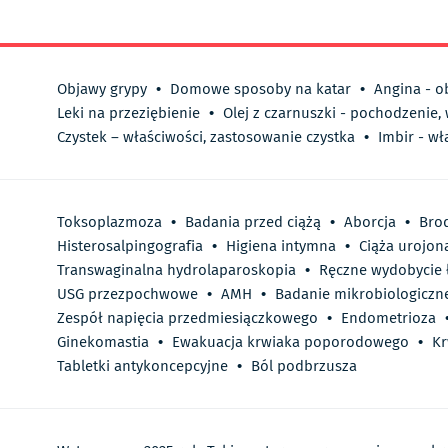
Objawy grypy
•
Domowe sposoby na katar
•
Angina - o
Leki na przeziębienie
•
Olej z czarnuszki - pochodzenie,
Czystek – właściwości, zastosowanie czystka
•
Imbir - wł
Toksoplazmoza
•
Badania przed ciążą
•
Aborcja
•
Bro
Histerosalpingografia
•
Higiena intymna
•
Ciąża urojon
Transwaginalna hydrolaparoskopia
•
Ręczne wydobycie 
USG przezpochwowe
•
AMH
•
Badanie mikrobiologiczn
Zespół napięcia przedmiesiączkowego
•
Endometrioza
Ginekomastia
•
Ewakuacja krwiaka poporodowego
•
K
Tabletki antykoncepcyjne
•
Ból podbrzusza