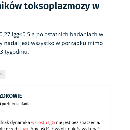
ników toksoplazmozy w
0,27 igg<0,5 a po ostatnich badaniach w
czy nadal jest wszystko w porządku mimo
3 tygodniu.
GM
CZDROWIE
8
poziom zaufania
ednak dynamika
wzrostu
IgG
nie jest bez znaczenia.
nie przed
ciążą
. Aby uściślić wynik należy wykonać