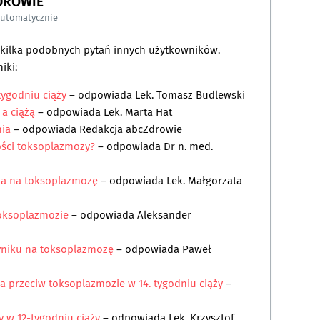
DROWIE
automatycznie
a kilka podobnych pytań innych użytkowników.
iki:
tygodniu ciąży
– odpowiada
Lek. Tomasz Budlewski
a ciążą
– odpowiada
Lek. Marta Hat
nia
– odpowiada
Redakcja abcZdrowie
ości toksoplazmozy?
– odpowiada
Dr n. med.
ia na toksoplazmozę
– odpowiada
Lek. Małgorzata
toksoplazmozie
– odpowiada
Aleksander
yniku na toksoplazmozę
– odpowiada
Paweł
a przeciw toksoplazmozie w 14. tygodniu ciąży
–
 w 12-tygodniu ciąży
– odpowiada
Lek. Krzysztof