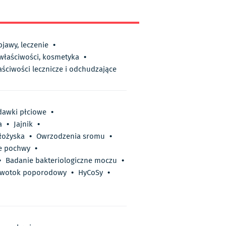
bjawy, leczenie
•
 właściwości, kosmetyka
•
aściwości lecznicze i odchudzające
dawki płciowe
•
a
•
Jajnik
•
łożyska
•
Owrzodzenia sromu
•
e pochwy
•
•
Badanie bakteriologiczne moczu
•
rwotok poporodowy
•
HyCoSy
•