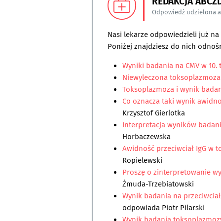
REDAKCJA ABCZ
Odpowiedź udzielona 
Nasi lekarze odpowiedzieli już n
Poniżej znajdziesz do nich odnośn
Wyniki badania na CMV w 10. 
Niewyleczona toksoplazmoza 
Toksoplazmoza i wynik bada
Co oznacza taki wynik awidn
Krzysztof Gierlotka
Interpretacja wyników badan
Horbaczewska
Awidność przeciwciał IgG w 
Ropielewski
Proszę o zinterpretowanie w
Żmuda-Trzebiatowski
Wynik badania na przeciwciał
odpowiada
Piotr Pilarski
Wynik badania toksoplazmozy