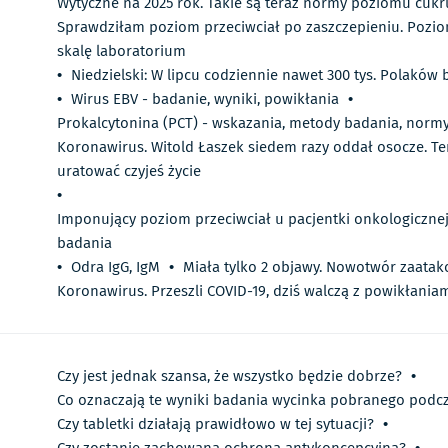
Wytyczne na 2025 rok. Takie są teraz normy poziomu cukr
Sprawdziłam poziom przeciwciał po zaszczepieniu. Pozio
skalę laboratorium
•
Niedzielski: W lipcu codziennie nawet 300 tys. Polaków
•
Wirus EBV - badanie, wyniki, powikłania
•
Prokalcytonina (PCT) - wskazania, metody badania, norm
Koronawirus. Witold Łaszek siedem razy oddał osocze. Te
uratować czyjeś życie
•
Imponujący poziom przeciwciał u pacjentki onkologicznej
badania
•
Odra IgG, IgM
•
Miała tylko 2 objawy. Nowotwór zaata
Koronawirus. Przeszli COVID-19, dziś walczą z powikłaniam
Czy jest jednak szansa, że wszystko będzie dobrze?
•
Co oznaczają te wyniki badania wycinka pobranego podcz
Czy tabletki działają prawidłowo w tej sytuacji?
•