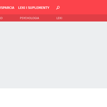
WSPARCIA
LEKI I SUPLEMENTY
KO
PSYCHOLOGIA
LEKI