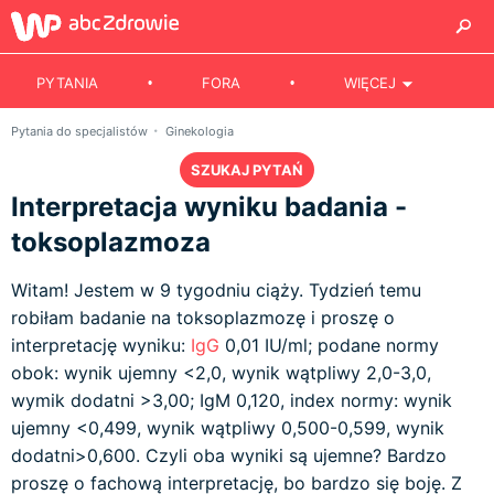
PYTANIA
FORA
WIĘCEJ
Pytania do specjalistów
Ginekologia
SZUKAJ PYTAŃ
Interpretacja wyniku badania -
toksoplazmoza
Witam! Jestem w 9 tygodniu ciąży. Tydzień temu
robiłam badanie na toksoplazmozę i proszę o
interpretację wyniku:
IgG
0,01 IU/ml; podane normy
obok: wynik ujemny <2,0, wynik wątpliwy 2,0-3,0,
wymik dodatni >3,00; IgM 0,120, index normy: wynik
ujemny <0,499, wynik wątpliwy 0,500-0,599, wynik
dodatni>0,600. Czyli oba wyniki są ujemne? Bardzo
proszę o fachową interpretację, bo bardzo się boję. Z