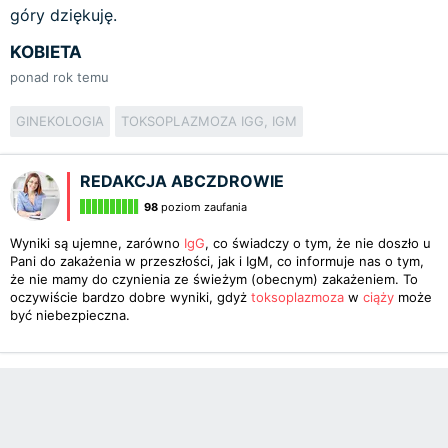
góry dziękuję.
KOBIETA
ponad rok temu
GINEKOLOGIA
TOKSOPLAZMOZA IGG, IGM
REDAKCJA ABCZDROWIE
98
poziom zaufania
Wyniki są ujemne, zarówno
IgG
, co świadczy o tym, że nie doszło u
Pani do zakażenia w przeszłości, jak i IgM, co informuje nas o tym,
że nie mamy do czynienia ze świeżym (obecnym) zakażeniem. To
oczywiście bardzo dobre wyniki, gdyż
toksoplazmoza
w
ciąży
może
być niebezpieczna.