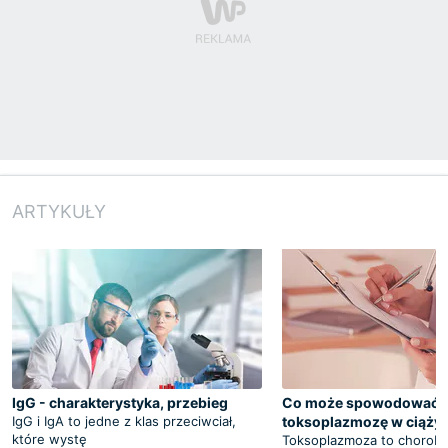
ARTYKUŁY
IgG - charakterystyka, przebieg
Co może spowodować
IgG i IgA to jedne z klas przeciwciał,
toksoplazmozę w ciąży
które wystę
Toksoplazmoza to chorob