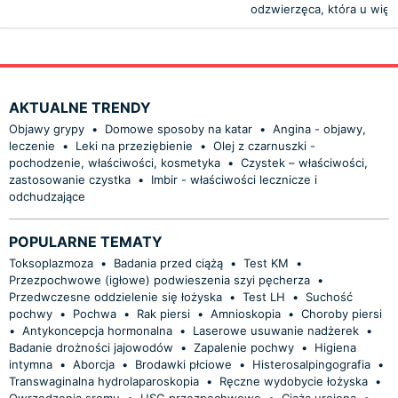
odzwierzęca, która u więk
AKTUALNE TRENDY
Objawy grypy
•
Domowe sposoby na katar
•
Angina - objawy,
leczenie
•
Leki na przeziębienie
•
Olej z czarnuszki -
pochodzenie, właściwości, kosmetyka
•
Czystek – właściwości,
zastosowanie czystka
•
Imbir - właściwości lecznicze i
odchudzające
POPULARNE TEMATY
Toksoplazmoza
•
Badania przed ciążą
•
Test KM
•
Przezpochwowe (igłowe) podwieszenia szyi pęcherza
•
Przedwczesne oddzielenie się łożyska
•
Test LH
•
Suchość
pochwy
•
Pochwa
•
Rak piersi
•
Amnioskopia
•
Choroby piersi
•
Antykoncepcja hormonalna
•
Laserowe usuwanie nadżerek
•
Badanie drożności jajowodów
•
Zapalenie pochwy
•
Higiena
intymna
•
Aborcja
•
Brodawki płciowe
•
Histerosalpingografia
•
Transwaginalna hydrolaparoskopia
•
Ręczne wydobycie łożyska
•
Owrzodzenia sromu
•
USG przezpochwowe
•
Ciąża urojona
•