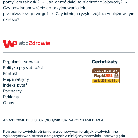
pomyliłam tabletki?
•
Jak leczyć dalej te niedrożne jajowody?
•
Czy powinnam wrócić do przyjmowania leku
przeciwzakrzepowego?
•
Czy istnieje ryzyko zajścia w ciążę w tym
okresie?
Certyfikaty
Regulamin serwisu
Polityka prywatności
Kontakt
Mapa witryny
Indeks pytań
Partnerzy
Reklama
O nas
ABCZDROWIE.PL JEST CZĘŚCIĄ WIRTUALNA POLSKA MEDIA S.A.
Pobieranie, zwielokrotnianie, przechowywanie lub jakiekolwiek inne
wykorzystywanie treści dostępnych w niniejszym serwisie - bez względu