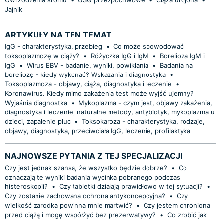
Jajnik
ARTYKUŁY NA TEN TEMAT
IgG - charakterystyka, przebieg
•
Co może spowodować
toksoplazmozę w ciąży?
•
Różyczka IgG i IgM
•
Borelioza IgM i
IgG
•
Wirus EBV - badanie, wyniki, powikłania
•
Badania na
boreliozę - kiedy wykonać? Wskazania i diagnostyka
•
Toksoplazmoza - objawy, ciąża, diagnostyka i leczenie
•
Koronawirus. Kiedy mimo zakażenia test może wyjść ujemny?
Wyjaśnia diagnostka
•
Mykoplazma - czym jest, objawy zakażenia,
diagnostyka i leczenie, naturalne metody, antybiotyk, mykoplazma u
dzieci, zapalenie płuc
•
Toksokaroza - charakterystyka, rodzaje,
objawy, diagnostyka, przeciwciała IgG, leczenie, profilaktyka
NAJNOWSZE PYTANIA Z TEJ SPECJALIZACJI
Czy jest jednak szansa, że wszystko będzie dobrze?
•
Co
oznaczają te wyniki badania wycinka pobranego podczas
histeroskopii?
•
Czy tabletki działają prawidłowo w tej sytuacji?
•
Czy zostanie zachowana ochrona antykoncepcyjna?
•
Czy
wielkość zarodka powinna mnie martwić?
•
Czy jestem chroniona
przed ciążą i mogę współżyć bez prezerwatywy?
•
Co zrobić jak