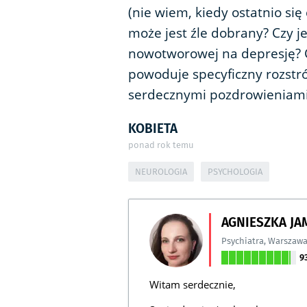
(nie wiem, kiedy ostatnio się
może jest źle dobrany? Czy j
nowotworowej na depresję? 
powoduje specyficzny rozstró
serdecznymi pozdrowieniami
KOBIETA
ponad rok temu
NEUROLOGIA
PSYCHOLOGIA
AGNIESZKA J
Psychiatra
,
Warszaw
9
Witam serdecznie,