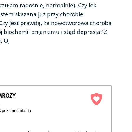
 czułam radośnie, normalnie). Czy lek
estem skazana już przy chorobie
Czy jest prawdą, że nowotworowa choroba
j biochemii organizmu i stąd depresja? Z
, OJ
AMROŻY
a
3
poziom zaufania