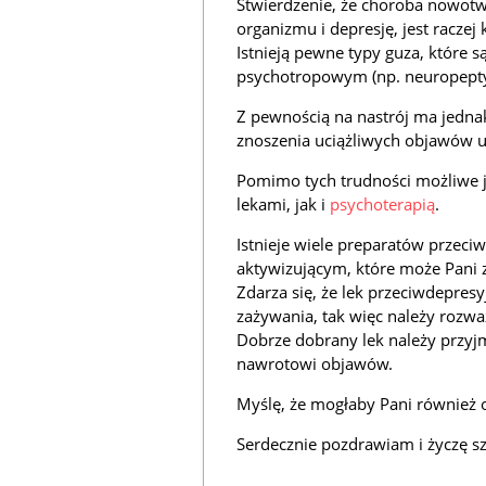
Stwierdzenie, że choroba nowotw
organizmu i depresję, jest raczej
Istnieją pewne typy guza, które s
psychotropowym (np. neuropeptyd
Z pewnością na nastrój ma jednak
znoszenia uciążliwych objawów u
Pomimo tych trudności możliwe 
lekami, jak i
psychoterapią
.
Istnieje wiele preparatów przec
aktywizującym, które może Pani 
Zdarza się, że lek przeciwdepres
zażywania, tak więc należy rozwa
Dobrze dobrany lek należy przyj
nawrotowi objawów.
Myślę, że mogłaby Pani również o
Serdecznie pozdrawiam i życzę 