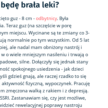
 będę brała leki?
ięto guz - 8 cm -
odbytnicy
. Była
a. Teraz guz (na szczęście w porę
ym miejscu. Wycinane są te zmiany co 3-
onują normalnie po tym wszystkim. Od 5 lat
lepiej, ale nadal mam obniżony nastrój i
w o wiele mniejszym nasileniu i trwają o
padowe, silne. Dołączyły się jednak stany
ość spokojnego usiedzenia - jak dzieci
li gdzieś gnają, ale raczej rzadko to się
aktywność fizyczną, wypoczynek. Pracuję
em zmęczona walką z rakiem i z depresją.
SSRI. Zastanawiam się, czy jest możliwe,
 widzieć rewelacyjnej poprawy nastroju