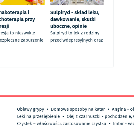
makoterapia i
Sulpiryd - skład leku,
choterapia przy
dawkowanie, skutki
resji
uboczne, opinie
esja to niezwykle
Sulpiryd to lek z rodziny
ezpieczne zaburzenie
przeciwdepresyjnych oraz
Objawy grypy
•
Domowe sposoby na katar
•
Angina - o
Leki na przeziębienie
•
Olej z czarnuszki - pochodzenie,
Czystek – właściwości, zastosowanie czystka
•
Imbir - wł