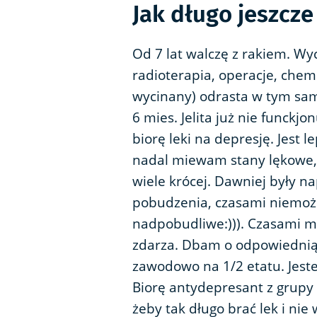
Jak długo jeszcze
Od 7 lat walczę z rakiem. Wyc
radioterapia, operacje, chemi
wycinany) odrasta w tym sam
6 mies. Jelita już nie funckj
biorę leki na depresję. Jest 
nadal miewam stany lękowe, 
wiele krócej. Dawniej były na
pobudzenia, czasami niemożn
nadpobudliwe:))). Czasami myś
zdarza. Dbam o odpowiednią 
zawodowo na 1/2 etatu. Jest
Biorę antydepresant z grupy 
żeby tak długo brać lek i nie