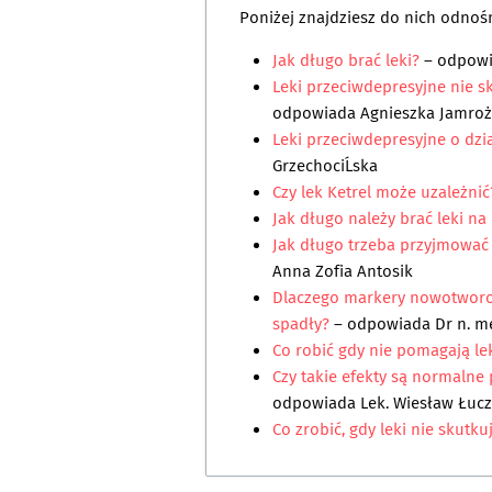
Poniżej znajdziesz do nich odnośn
Jak długo brać leki?
– odpow
Leki przeciwdepresyjne nie sk
odpowiada
Agnieszka Jamroż
Leki przeciwdepresyjne o dzi
GrzechociĹska
Czy lek Ketrel może uzależnić
Jak długo należy brać leki na
Jak długo trzeba przyjmować l
Anna Zofia Antosik
Dlaczego markery nowotworowe
spadły?
– odpowiada
Dr n. m
Co robić gdy nie pomagają le
Czy takie efekty są normalne
odpowiada
Lek. Wiesław Łuc
Co zrobić, gdy leki nie skutku