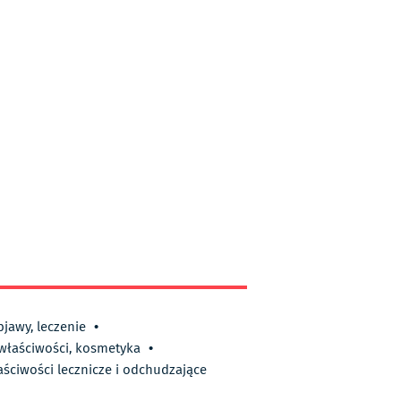
bjawy, leczenie
•
 właściwości, kosmetyka
•
aściwości lecznicze i odchudzające