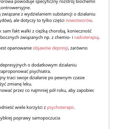
orowa powoduje specyficzny rozstrój biochemii
 kontrowersyjne.
ą związane z wydzielaniem substancji o działaniu
ów), ale dotyczy to tylko części
nowotworów
.
 sam fakt walki z ciężką chorobą, konieczność
bocznych związanych np. z chemio- i
radioterapią
.
jest opanowanie
objawów depresji
, zarówno
iwdepresyjnych o dodatkowym działaniu
zaproponować psychiatra.
yjny traci swoje działanie po pewnym czasie
żyć zmianę leku.
mować przez co najmniej pół roku, aby zapobiec
dnieść wiele korzyści z
psychoterapii
.
szybkiej poprawy samopoczucia