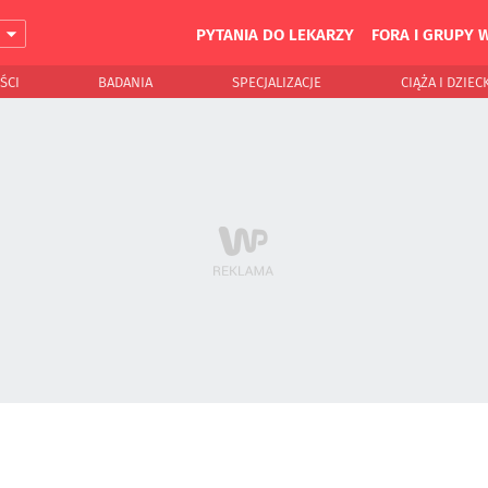
PYTANIA DO LEKARZY
FORA I GRUPY 
J
ŚCI
BADANIA
SPECJALIZACJE
CIĄŻA I DZIEC