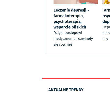
Leczenie depresji -
Far
farmakoterapia,
psy
psychoterapia,
dep
wsparcie bliskich
Depr
Dzięki postępowi
nieb
medycznemu rozwinęły
psy
się również
AKTUALNE TRENDY