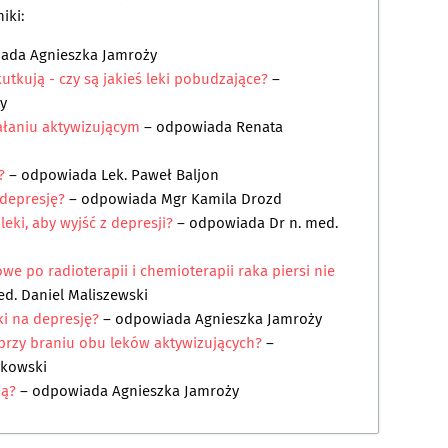
iki:
iada
Agnieszka Jamroży
utkują - czy są jakieś leki pobudzające?
–
y
ałaniu aktywizującym
– odpowiada
Renata
?
– odpowiada
Lek. Paweł Baljon
 depresję?
– odpowiada
Mgr Kamila Drozd
eki, aby wyjść z depresji?
– odpowiada
Dr n. med.
 po radioterapii i chemioterapii raka piersi nie
ed. Daniel Maliszewski
ki na depresję?
– odpowiada
Agnieszka Jamroży
 przy braniu obu leków aktywizujących?
–
zkowski
ją?
– odpowiada
Agnieszka Jamroży