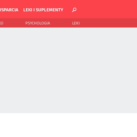
WSPARCIA
LEKI I SUPLEMENTY
KO
PSYCHOLOGIA
LEKI