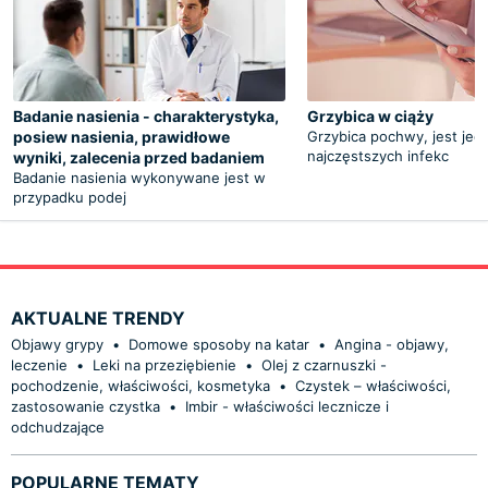
Badanie nasienia - charakterystyka,
Grzybica w ciąży
posiew nasienia, prawidłowe
Grzybica pochwy, jest jed
najczęstszych infekc
wyniki, zalecenia przed badaniem
Badanie nasienia wykonywane jest w
przypadku podej
AKTUALNE TRENDY
Objawy grypy
•
Domowe sposoby na katar
•
Angina - objawy,
leczenie
•
Leki na przeziębienie
•
Olej z czarnuszki -
pochodzenie, właściwości, kosmetyka
•
Czystek – właściwości,
zastosowanie czystka
•
Imbir - właściwości lecznicze i
odchudzające
POPULARNE TEMATY