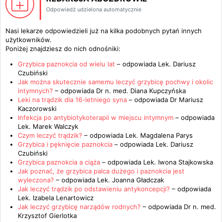
Odpowiedź udzielona automatycznie
Nasi lekarze odpowiedzieli już na kilka podobnych pytań innych
użytkowników.
Poniżej znajdziesz do nich odnośniki:
Grzybica paznokcia od wielu lat
– odpowiada
Lek. Dariusz
Czubiński
Jak można skutecznie samemu leczyć grzybicę pochwy i okolic
intymnych?
– odpowiada
Dr n. med. Diana Kupczyńska
Leki na trądzik dla 16-letniego syna
– odpowiada
Dr Mariusz
Kaczorowski
Infekcja po antybiotykoterapii w miejscu intymnym
– odpowiada
Lek. Marek Walczyk
Czym leczyć trądzik?
– odpowiada
Lek. Magdalena Parys
Grzybica i pęknięcie paznokcia
– odpowiada
Lek. Dariusz
Czubiński
Grzybica paznokcia a ciąża
– odpowiada
Lek. Iwona Stajkowska
Jak poznać, że grzybica palca dużego i paznokcia jest
wyleczona?
– odpowiada
Lek. Joanna Gładczak
Jak leczyć trądzik po odstawieniu antykoncepcji?
– odpowiada
Lek. Izabela Lenartowicz
Jak leczyć grzybicę narządów rodnych?
– odpowiada
Dr n. med.
Krzysztof Gierlotka