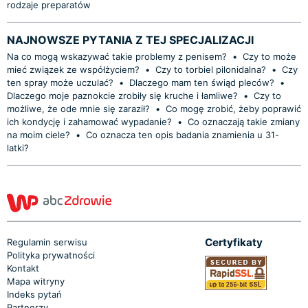
rodzaje preparatów
NAJNOWSZE PYTANIA Z TEJ SPECJALIZACJI
Na co mogą wskazywać takie problemy z penisem?
•
Czy to może
mieć związek ze współżyciem?
•
Czy to torbiel pilonidalna?
•
Czy
ten spray może uczulać?
•
Dlaczego mam ten świąd pleców?
•
Dlaczego moje paznokcie zrobiły się kruche i łamliwe?
•
Czy to
możliwe, że ode mnie się zaraził?
•
Co mogę zrobić, żeby poprawić
ich kondycję i zahamować wypadanie?
•
Co oznaczają takie zmiany
na moim ciele?
•
Co oznacza ten opis badania znamienia u 31-
latki?
Certyfikaty
Regulamin serwisu
Polityka prywatności
Kontakt
Mapa witryny
Indeks pytań
Partnerzy