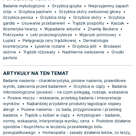
Badanie mykologiczne
•
Grzybica języka
•
Nieprzyjemny zapach
stóp
•
Grzybica pachwin
•
Grzybica skóry owłosionej głowy
•
Grzybica penisa
•
Grzybica stóp
•
Grzybice skóry
•
Grzybica
gardła
•
Usuwanie przebarwień
•
Trądzik pospolity
•
Kaszak
•
Kosmetyka twarzy
•
Wypadanie włosów
•
Znamię Beckera
•
Pokrzywka
•
Leki przeciwgrzybicze
•
Wyprysk potnicowy
•
Łupież
•
Pielęgnacja cery trądzikowej
•
Dermatologia
kosmetyczna
•
Łysienie rozlane
•
Grzybica jelit
•
Brodawki
skórne
•
Trądzik różowaty
•
Nadmierne owłosienie
•
Grudki
perliste
ARTYKUŁY NA TEN TEMAT
Badanie nasienia - charakterystyka, posiew nasienia, prawidłowe
wyniki, zalecenia przed badaniem
•
Grzybica w ciąży
•
Badania
mikrobiologiczne (posiew) - na czym polegają, rodzaje, wskazania
•
Posiew moczu - wskazania, przebieg badania i interpretacja
wyników
•
Najbardziej przydatne produkty łagodzące objawy
alergii
•
Posiew nasienia - co bada, przygotowanie i przebieg
badania
•
Trądzik u kobiet w ciąży
•
Antybiogram - badanie,
normy, wskazania, interpretacja wyniku, cena
•
Podobne działanie
opioidów i ibuprofenu w leczeniu przewlekłego bólu
powypadkowego
•
Homeopatia - zasady działania leków, co leczy,