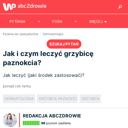
PYTANIA
FORA
WIĘCEJ
Pytania do specjalistów
Dermatologia
SZUKAJ PYTAŃ
Jak i czym leczyć grzybicę
paznokcia?
Jak leczyć (jaki środek zastosować)?
ponad rok temu
DERMATOLOGIA
GRZYBICA PAZNOKCI
GRZYBICA
REDAKCJA ABCZDROWIE
98
poziom zaufania