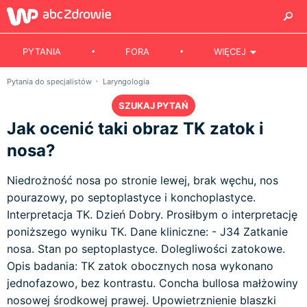
PYTANIA
FORA
WIĘCEJ
Pytania do specjalistów
Laryngologia
SZUKAJ PYTAŃ
Jak ocenić taki obraz TK zatok i
nosa?
Niedrożność nosa po stronie lewej, brak węchu, nos
pourazowy, po septoplastyce i konchoplastyce.
Interpretacja TK. Dzień Dobry. Prosiłbym o interpretację
poniższego wyniku TK. Dane kliniczne: - J34 Zatkanie
nosa. Stan po septoplastyce. Dolegliwości zatokowe.
Opis badania: TK zatok obocznych nosa wykonano
jednofazowo, bez kontrastu. Concha bullosa małżowiny
nosowej środkowej prawej. Upowietrznienie blaszki