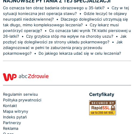
NAJNOWSZE PYTANIA Z TEJ SPECJALIZACJI
Co oznacza ten obraz badania obrazowego u 35-latki?
•
Czy w tej
sytuacji konieczna jest operacja stawu?
•
Gdzie leczyć te objawy
neuropatii niedokrwiennej?
•
Dlaczego dolegliwości utrzymują się
tak długo, mimo kompleksowego leczenia?
•
Czy lekarz musi
powtórzyć operację?
•
Co oznacza taki wynik TK klatki piersiowej u
26-latki?
•
Czy grzybica stóp ma wpływ na choroby uszu?
•
Jak
pozbyć się dolegliwości ze strony układu pokarmowego?
•
Jak
zdiagnozować w pełni te zaburzenia pracy przewodu
pokarmowego?
•
Do jakiego lekarza udać się w celu leczenia?
Certyfikaty
Regulamin serwisu
Polityka prywatności
Kontakt
Mapa witryny
Indeks pytań
Partnerzy
Reklama
O nas