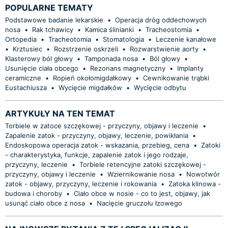
POPULARNE TEMATY
Podstawowe badanie lekarskie
•
Operacja dróg oddechowych
nosa
•
Rak tchawicy
•
Kamica ślinianki
•
Tracheostomia
•
Ortopedia
•
Tracheotomia
•
Stomatologia
•
Leczenie kanałowe
•
Krztusiec
•
Rozstrzenie oskrzeli
•
Rozwarstwienie aorty
•
Klasterowy ból głowy
•
Tamponada nosa
•
Ból głowy
•
Usunięcie ciała obcego
•
Rezonans magnetyczny
•
Implanty
ceramiczne
•
Ropień okołomigdałkowy
•
Cewnikowanie trąbki
Eustachiusza
•
Wycięcie migdałków
•
Wycięcie odbytu
ARTYKUŁY NA TEN TEMAT
Torbiele w zatoce szczękowej - przyczyny, objawy i leczenie
•
Zapalenie zatok - przyczyny, objawy, leczenie, powikłania
•
Endoskopowa operacja zatok - wskazania, przebieg, cena
•
Zatoki
- charakterystyka, funkcje, zapalenie zatok i jego rodzaje,
przyczyny, leczenie
•
Torbiele retencyjne zatoki szczękowej -
przyczyny, objawy i leczenie
•
Wziernikowanie nosa
•
Nowotwór
zatok - objawy, przyczyny, leczenie i rokowania
•
Zatoka klinowa -
budowa i choroby
•
Ciało obce w nosie - co to jest, objawy, jak
usunąć ciało obce z nosa
•
Nacięcie gruczołu łzowego