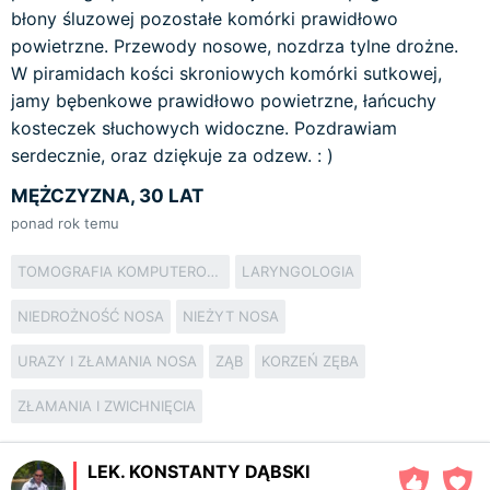
błony śluzowej pozostałe komórki prawidłowo
powietrzne. Przewody nosowe, nozdrza tylne drożne.
W piramidach kości skroniowych komórki sutkowej,
jamy bębenkowe prawidłowo powietrzne, łańcuchy
kosteczek słuchowych widoczne. Pozdrawiam
serdecznie, oraz dziękuje za odzew. : )
MĘŻCZYZNA, 30 LAT
ponad rok temu
TOMOGRAFIA KOMPUTEROWA
LARYNGOLOGIA
NIEDROŻNOŚĆ NOSA
NIEŻYT NOSA
URAZY I ZŁAMANIA NOSA
ZĄB
KORZEŃ ZĘBA
ZŁAMANIA I ZWICHNIĘCIA
LEK. KONSTANTY DĄBSKI