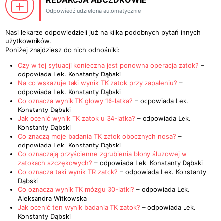
REDAKCJA ABCZDROWIE
Odpowiedź udzielona automatycznie
Nasi lekarze odpowiedzieli już na kilka podobnych pytań innych
użytkowników.
Poniżej znajdziesz do nich odnośniki:
Czy w tej sytuacji konieczna jest ponowna operacja zatok?
–
odpowiada
Lek. Konstanty Dąbski
Na co wskazuje taki wynik TK zatok przy zapaleniu?
–
odpowiada
Lek. Konstanty Dąbski
Co oznacza wynik TK głowy 16-latka?
– odpowiada
Lek.
Konstanty Dąbski
Jak ocenić wynik TK zatok u 34-latka?
– odpowiada
Lek.
Konstanty Dąbski
Co znaczą moje badania TK zatok obocznych nosa?
–
odpowiada
Lek. Konstanty Dąbski
Co oznaczają przyścienne zgrubienia błony śluzowej w
zatokach szczękowych?
– odpowiada
Lek. Konstanty Dąbski
Co oznacza taki wynik TR zatok?
– odpowiada
Lek. Konstanty
Dąbski
Co oznacza wynik TK mózgu 30-latki?
– odpowiada
Lek.
Aleksandra Witkowska
Jak ocenić ten wynik badania TK zatok?
– odpowiada
Lek.
Konstanty Dąbski