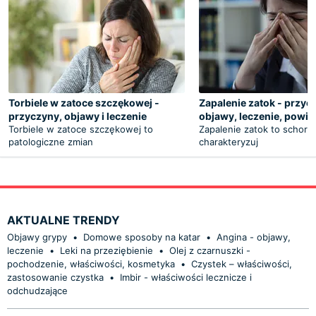
Torbiele w zatoce szczękowej -
Zapalenie zatok - przyc
przyczyny, objawy i leczenie
objawy, leczenie, powik
Torbiele w zatoce szczękowej to
Zapalenie zatok to schorze
patologiczne zmian
charakteryzuj
AKTUALNE TRENDY
Objawy grypy
•
Domowe sposoby na katar
•
Angina - objawy,
leczenie
•
Leki na przeziębienie
•
Olej z czarnuszki -
pochodzenie, właściwości, kosmetyka
•
Czystek – właściwości,
zastosowanie czystka
•
Imbir - właściwości lecznicze i
odchudzające