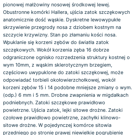
pionowej małżowiny nosowej środkowej lewej.
Obustronne komórki Hallera, ujścia zatok szczękowych
anatomicznie dość wąskie. Dyskretne lewowypukłe
skrzywienie przegrody nosa z dziobem kostnym na
szczycie krzywizny. Stan po złamaniu kości nosa.
Wpuklanie się korzeni zębów do światła zatok
szczękowych. Wokół korzenia zęba 16 dobrze
odgraniczone ognisko rozrzedzenia struktury kostnej o
wym 10mm, z wąskim sklerotycznym brzegiem,
częściowo uwypuklone do zatoki szczękowej, może
odpowiadać torbieli okołowierzchołkowej, wokół
korzeni zębów 15 i 14 podobne mniejsze zmiany o wym.
(odp.) 6 mm i 5 mm. Drobne zwapnienia w migdałkach
podniebnych. Zatoki szczękowe prawidłowo
powietrzne. Ujścia zatok, lejki sitowe drożne. Zatoki
czołowe prawidłowo powietrzne, zachyłki klinowo-
sitowe drożne. W pojedynczej komórce sitowia
przedniego po stronie prawej niewielkie pogrubienie