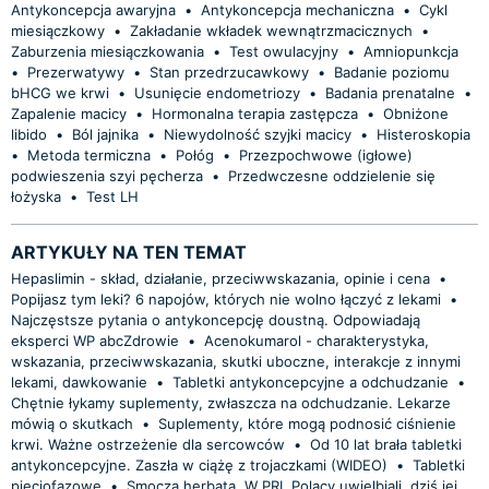
Antykoncepcja awaryjna
•
Antykoncepcja mechaniczna
•
Cykl
miesiączkowy
•
Zakładanie wkładek wewnątrzmacicznych
•
Zaburzenia miesiączkowania
•
Test owulacyjny
•
Amniopunkcja
•
Prezerwatywy
•
Stan przedrzucawkowy
•
Badanie poziomu
bHCG we krwi
•
Usunięcie endometriozy
•
Badania prenatalne
•
Zapalenie macicy
•
Hormonalna terapia zastępcza
•
Obniżone
libido
•
Ból jajnika
•
Niewydolność szyjki macicy
•
Histeroskopia
•
Metoda termiczna
•
Połóg
•
Przezpochwowe (igłowe)
podwieszenia szyi pęcherza
•
Przedwczesne oddzielenie się
łożyska
•
Test LH
ARTYKUŁY NA TEN TEMAT
Hepaslimin - skład, działanie, przeciwwskazania, opinie i cena
•
Popijasz tym leki? 6 napojów, których nie wolno łączyć z lekami
•
Najczęstsze pytania o antykoncepcję doustną. Odpowiadają
eksperci WP abcZdrowie
•
Acenokumarol - charakterystyka,
wskazania, przeciwwskazania, skutki uboczne, interakcje z innymi
lekami, dawkowanie
•
Tabletki antykoncepcyjne a odchudzanie
•
Chętnie łykamy suplementy, zwłaszcza na odchudzanie. Lekarze
mówią o skutkach
•
Suplementy, które mogą podnosić ciśnienie
krwi. Ważne ostrzeżenie dla sercowców
•
Od 10 lat brała tabletki
antykoncepcyjne. Zaszła w ciążę z trojaczkami (WIDEO)
•
Tabletki
pięciofazowe
•
Smocza herbata. W PRL Polacy uwielbiali, dziś jej