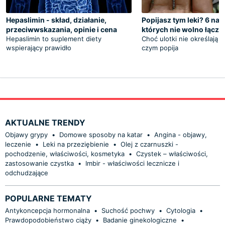
Hepaslimin - skład, działanie,
Popijasz tym leki? 6 na
przeciwwskazania, opinie i cena
których nie wolno łączy
Hepaslimin to suplement diety
Choć ulotki nie określają p
wspierający prawidło
czym popija
AKTUALNE TRENDY
Objawy grypy
•
Domowe sposoby na katar
•
Angina - objawy,
leczenie
•
Leki na przeziębienie
•
Olej z czarnuszki -
pochodzenie, właściwości, kosmetyka
•
Czystek – właściwości,
zastosowanie czystka
•
Imbir - właściwości lecznicze i
odchudzające
POPULARNE TEMATY
Antykoncepcja hormonalna
•
Suchość pochwy
•
Cytologia
•
Prawdopodobieństwo ciąży
•
Badanie ginekologiczne
•