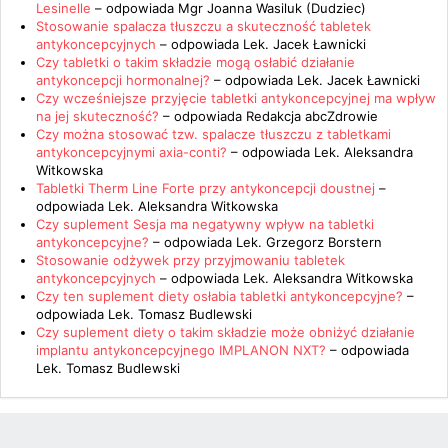
Lesinelle
– odpowiada
Mgr Joanna Wasiluk (Dudziec)
Stosowanie spalacza tłuszczu a skuteczność tabletek
antykoncepcyjnych
– odpowiada
Lek. Jacek Ławnicki
Czy tabletki o takim składzie mogą osłabić działanie
antykoncepcji hormonalnej?
– odpowiada
Lek. Jacek Ławnicki
Czy wcześniejsze przyjęcie tabletki antykoncepcyjnej ma wpływ
na jej skuteczność?
– odpowiada
Redakcja abcZdrowie
Czy można stosować tzw. spalacze tłuszczu z tabletkami
antykoncepcyjnymi axia-conti?
– odpowiada
Lek. Aleksandra
Witkowska
Tabletki Therm Line Forte przy antykoncepcji doustnej
–
odpowiada
Lek. Aleksandra Witkowska
Czy suplement Sesja ma negatywny wpływ na tabletki
antykoncepcyjne?
– odpowiada
Lek. Grzegorz Borstern
Stosowanie odżywek przy przyjmowaniu tabletek
antykoncepcyjnych
– odpowiada
Lek. Aleksandra Witkowska
Czy ten suplement diety osłabia tabletki antykoncepcyjne?
–
odpowiada
Lek. Tomasz Budlewski
Czy suplement diety o takim składzie może obniżyć działanie
implantu antykoncepcyjnego IMPLANON NXT?
– odpowiada
Lek. Tomasz Budlewski