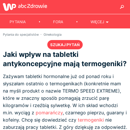
PYTANIA
FORA
WIĘCEJ
Pytania do specjalistów
Ginekologia
SZUKAJ PYTAŃ
Jaki wpływ na tabletki
antykoncepcyjne mają termogeniki?
Zażywam tabletki hormonalne już od ponad roku i
słyszałam ostatnio o termogenikach (konkretnie mam
na myśli produkt o nazwie TERMO SPEED EXTREME),
które w znaczny sposób pomagają zrzucić parę
kilogramów i rzeźbią sylwetkę. W ich skład wchodzi
m.in. wyciąg z
pomarańczy
, czarnego pieprzu, guarany i
kofeiny. Chcę się dowiedzieć czy
termogeniki
nie
zaburzają pracy tabletki. Z góry dziękuję za odpowiedź.