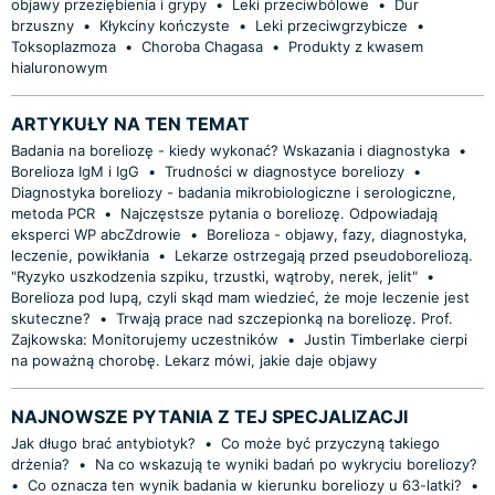
objawy przeziębienia i grypy
•
Leki przeciwbólowe
•
Dur
brzuszny
•
Kłykciny kończyste
•
Leki przeciwgrzybicze
•
Toksoplazmoza
•
Choroba Chagasa
•
Produkty z kwasem
hialuronowym
ARTYKUŁY NA TEN TEMAT
Badania na boreliozę - kiedy wykonać? Wskazania i diagnostyka
•
Borelioza IgM i IgG
•
Trudności w diagnostyce boreliozy
•
Diagnostyka boreliozy - badania mikrobiologiczne i serologiczne,
metoda PCR
•
Najczęstsze pytania o boreliozę. Odpowiadają
eksperci WP abcZdrowie
•
Borelioza - objawy, fazy, diagnostyka,
leczenie, powikłania
•
Lekarze ostrzegają przed pseudoboreliozą.
"Ryzyko uszkodzenia szpiku, trzustki, wątroby, nerek, jelit"
•
Borelioza pod lupą, czyli skąd mam wiedzieć, że moje leczenie jest
skuteczne?
•
Trwają prace nad szczepionką na boreliozę. Prof.
Zajkowska: Monitorujemy uczestników
•
Justin Timberlake cierpi
na poważną chorobę. Lekarz mówi, jakie daje objawy
NAJNOWSZE PYTANIA Z TEJ SPECJALIZACJI
Jak długo brać antybiotyk?
•
Co może być przyczyną takiego
drżenia?
•
Na co wskazują te wyniki badań po wykryciu boreliozy?
•
Co oznacza ten wynik badania w kierunku boreliozy u 63-latki?
•