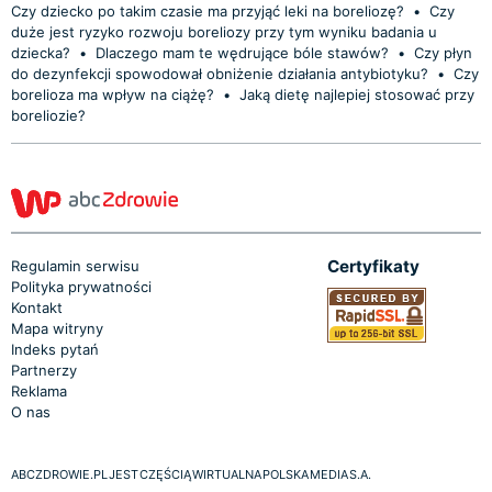
Czy dziecko po takim czasie ma przyjąć leki na boreliozę?
•
Czy
duże jest ryzyko rozwoju boreliozy przy tym wyniku badania u
dziecka?
•
Dlaczego mam te wędrujące bóle stawów?
•
Czy płyn
do dezynfekcji spowodował obniżenie działania antybiotyku?
•
Czy
borelioza ma wpływ na ciążę?
•
Jaką dietę najlepiej stosować przy
boreliozie?
Certyfikaty
Regulamin serwisu
Polityka prywatności
Kontakt
Mapa witryny
Indeks pytań
Partnerzy
Reklama
O nas
ABCZDROWIE.PL JEST CZĘŚCIĄ WIRTUALNA POLSKA MEDIA S.A.