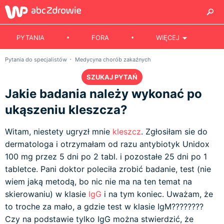
PYTANIA
FORA
WIĘCEJ
Pytania do specjalistów
Medycyna chorób zakaźnych
SZUKAJ PYTAŃ
Jakie badania należy wykonać po
ukąszeniu kleszcza?
Witam, niestety ugryzł mnie
kleszcz
. Zgłosiłam sie do
dermatologa i otrzymałam od razu antybiotyk Unidox
100 mg przez 5 dni po 2 tabl. i pozostałe 25 dni po 1
tabletce. Pani doktor poleciła zrobić badanie, test (nie
wiem jaką metodą, bo nic nie ma na ten temat na
skierowaniu) w klasie
IgG
i na tym koniec. Uważam, że
to troche za mało, a gdzie test w klasie IgM????????
Czy na podstawie tylko IgG można stwierdzić, że