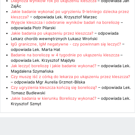
Diagnoza wyników rok po ukąszeniu kleszcza
– odpowiada
Jan
ZajÄc
Jakie badanie wykonać po ugryzieniu 9-letniego dziecka przez
kleszcza?
– odpowiada
Lek. Krzysztof Marzec
Wyjęcie kleszcza i odebranie wyników badań na boreliozę
–
odpowiada
Piotr Pilarski
Jakie badania po ukąszeniu przez kleszcza?
– odpowiada
Lekarz chorób wewnętrznych Łukasz Wroński
IgG graniczne, IgM negatywne - czy powinnam się leczyć?
–
odpowiada
Lek. Marta Hat
Badanie na boreliozę w 4 tygodnie po ukąszeniu kleszcza
–
odpowiada
Lek. Krzysztof Majdyło
Jak leczyć boreliozę i jakie badanie wykonać?
– odpowiada
Lek.
Magdalena Szymańska
Czy muszę iść z córką do lekarza po ukąszeniu przez kleszcza?
– odpowiada
Mgr Aurelia Grzmot-Bilska
Czy ugryzienia kleszcza kończą się boreliozą?
– odpowiada
Lek.
Tomasz Budlewski
Jakie badania w kierunku Boreliozy wykonać?
– odpowiada
Lek.
Krzysztof Szmyt