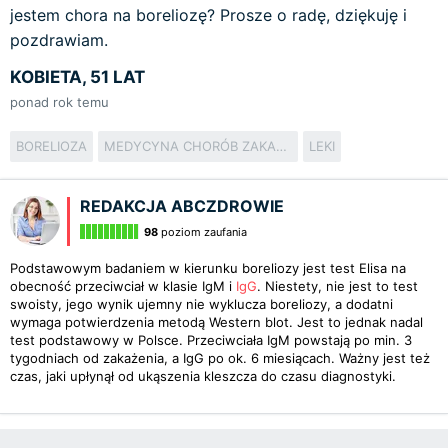
jestem chora na boreliozę? Prosze o radę, dziękuję i
pozdrawiam.
KOBIETA, 51 LAT
ponad rok temu
BORELIOZA
MEDYCYNA CHORÓB ZAKAŹNYCH
LEKI
REDAKCJA ABCZDROWIE
98
poziom zaufania
Podstawowym badaniem w kierunku boreliozy jest test Elisa na
obecność przeciwciał w klasie IgM i
IgG
. Niestety, nie jest to test
swoisty, jego wynik ujemny nie wyklucza boreliozy, a dodatni
wymaga potwierdzenia metodą Western blot. Jest to jednak nadal
test podstawowy w Polsce. Przeciwciała IgM powstają po min. 3
tygodniach od zakażenia, a IgG po ok. 6 miesiącach. Ważny jest też
czas, jaki upłynął od ukąszenia kleszcza do czasu diagnostyki.