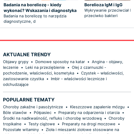
Badania na boreliozę - kiedy
Borelioza IgM i IgG
wykonać? Wskazania i diagnostyka
Wykrywanie przeciwciał Ig
przeciwko bakteri
Badania na boreliozę to narzędzia
diagnostyczne, d
AKTUALNE TRENDY
Objawy grypy
•
Domowe sposoby na katar
•
Angina - objawy,
leczenie
•
Leki na przeziębienie
•
Olej z czarnuszki -
pochodzenie, właściwości, kosmetyka
•
Czystek – właściwości,
zastosowanie czystka
•
Imbir - właściwości lecznicze i
odchudzające
POPULARNE TEMATY
Choroby zakaźne i pasożytnicze
•
Kleszczowe zapalenie mózgu
•
Bóle stawów
•
Półpasiec
•
Preparaty na odparzenia i otarcia
•
Środki na nadkwaśność, refluks i chorobę wrzodową
•
Choroby
tropikalne
•
Testy ciążowe
•
Preparaty na drogi moczowe
•
Pozostałe witaminy
•
Zioła i mieszanki ziołowe stosowane na