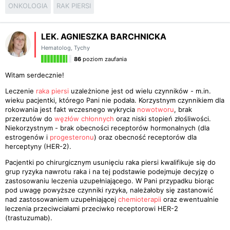
ONKOLOGIA
RAK PIERSI
LEK. AGNIESZKA BARCHNICKA
Hematolog
,
Tychy
86
poziom zaufania
Witam serdecznie!
Leczenie
raka piersi
uzależnione jest od wielu czynników - m.in.
wieku pacjentki, którego Pani nie podała. Korzystnym czynnikiem dla
rokowania jest fakt wczesnego wykrycia
nowotworu
, brak
przerzutów do
węzłów chłonnych
oraz niski stopień złośliwości.
Niekorzystnym - brak obecności receptorów hormonalnych (dla
estrogenów i
progesteronu
) oraz obecność receptorów dla
herceptyny (HER-2).
Pacjentki po chirurgicznym usunięciu raka piersi kwalifikuje się do
grup ryzyka nawrotu raka i na tej podstawie podejmuje decyjzę o
zastosowaniu leczenia uzupełniającego. W Pani przypadku biorąc
pod uwagę powyższe czynniki ryzyka, należałoby się zastanowić
nad zastosowaniem uzupełniającej
chemioterapii
oraz ewentualnie
leczenia przeciwciałami przeciwko receptorowi HER-2
(trastuzumab).