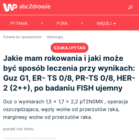
PYTANIA
FORA
WIĘCEJ
Pytania do specjalistów
Onkologia
SZUKAJ PYTAŃ
Jakie mam rokowania i jaki może
być sposób leczenia przy wynikach:
Guz G1, ER- TS 0/8, PR-TS 0/8, HER-
2 (2++), po badaniu FISH ujemny
Guz o wymiarach 1,5 x 1,7 x 2,2 pT2N0MX , operacja
oszczędzajaca, węzły wolne od przerzutów raka,
marginesy wolne od przerzutów raka.
ponad rok temu