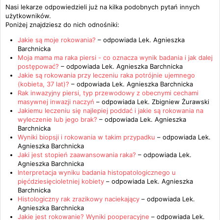
Nasi lekarze odpowiedzieli już na kilka podobnych pytań innych
użytkowników.
Poniżej znajdziesz do nich odnośniki:
Jakie są moje rokowania?
– odpowiada
Lek. Agnieszka
Barchnicka
Moja mama ma raka piersi - co oznacza wynik badania i jak dalej
postępować?
– odpowiada
Lek. Agnieszka Barchnicka
Jakie są rokowania przy leczeniu raka potrójnie ujemnego
(kobieta, 37 lat)?
– odpowiada
Lek. Agnieszka Barchnicka
Rak inwazyjny piersi, typ przewodowy z obecnymi cechami
masywnej inwazji naczyń
– odpowiada
Lek. Zbigniew Żurawski
Jakiemu leczeniu się najlepiej poddać i jakie są rokowania na
wyleczenie lub jego brak?
– odpowiada
Lek. Agnieszka
Barchnicka
Wyniki biopsji i rokowania w takim przypadku
– odpowiada
Lek.
Agnieszka Barchnicka
Jaki jest stopień zaawansowania raka?
– odpowiada
Lek.
Agnieszka Barchnicka
Interpretacja wyniku badania histopatologicznego u
pięćdziesięcioletniej kobiety
– odpowiada
Lek. Agnieszka
Barchnicka
Histologiczny rak zrazikowy naciekający
– odpowiada
Lek.
Agnieszka Barchnicka
Jakie jest rokowanie? Wyniki pooperacyjne
– odpowiada
Lek.