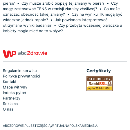
piersi?
•
Czy muszę zrobić biopsję tej zmiany w piersi?
•
Czy
mogę zastosować TENS w remisji ziarnicy złośliwej?
•
Co może
oznaczać obecność takiej zmiany?
•
Czy na wyniku TK mogą być
widoczne jednak ropnie?
•
Jak powinnam interpretować
otrzymane wyniki badania?
•
Czy przebyta wcześniej białaczka u
kobiety mogła mieć na to wpływ?
Certyfikaty
Regulamin serwisu
Polityka prywatności
Kontakt
Mapa witryny
Indeks pytań
Partnerzy
Reklama
O nas
ABCZDROWIE.PL JEST CZĘŚCIĄ WIRTUALNA POLSKA MEDIA S.A.