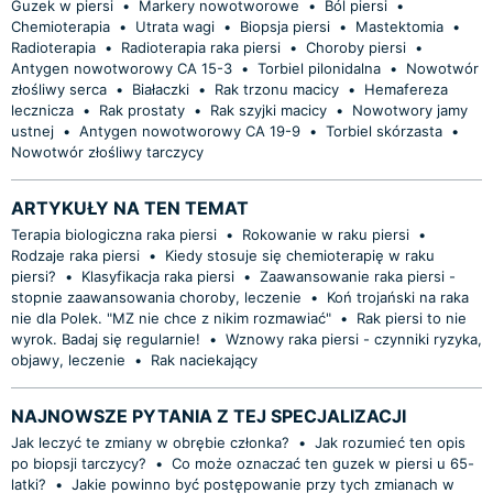
Guzek w piersi
•
Markery nowotworowe
•
Ból piersi
•
Chemioterapia
•
Utrata wagi
•
Biopsja piersi
•
Mastektomia
•
Radioterapia
•
Radioterapia raka piersi
•
Choroby piersi
•
Antygen nowotworowy CA 15-3
•
Torbiel pilonidalna
•
Nowotwór
złośliwy serca
•
Białaczki
•
Rak trzonu macicy
•
Hemafereza
lecznicza
•
Rak prostaty
•
Rak szyjki macicy
•
Nowotwory jamy
ustnej
•
Antygen nowotworowy CA 19-9
•
Torbiel skórzasta
•
Nowotwór złośliwy tarczycy
ARTYKUŁY NA TEN TEMAT
Terapia biologiczna raka piersi
•
Rokowanie w raku piersi
•
Rodzaje raka piersi
•
Kiedy stosuje się chemioterapię w raku
piersi?
•
Klasyfikacja raka piersi
•
Zaawansowanie raka piersi -
stopnie zaawansowania choroby, leczenie
•
Koń trojański na raka
nie dla Polek. "MZ nie chce z nikim rozmawiać"
•
Rak piersi to nie
wyrok. Badaj się regularnie!
•
Wznowy raka piersi - czynniki ryzyka,
objawy, leczenie
•
Rak naciekający
NAJNOWSZE PYTANIA Z TEJ SPECJALIZACJI
Jak leczyć te zmiany w obrębie członka?
•
Jak rozumieć ten opis
po biopsji tarczycy?
•
Co może oznaczać ten guzek w piersi u 65-
latki?
•
Jakie powinno być postępowanie przy tych zmianach w