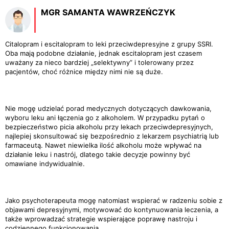
MGR SAMANTA WAWRZEŃCZYK
Citalopram i escitalopram to leki przeciwdepresyjne z grupy SSRI.
Oba mają podobne działanie, jednak escitalopram jest czasem
uważany za nieco bardziej „selektywny” i tolerowany przez
pacjentów, choć różnice między nimi nie są duże.
Nie mogę udzielać porad medycznych dotyczących dawkowania,
wyboru leku ani łączenia go z alkoholem. W przypadku pytań o
bezpieczeństwo picia alkoholu przy lekach przeciwdepresyjnych,
najlepiej skonsultować się bezpośrednio z lekarzem psychiatrią lub
farmaceutą. Nawet niewielka ilość alkoholu może wpływać na
działanie leku i nastrój, dlatego takie decyzje powinny być
omawiane indywidualnie.
Jako psychoterapeuta mogę natomiast wspierać w radzeniu sobie z
objawami depresyjnymi, motywować do kontynuowania leczenia, a
także wprowadzać strategie wspierające poprawę nastroju i
codziennego funkcjonowania.