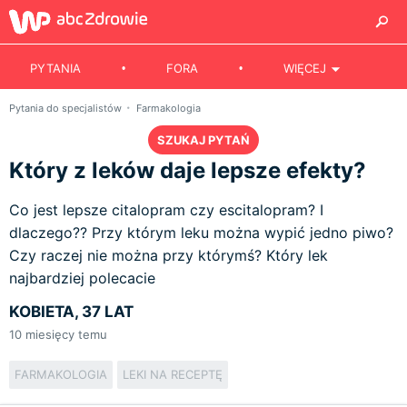
PYTANIA
FORA
WIĘCEJ
Pytania do specjalistów
Farmakologia
SZUKAJ PYTAŃ
Który z leków daje lepsze efekty?
Co jest lepsze citalopram czy escitalopram? I
dlaczego?? Przy którym leku można wypić jedno piwo?
Czy raczej nie można przy którymś? Który lek
najbardziej polecacie
KOBIETA, 37 LAT
10
miesięcy temu
FARMAKOLOGIA
LEKI NA RECEPTĘ