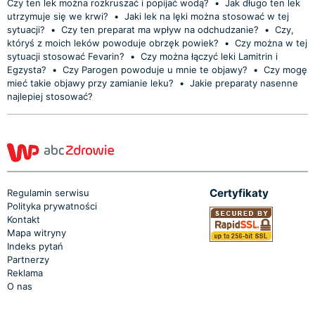
Czy ten lek można rozkruszać i popijać wodą?
•
Jak długo ten lek
utrzymuje się we krwi?
•
Jaki lek na lęki można stosować w tej
sytuacji?
•
Czy ten preparat ma wpływ na odchudzanie?
•
Czy,
któryś z moich leków powoduje obrzęk powiek?
•
Czy można w tej
sytuacji stosować Fevarin?
•
Czy można łączyć leki Lamitrin i
Egzysta?
•
Czy Parogen powoduje u mnie te objawy?
•
Czy mogę
mieć takie objawy przy zamianie leku?
•
Jakie preparaty nasenne
najlepiej stosować?
Certyfikaty
Regulamin serwisu
Polityka prywatności
Kontakt
Mapa witryny
Indeks pytań
Partnerzy
Reklama
O nas