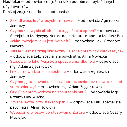
Nasi lekarze odpowiedzieli już na kilka podobnych pytań innych
użytkowników.
Poniżej znajdziesz do nich odnośniki:
Szkodliwość leków psychotropowych
– odpowiada
Agnieszka
Jamroży
Czy można wypić alkohol stosując Escitalopram?
– odpowiada
Specjalista Medycyny Naturalnej - Naturoterapeuta Mariusz Bek
Jakim rodzajem leku jest Setaloft?
– odpowiada
Lek. Grzegorz
Nawara
Jaki lek jest bardziej skuteczny - Escitalopram czy Paroksetyna?
– odpowiada
Lek. specjalista psychiatra, Alina Nowicka
Stosowanie leku Aciprex a spożywanie alkoholu
– odpowiada
mgr Adam Zajączkowski
Leki a prowadzenie samochodu
– odpowiada
Agnieszka
Jamroży
Czy mogę stosować takie leki jednocześnie bez obaw o zespół
serotoninowy?
– odpowiada
mgr Adam Zajączkowski
Czy Citalopram wpływa na zaburzenia snu?
– odpowiada
Mgr
Przemysław Mućko
Zmiana leków przy atakach paniki
– odpowiada
Lek. specjalista
psychiatra, Alina Nowicka
Wypadanie włosów po stosowaniu Zortalu
– odpowiada
Cezary
Maciejak