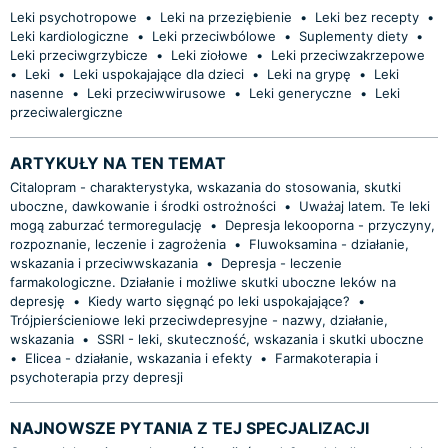
Leki psychotropowe
•
Leki na przeziębienie
•
Leki bez recepty
•
Leki kardiologiczne
•
Leki przeciwbólowe
•
Suplementy diety
•
Leki przeciwgrzybicze
•
Leki ziołowe
•
Leki przeciwzakrzepowe
•
Leki
•
Leki uspokajające dla dzieci
•
Leki na grypę
•
Leki
nasenne
•
Leki przeciwwirusowe
•
Leki generyczne
•
Leki
przeciwalergiczne
ARTYKUŁY NA TEN TEMAT
Citalopram - charakterystyka, wskazania do stosowania, skutki
uboczne, dawkowanie i środki ostrożności
•
Uważaj latem. Te leki
mogą zaburzać termoregulację
•
Depresja lekooporna - przyczyny,
rozpoznanie, leczenie i zagrożenia
•
Fluwoksamina - działanie,
wskazania i przeciwwskazania
•
Depresja - leczenie
farmakologiczne. Działanie i możliwe skutki uboczne leków na
depresję
•
Kiedy warto sięgnąć po leki uspokajające?
•
Trójpierścieniowe leki przeciwdepresyjne - nazwy, działanie,
wskazania
•
SSRI - leki, skuteczność, wskazania i skutki uboczne
•
Elicea - działanie, wskazania i efekty
•
Farmakoterapia i
psychoterapia przy depresji
NAJNOWSZE PYTANIA Z TEJ SPECJALIZACJI