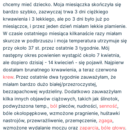
chcemy mieć dziecko. Moja miesiączka skończyła się
bardzo szybko, zazwyczaj trwa 3 dni ciężkiego
krwawienia i 3 lekkiego, ale po 3 dni było już po
miesiączce, i przez jeden dzień miałam lekkie plamienie.
W czasie ostatniego miesiąca kilkanaście razy miałam
skurcze w podbrzuszu i moja temperatura utrzymuje się
przy około 37 st. przez ostatnie 3 tygodnie. Mój
następny okres powienien wystąpić około 7 kwietnia,
ale dopiero dzisiaj - 14 kwiecień - się pojawił. Najpierw
dostałam brunatnego krwawienia, a teraz czerwona
krew
. Przez ostatnie dwa tygodnie zauważyłam, że
miałam bardzo dużo białej/przezroczystej,
bezzapachowej wydzieliny. Dodatkowo zauwazżyłam
kilka innych objawów ciążowych, takich jak ślinotok,
podwyższona temp.,
ból
pleców, nudności,
senność
,
bóle okołopępkowe, wzmożone pragnienie, huśtawki
nastrojów, przewrażliwenie, przemęczenie,
zgaga
,
wzmożone wydalanie moczu oraz
zaparcia
,
bóle głowy
.