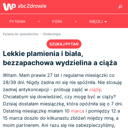
PYTANIA
FORA
WIĘCEJ
Pytania do specjalistów
Ginekologia
SZUKAJ PYTAŃ
Lekkie plamienia i biała,
bezzapachowa wydzielina a ciąża
Witam. Mam prawie 27 lat i regularne miesiączki co
28/39 dni. Nigdy żadna mi się nie spóźniła. Nie stosuję
żadnej antykoncepcji - próbuję zajść w
ciążę
.
Chciałabym się dowiedzieć, czy mogę być w ciąży?
Dzisiaj dostałam miesiączkę, która opóźniła się o 7 dni.
Ostatnią miesiączkę miałam 10
marca
i pomiędzy 12 a
15 marca doszło do kilkunastu zbliżeń między mną, a
moim partnerem. Ani razu się nie zabezpieczyliśmy,