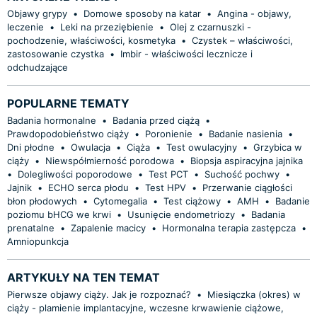
Objawy grypy
•
Domowe sposoby na katar
•
Angina - objawy,
leczenie
•
Leki na przeziębienie
•
Olej z czarnuszki -
pochodzenie, właściwości, kosmetyka
•
Czystek – właściwości,
zastosowanie czystka
•
Imbir - właściwości lecznicze i
odchudzające
POPULARNE TEMATY
Badania hormonalne
•
Badania przed ciążą
•
Prawdopodobieństwo ciąży
•
Poronienie
•
Badanie nasienia
•
Dni płodne
•
Owulacja
•
Ciąża
•
Test owulacyjny
•
Grzybica w
ciąży
•
Niewspółmierność porodowa
•
Biopsja aspiracyjna jajnika
•
Dolegliwości poporodowe
•
Test PCT
•
Suchość pochwy
•
Jajnik
•
ECHO serca płodu
•
Test HPV
•
Przerwanie ciągłości
błon płodowych
•
Cytomegalia
•
Test ciążowy
•
AMH
•
Badanie
poziomu bHCG we krwi
•
Usunięcie endometriozy
•
Badania
prenatalne
•
Zapalenie macicy
•
Hormonalna terapia zastępcza
•
Amniopunkcja
ARTYKUŁY NA TEN TEMAT
Pierwsze objawy ciąży. Jak je rozpoznać?
•
Miesiączka (okres) w
ciąży - plamienie implantacyjne, wczesne krwawienie ciążowe,