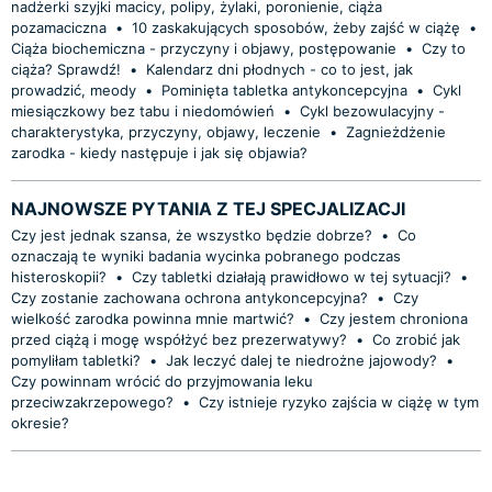
nadżerki szyjki macicy, polipy, żylaki, poronienie, ciąża
pozamaciczna
•
10 zaskakujących sposobów, żeby zajść w ciążę
•
Ciąża biochemiczna - przyczyny i objawy, postępowanie
•
Czy to
ciąża? Sprawdź!
•
Kalendarz dni płodnych - co to jest, jak
prowadzić, meody
•
Pominięta tabletka antykoncepcyjna
•
Cykl
miesiączkowy bez tabu i niedomówień
•
Cykl bezowulacyjny -
charakterystyka, przyczyny, objawy, leczenie
•
Zagnieżdżenie
zarodka - kiedy następuje i jak się objawia?
NAJNOWSZE PYTANIA Z TEJ SPECJALIZACJI
Czy jest jednak szansa, że wszystko będzie dobrze?
•
Co
oznaczają te wyniki badania wycinka pobranego podczas
histeroskopii?
•
Czy tabletki działają prawidłowo w tej sytuacji?
•
Czy zostanie zachowana ochrona antykoncepcyjna?
•
Czy
wielkość zarodka powinna mnie martwić?
•
Czy jestem chroniona
przed ciążą i mogę współżyć bez prezerwatywy?
•
Co zrobić jak
pomyliłam tabletki?
•
Jak leczyć dalej te niedrożne jajowody?
•
Czy powinnam wrócić do przyjmowania leku
przeciwzakrzepowego?
•
Czy istnieje ryzyko zajścia w ciążę w tym
okresie?