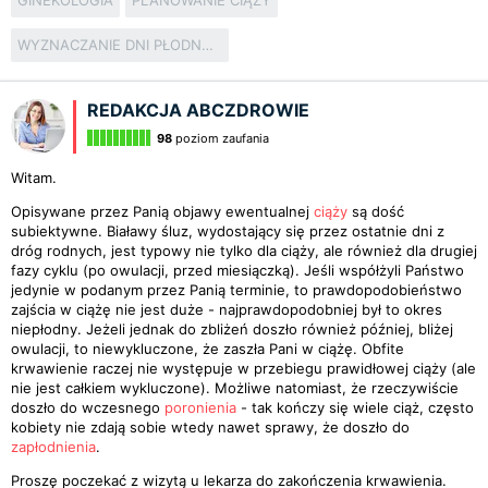
GINEKOLOGIA
PLANOWANIE CIĄŻY
WYZNACZANIE DNI PŁODNYCH
REDAKCJA ABCZDROWIE
98
poziom zaufania
Witam.
Opisywane przez Panią objawy ewentualnej
ciąży
są dość
subiektywne. Białawy śluz, wydostający się przez ostatnie dni z
dróg rodnych, jest typowy nie tylko dla ciąży, ale również dla drugiej
fazy cyklu (po owulacji, przed miesiączką). Jeśli współżyli Państwo
jedynie w podanym przez Panią terminie, to prawdopodobieństwo
zajścia w ciążę nie jest duże - najprawdopodobniej był to okres
niepłodny. Jeżeli jednak do zbliżeń doszło również później, bliżej
owulacji, to niewykluczone, że zaszła Pani w ciążę. Obfite
krwawienie raczej nie występuje w przebiegu prawidłowej ciąży (ale
nie jest całkiem wykluczone). Możliwe natomiast, że rzeczywiście
doszło do wczesnego
poronienia
- tak kończy się wiele ciąż, często
kobiety nie zdają sobie wtedy nawet sprawy, że doszło do
zapłodnienia
.
Proszę poczekać z wizytą u lekarza do zakończenia krwawienia.