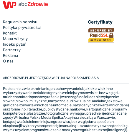
Certyfikaty
Regulamin serwisu
Polityka prywatności
Kontakt
Mapa witryny
Indeks pytań
Partnerzy
Reklama
O nas
ABCZDROWIE.PL JEST CZĘŚCIĄ WIRTUALNA POLSKA MEDIA S.A.
Pobieranie, zwielokrotnianie, przechowywanie lub jakiekolwiek inne
wykorzystywanie treści dostępnych w niniejszym serwisie - bez względu
na ich charakter i sposób wyrażenia (w szczególności lecz nie wyłącznie:
słowne, słowno-muzyczne, muzyczne, audiowizualne, audialne, tekstowe,
graficzne i zawarte w nich dane i informacje, bazy danych i zawarte w nich dane)
oraz formę (np. literackie, publicystyczne, naukowe, kartograficzne, programy
komputerowe, plastyczne, fotograficzne) wymaga uprzedniej i jednoznacznej
zgody Wirtualna Polska Media Spółka Akcyjna z siedzibą w Warszawie,
będącej właścicielem niniejszego serwisu, bez względu na sposób ich
eksploracji i wykorzystaną metodę (manualną lub zautomatyzowaną technikę,
w tym z użyciem programów uczenia maszynowego lub sztucznej inteligencji).