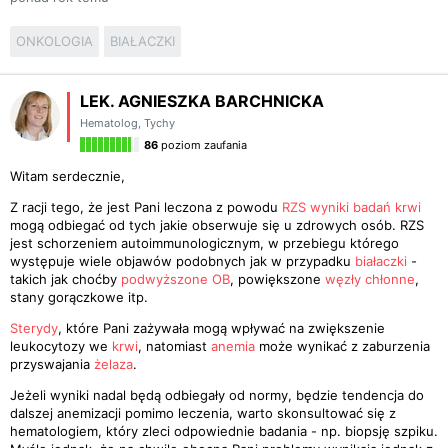
ONKOLOGIA
BIAŁACZKI
LEK. AGNIESZKA BARCHNICKA
Hematolog
,
Tychy
86
poziom zaufania
Witam serdecznie,
Z racji tego, że jest Pani leczona z powodu
RZS
wyniki badań krwi
mogą odbiegać od tych jakie obserwuje się u zdrowych osób. RZS
jest schorzeniem autoimmunologicznym, w przebiegu którego
występuje wiele objawów podobnych jak w przypadku
białaczki
-
takich jak choćby
podwyższone OB
, powiększone
węzły chłonne
,
stany gorączkowe itp.
Sterydy
, które Pani zażywała mogą wpływać na zwiększenie
leukocytozy we
krwi
, natomiast
anemia
może wynikać z zaburzenia
przyswajania
żelaza
.
Jeżeli wyniki nadal będą odbiegały od normy, będzie tendencja do
dalszej anemizacji pomimo leczenia, warto skonsultować się z
hematologiem, który zleci odpowiednie badania - np. biopsję szpiku.