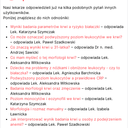
Nasi lekarze odpowiedzieli już na kilka podobnych pytań innych
użytkowników.
Poniżej znajdziesz do nich odnośniki:
Wyniki badania parametrów krwi a ryzyko białaczki
– odpowiada
Lek. Katarzyna Szymczak
Co może oznaczać podwyższony poziom leukocytów we krwi?
– odpowiada
Lek. Paweł Szadkowski
Co znaczą wyniki krwi u 31-latka?
– odpowiada
Dr n. med.
Andrzej Sawicki
Co mam myśleć o tej morfologii krwi?
– odpowiada
Lek.
Aleksandra Witkowska
Dziecko ma problemy z nóżkami i obniżone leukocyty - czy to
białaczka?
– odpowiada
Lek. Agnieszka Barchnicka
Podwyższony poziom leukocytów a prawidłowe CRP
–
odpowiada
Lek. Aleksandra Witkowska
Badania morfologii krwi oraz zmęczenie
– odpowiada
Lek.
Aleksandra Witkowska
Poziom monocytów i eozynofili we krwi
– odpowiada
Lek.
Katarzyna Szymczak
Morfologia i rozmaz manualny
– odpowiada
Lek. Izabela
Ławnicka
Jak interpretować wynik badania krwi u osoby z podejrzeniem
anemii?
– odpowiada
Lek. Paweł Szadkowski