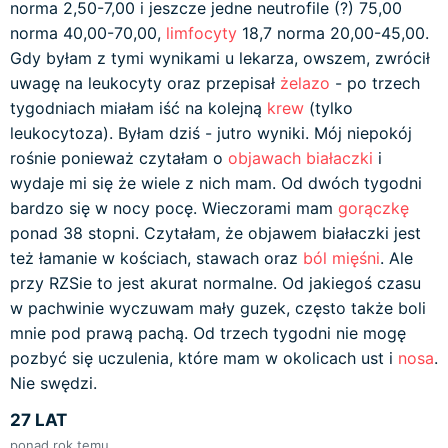
norma 2,50-7,00 i jeszcze jedne neutrofile (?) 75,00
norma 40,00-70,00,
limfocyty
18,7 norma 20,00-45,00.
Gdy byłam z tymi wynikami u lekarza, owszem, zwrócił
uwagę na leukocyty oraz przepisał
żelazo
- po trzech
tygodniach miałam iść na kolejną
krew
(tylko
leukocytoza). Byłam dziś - jutro wyniki. Mój niepokój
rośnie ponieważ czytałam o
objawach białaczki
i
wydaje mi się że wiele z nich mam. Od dwóch tygodni
bardzo się w nocy pocę. Wieczorami mam
gorączkę
ponad 38 stopni. Czytałam, że objawem białaczki jest
też łamanie w kościach, stawach oraz
ból mięśni
. Ale
przy RZSie to jest akurat normalne. Od jakiegoś czasu
w pachwinie wyczuwam mały guzek, często także boli
mnie pod prawą pachą. Od trzech tygodni nie mogę
pozbyć się uczulenia, które mam w okolicach ust i
nosa
.
Nie swędzi.
27 LAT
ponad rok temu