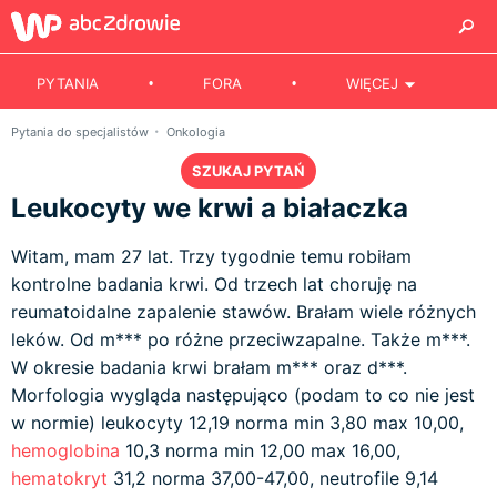
PYTANIA
FORA
WIĘCEJ
Pytania do specjalistów
Onkologia
SZUKAJ PYTAŃ
Leukocyty we krwi a białaczka
Witam, mam 27 lat. Trzy tygodnie temu robiłam
kontrolne badania krwi. Od trzech lat choruję na
reumatoidalne zapalenie stawów. Brałam wiele różnych
leków. Od m*** po różne przeciwzapalne. Także m***.
W okresie badania krwi brałam m*** oraz d***.
Morfologia wygląda następująco (podam to co nie jest
w normie) leukocyty 12,19 norma min 3,80 max 10,00,
hemoglobina
10,3 norma min 12,00 max 16,00,
hematokryt
31,2 norma 37,00-47,00, neutrofile 9,14