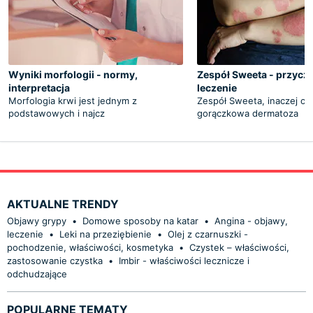
Wyniki morfologii - normy,
Zespół Sweeta - przyczy
interpretacja
leczenie
Morfologia krwi jest jednym z
Zespół Sweeta, inaczej os
podstawowych i najcz
gorączkowa dermatoza
AKTUALNE TRENDY
Objawy grypy
•
Domowe sposoby na katar
•
Angina - objawy,
leczenie
•
Leki na przeziębienie
•
Olej z czarnuszki -
pochodzenie, właściwości, kosmetyka
•
Czystek – właściwości,
zastosowanie czystka
•
Imbir - właściwości lecznicze i
odchudzające
POPULARNE TEMATY