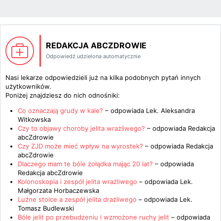
REDAKCJA ABCZDROWIE
Odpowiedź udzielona automatycznie
Nasi lekarze odpowiedzieli już na kilka podobnych pytań innych
użytkowników.
Poniżej znajdziesz do nich odnośniki:
Co oznaczają grudy w kale?
– odpowiada
Lek. Aleksandra
Witkowska
Czy to objawy choroby jelita wrażliwego?
– odpowiada
Redakcja
abcZdrowie
Czy ZJD może mieć wpływ na wyrostek?
– odpowiada
Redakcja
abcZdrowie
Dlaczego mam te bóle żołądka mając 20 lat?
– odpowiada
Redakcja abcZdrowie
Kolonoskopia i zespół jelita wrażliwego
– odpowiada
Lek.
Małgorzata Horbaczewska
Luźne stolce a zespół jelita drażliwego
– odpowiada
Lek.
Tomasz Budlewski
Bóle jelit po przebudzeniu i wzmożone ruchy jelit
– odpowiada