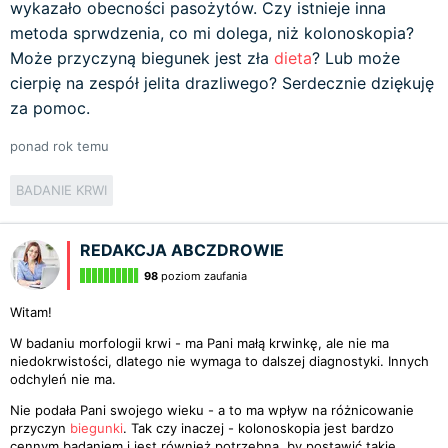
wykazało obecności pasożytów. Czy istnieje inna
metoda sprwdzenia, co mi dolega, niż kolonoskopia?
Może przyczyną biegunek jest zła
dieta
? Lub może
cierpię na zespół jelita drazliwego? Serdecznie dziękuję
za pomoc.
ponad rok temu
BADANIE KRWI
REDAKCJA ABCZDROWIE
98
poziom zaufania
Witam!
W badaniu morfologii krwi - ma Pani małą krwinkę, ale nie ma
niedokrwistości, dlatego nie wymaga to dalszej diagnostyki. Innych
odchyleń nie ma.
Nie podała Pani swojego wieku - a to ma wpływ na różnicowanie
przyczyn
biegunki
. Tak czy inaczej - kolonoskopia jest bardzo
cennym badaniem i jest również potrzebna, by postawić takie