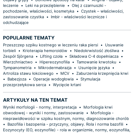
leczenie
•
Leki na przeziębienie
•
Olej z czarnuszki -
pochodzenie, właściwości, kosmetyka
•
Czystek – właściwości,
zastosowanie czystka
•
Imbir - właściwości lecznicze i
odchudzające
POPULARNE TEMATY
Przeszczep szpiku kostnego w leczeniu raka piersi
•
Usuwanie
torbieli
•
Krioterapia hemoroidów
•
Niedokrwistość złośliwa
•
Zespół Sjörgena
•
Lifting czoła
•
Składowa C-4 dopełniacza
•
Wierzchniactwo
•
Hipereozynofilia
•
Tamowanie krwotoku
•
Tympanometria
•
Mikrodermabrazja
•
Usunięcie języka
•
Artroliza stawu łokciowego
•
MCV
•
Zaburzenia krzepnięcia krwi
•
Babezjoza
•
Operacje wodogłowia
•
Stymulacja
przezprzełykowa serca
•
Wycięcie krtani
ARTYKUŁY NA TEN TEMAT
Wyniki morfologii - normy, interpretacja
•
Morfologia krwi
obwodowej - wyniki i normy, zastosowanie
•
Morfologia -
nieprawidłowości w szpiku kostnym, normy, diagnozowanie chorób
•
Bazofilia i bazopenia - przyczyny, objawy. Rola i norma bazofili
•
Eozynocyty (EO, eozynofile) - rola w organizmie, normy, eozynofilia,