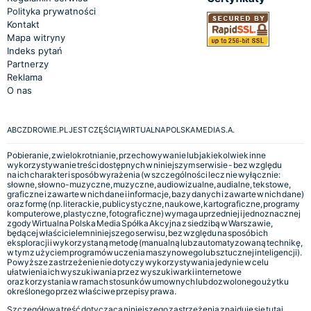
Polityka prywatności
Kontakt
Mapa witryny
Indeks pytań
Partnerzy
Reklama
O nas
ABCZDROWIE.PL JEST CZĘŚCIĄ WIRTUALNA POLSKA MEDIA S.A.
Pobieranie, zwielokrotnianie, przechowywanie lub jakiekolwiek inne
wykorzystywanie treści dostępnych w niniejszym serwisie - bez względu
na ich charakter i sposób wyrażenia (w szczególności lecz nie wyłącznie:
słowne, słowno-muzyczne, muzyczne, audiowizualne, audialne, tekstowe,
graficzne i zawarte w nich dane i informacje, bazy danych i zawarte w nich dane)
oraz formę (np. literackie, publicystyczne, naukowe, kartograficzne, programy
komputerowe, plastyczne, fotograficzne) wymaga uprzedniej i jednoznacznej
zgody Wirtualna Polska Media Spółka Akcyjna z siedzibą w Warszawie,
będącej właścicielem niniejszego serwisu, bez względu na sposób ich
eksploracji i wykorzystaną metodę (manualną lub zautomatyzowaną technikę,
w tym z użyciem programów uczenia maszynowego lub sztucznej inteligencji).
Powyższe zastrzeżenie nie dotyczy wykorzystywania jedynie w celu
ułatwienia ich wyszukiwania przez wyszukiwarki internetowe
oraz korzystania w ramach stosunków umownych lub dozwolonego użytku
określonego przez właściwe przepisy prawa.
Szczegółowa treść dotycząca niniejszego zastrzeżenia znajduje się
tutaj.