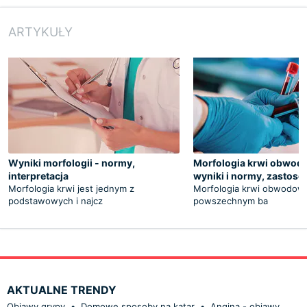
ARTYKUŁY
Wyniki morfologii - normy,
Morfologia krwi obwodo
interpretacja
wyniki i normy, zastos
Morfologia krwi jest jednym z
Morfologia krwi obwodowe
podstawowych i najcz
powszechnym ba
AKTUALNE TRENDY
Objawy grypy
•
Domowe sposoby na katar
•
Angina - objawy,