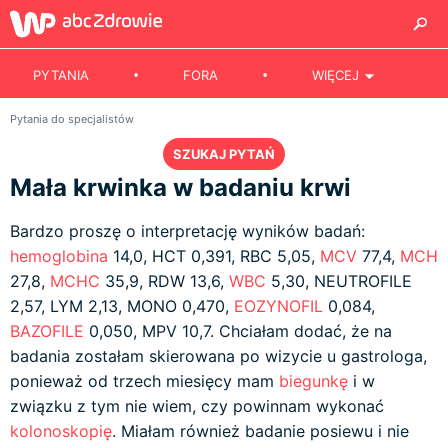
PYTANIA
FORA
WIĘCEJ
Pytania do specjalistów
SZUKAJ PYTAŃ
Mała krwinka w badaniu krwi
Bardzo proszę o interpretację wyników badań:
hemoglobina
14,0, HCT 0,391, RBC 5,05,
MCV
77,4,
MCH
27,8,
MCHC
35,9, RDW 13,6,
WBC
5,30, NEUTROFILE
2,57, LYM 2,13, MONO 0,470,
EOZYNOFIL
0,084,
BAZOFILE
0,050, MPV 10,7. Chciałam dodać, że na
badania zostałam skierowana po wizycie u gastrologa,
ponieważ od trzech miesięcy mam
biegunkę
i w
związku z tym nie wiem, czy powinnam wykonać
kolonoskopię
. Miałam również badanie posiewu i nie