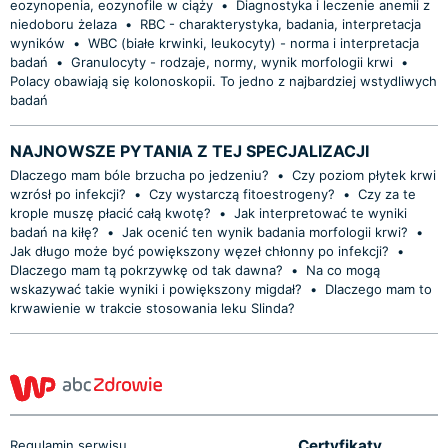
eozynopenia, eozynofile w ciąży
•
Diagnostyka i leczenie anemii z
niedoboru żelaza
•
RBC - charakterystyka, badania, interpretacja
wyników
•
WBC (białe krwinki, leukocyty) - norma i interpretacja
badań
•
Granulocyty - rodzaje, normy, wynik morfologii krwi
•
Polacy obawiają się kolonoskopii. To jedno z najbardziej wstydliwych
badań
NAJNOWSZE PYTANIA Z TEJ SPECJALIZACJI
Dlaczego mam bóle brzucha po jedzeniu?
•
Czy poziom płytek krwi
wzrósł po infekcji?
•
Czy wystarczą fitoestrogeny?
•
Czy za te
krople muszę płacić całą kwotę?
•
Jak interpretować te wyniki
badań na kiłę?
•
Jak ocenić ten wynik badania morfologii krwi?
•
Jak długo może być powiększony węzeł chłonny po infekcji?
•
Dlaczego mam tą pokrzywkę od tak dawna?
•
Na co mogą
wskazywać takie wyniki i powiększony migdał?
•
Dlaczego mam to
krwawienie w trakcie stosowania leku Slinda?
Certyfikaty
Regulamin serwisu