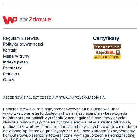
Certyfikaty
Regulamin serwisu
Polityka prywatności
Kontakt
Mapa witryny
Indeks pytań
Partnerzy
Reklama
O nas
ABCZDROWIE.PL JEST CZĘŚCIĄ WIRTUALNA POLSKA MEDIA S.A.
Pobieranie, zwielokrotnianie, przechowywanie lub jakiekolwiek inne
wykorzystywanie treści dostępnych w niniejszym serwisie - bez względu
na ich charakter i sposób wyrażenia (w szczególności lecz nie wyłącznie:
słowne, słowno-muzyczne, muzyczne, audiowizualne, audialne, tekstowe,
graficzne i zawarte w nich dane i informacje, bazy danych i zawarte w nich dane)
oraz formę (np. literackie, publicystyczne, naukowe, kartograficzne, programy
komputerowe, plastyczne, fotograficzne) wymaga uprzedniej i jednoznacznej
zgody Wirtualna Polska Media Spółka Akcyjna z siedzibą w Warszawie,