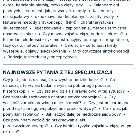
okres, karmienie piersią, ryzyko ciąży, gdy...
•
Kalendarz dni
płodnych - co to jest, jak prowadzić, meody
•
Kalendarzyk
miesiączkowy - rozpoznawanie dni płodnych, zalety, wady
•
Naturalne metody antykoncepcji (NPR) - charakterystyka i
skuteczność
•
Jajeczkowanie - zapłodnienie, metoda termiczna,
obserwacja śluzu
•
Czy można zajść w ciążę podczas okresu?
•
Kalendarz płodności - cykl menstruacyjny, estrogen i progesteron,
fazy cyklu, metody naturalne
•
Owulacja - co to jest i kiedy
występuje, objawy jajeczkowania
•
Mity dotyczące antykoncepcji
•
Rodzaje tabletek antykoncepcyjnych
NAJNOWSZE PYTANIA Z TEJ SPECJALIZACJI
Czy jest jednak szansa, że wszystko będzie dobrze?
•
Co
oznaczają te wyniki badania wycinka pobranego podczas
histeroskopii?
•
Czy tabletki działają prawidłowo w tej sytuacji?
•
Czy zostanie zachowana ochrona antykoncepcyjna?
•
Czy
wielkość zarodka powinna mnie martwić?
•
Czy jestem chroniona
przed ciążą i mogę współżyć bez prezerwatywy?
•
Co zrobić jak
pomyliłam tabletki?
•
Jak leczyć dalej te niedrożne jajowody?
•
Czy powinnam wrócić do przyjmowania leku
przeciwzakrzepowego?
•
Czy istnieje ryzyko zajścia w ciążę w tym
okresie?