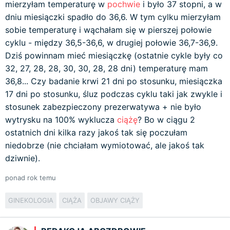
mierzyłam temperaturę w
pochwie
i było 37 stopni, a w
dniu miesiączki spadło do 36,6. W tym cylku mierzyłam
sobie temperaturę i wąchałam się w pierszej połowie
cyklu - między 36,5-36,6, w drugiej połowie 36,7-36,9.
Dziś powinnam mieć miesiączkę (ostatnie cykle były co
32, 27, 28, 28, 30, 30, 28, 28 dni) temperaturę mam
36,8... Czy badanie krwi 21 dni po stosunku, miesiączka
17 dni po stosunku, śluz podczas cyklu taki jak zwykle i
stosunek zabezpieczony prezerwatywa + nie było
wytrysku na 100% wyklucza
ciążę
? Bo w ciągu 2
ostatnich dni kilka razy jakoś tak się poczułam
niedobrze (nie chciałam wymiotować, ale jakoś tak
dziwnie).
ponad rok temu
GINEKOLOGIA
CIĄŻA
OBJAWY CIĄŻY