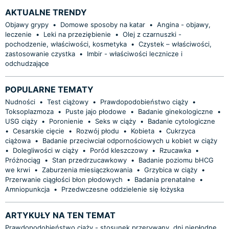
AKTUALNE TRENDY
Objawy grypy
•
Domowe sposoby na katar
•
Angina - objawy,
leczenie
•
Leki na przeziębienie
•
Olej z czarnuszki -
pochodzenie, właściwości, kosmetyka
•
Czystek – właściwości,
zastosowanie czystka
•
Imbir - właściwości lecznicze i
odchudzające
POPULARNE TEMATY
Nudności
•
Test ciążowy
•
Prawdopodobieństwo ciąży
•
Toksoplazmoza
•
Puste jajo płodowe
•
Badanie ginekologiczne
•
USG ciąży
•
Poronienie
•
Seks w ciąży
•
Badanie cytologiczne
•
Cesarskie cięcie
•
Rozwój płodu
•
Kobieta
•
Cukrzyca
ciążowa
•
Badanie przeciwciał odpornościowych u kobiet w ciąży
•
Dolegliwości w ciąży
•
Poród kleszczowy
•
Rzucawka
•
Próżnociąg
•
Stan przedrzucawkowy
•
Badanie poziomu bHCG
we krwi
•
Zaburzenia miesiączkowania
•
Grzybica w ciąży
•
Przerwanie ciągłości błon płodowych
•
Badania prenatalne
•
Amniopunkcja
•
Przedwczesne oddzielenie się łożyska
ARTYKUŁY NA TEN TEMAT
Prawdopodobieństwo ciąży - stosunek przerywany, dni niepłodne,