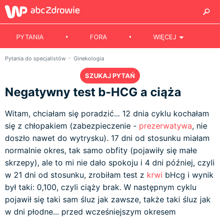
PYTANIA
FORA
WIĘCEJ
Pytania do specjalistów
Ginekologia
SZUKAJ PYTAŃ
Negatywny test b-HCG a ciąża
Witam, chciałam się poradzić... 12 dnia cyklu kochałam
się z chłopakiem (zabezpieczenie -
prezerwatywa
, nie
doszło nawet do wytrysku). 17 dni od stosunku miałam
normalnie okres, tak samo obfity (pojawiły się małe
skrzepy), ale to mi nie dało spokoju i 4 dni później, czyli
w 21 dni od stosunku, zrobiłam test z
krwi
bHcg i wynik
był taki: 0,100, czyli ciąży brak. W następnym cyklu
pojawił się taki sam śluz jak zawsze, także taki śluz jak
w dni płodne... przed wcześniejszym okresem