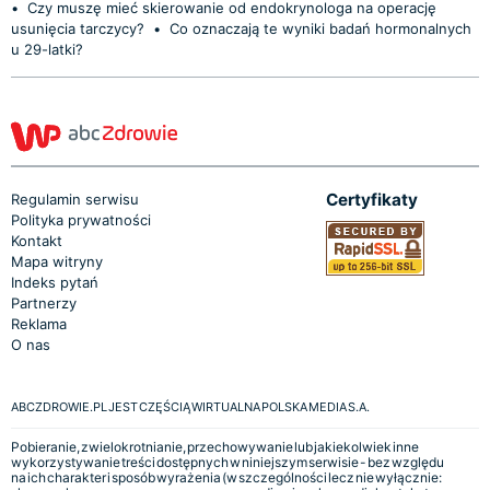
•
Czy muszę mieć skierowanie od endokrynologa na operację
usunięcia tarczycy?
•
Co oznaczają te wyniki badań hormonalnych
u 29-latki?
Certyfikaty
Regulamin serwisu
Polityka prywatności
Kontakt
Mapa witryny
Indeks pytań
Partnerzy
Reklama
O nas
ABCZDROWIE.PL JEST CZĘŚCIĄ WIRTUALNA POLSKA MEDIA S.A.
Pobieranie, zwielokrotnianie, przechowywanie lub jakiekolwiek inne
wykorzystywanie treści dostępnych w niniejszym serwisie - bez względu
na ich charakter i sposób wyrażenia (w szczególności lecz nie wyłącznie: