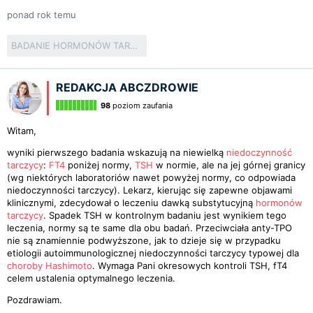
ponad rok temu
BADANIE HORMONÓW TARCZYCY
REDAKCJA ABCZDROWIE
98
poziom zaufania
Witam,
wyniki pierwszego badania wskazują na niewielką
niedoczynność
tarczycy
:
FT4
poniżej normy,
TSH
w normie, ale na jej górnej granicy
(wg niektórych laboratoriów nawet powyżej normy, co odpowiada
niedoczynności tarczycy). Lekarz, kierując się zapewne objawami
klinicznymi, zdecydował o leczeniu dawką substytucyjną
hormonów
tarczycy
. Spadek TSH w kontrolnym badaniu jest wynikiem tego
leczenia, normy są te same dla obu badań. Przeciwciała anty-TPO
nie są znamiennie podwyższone, jak to dzieje się w przypadku
etiologii autoimmunologicznej niedoczynności tarczycy typowej dla
choroby Hashimoto
. Wymaga Pani okresowych kontroli TSH, fT4
celem ustalenia optymalnego leczenia.
Pozdrawiam.