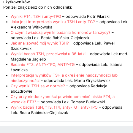
użytkowników.
Poniżej znajdziesz do nich odnośniki:
Wyniki FT4, TSH i anty-TPO
– odpowiada
Piotr Pilarski
Jaka jest interpretacja wyniku TSH i anty-TG?
– odpowiada
Lek.
Aleksandra Witkowska
O czym świadczą wyniki badania hormonów tarczycy?
–
odpowiada
Lek. Beata Babińska-Olejniczak
Jak analizować mój wynik TSH?
– odpowiada
Lek. Paweł
Szadkowski
Wyniki badań TSH, przeciwciał u 36-latki
– odpowiada
Lek.med.
Magdalena Jagiełło
Badanie FT3, ANTY-TPO, ANTY-TG
– odpowiada
Lek. Izabela
Ławnicka
Interpretacja wyników TSH a określenie nadczynności lub
niedoczynności
– odpowiada
Lek. Marta Gryszkiewicz
Czy wyniki TSH są w normie?
– odpowiada
Redakcja
abcZdrowie
Czy przy niedoczynności powinienem mieć niskie FT4, a
wysokie FT3?
– odpowiada
Lek. Tomasz Budlewski
Wynik badań TSH, fT3, fT4, anty-TG i anty-TPO
– odpowiada
Lek. Beata Babińska-Olejniczak