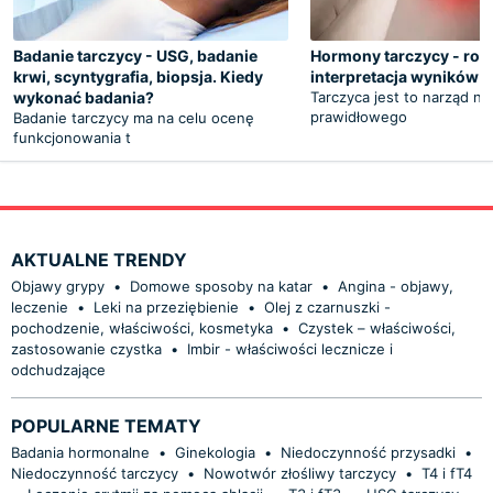
Badanie tarczycy - USG, badanie
Hormony tarczycy - rola
krwi, scyntygrafia, biopsja. Kiedy
interpretacja wyników
wykonać badania?
Tarczyca jest to narząd n
prawidłowego
Badanie tarczycy ma na celu ocenę
funkcjonowania t
AKTUALNE TRENDY
Objawy grypy
•
Domowe sposoby na katar
•
Angina - objawy,
leczenie
•
Leki na przeziębienie
•
Olej z czarnuszki -
pochodzenie, właściwości, kosmetyka
•
Czystek – właściwości,
zastosowanie czystka
•
Imbir - właściwości lecznicze i
odchudzające
POPULARNE TEMATY
Badania hormonalne
•
Ginekologia
•
Niedoczynność przysadki
•
Niedoczynność tarczycy
•
Nowotwór złośliwy tarczycy
•
T4 i fT4