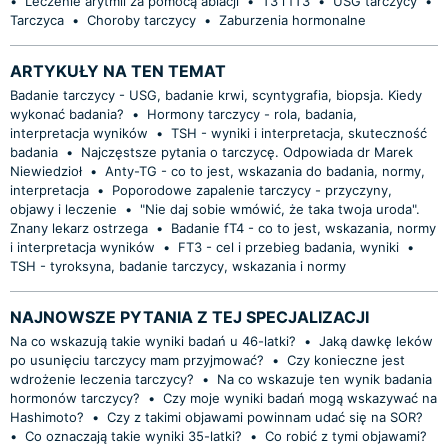
•
Leczenie arytmii za pomocą ablacji
•
T3 i fT3
•
USG tarczycy
•
Tarczyca
•
Choroby tarczycy
•
Zaburzenia hormonalne
ARTYKUŁY NA TEN TEMAT
Badanie tarczycy - USG, badanie krwi, scyntygrafia, biopsja. Kiedy
wykonać badania?
•
Hormony tarczycy - rola, badania,
interpretacja wyników
•
TSH - wyniki i interpretacja, skuteczność
badania
•
Najczęstsze pytania o tarczycę. Odpowiada dr Marek
Niewiedzioł
•
Anty-TG - co to jest, wskazania do badania, normy,
interpretacja
•
Poporodowe zapalenie tarczycy - przyczyny,
objawy i leczenie
•
"Nie daj sobie wmówić, że taka twoja uroda".
Znany lekarz ostrzega
•
Badanie fT4 - co to jest, wskazania, normy
i interpretacja wyników
•
FT3 - cel i przebieg badania, wyniki
•
TSH - tyroksyna, badanie tarczycy, wskazania i normy
NAJNOWSZE PYTANIA Z TEJ SPECJALIZACJI
Na co wskazują takie wyniki badań u 46-latki?
•
Jaką dawkę leków
po usunięciu tarczycy mam przyjmować?
•
Czy konieczne jest
wdrożenie leczenia tarczycy?
•
Na co wskazuje ten wynik badania
hormonów tarczycy?
•
Czy moje wyniki badań mogą wskazywać na
Hashimoto?
•
Czy z takimi objawami powinnam udać się na SOR?
•
Co oznaczają takie wyniki 35-latki?
•
Co robić z tymi objawami?