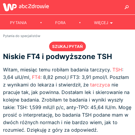
PYTANIA
FORA
WIĘCEJ
Pytania do specjalistów
SZUKAJ PYTAŃ
Niskie FT4 i podwyższone TSH
Witam, miesiąc temu robiłam badania tarczycy.
TSH
:
3,64 ulU/ml,
FT4
: 8,82 pmol,l FT3: 3,91 pmol/l. Poszłam
z wynikami do lekarza i stwierdził, że
tarczyca
nie
pracuje tak, jak powinna. Dostałam lek i skierowanie na
kolejne badania. Zrobiłam te badania i wyniki wyszły
takie: TSH: 1,599 mIU/l p/c, anty-TPO: 45,64 IU/m. Mogę
prosić o interpretację, bo badania TSH podane mam w
dwóch różnych normach i nie bardzo wiem, jak to
rozumieć. Dziękuję z góry za odpowiedź.