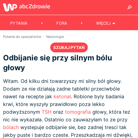
PYTANIA
FORA
WIĘCEJ
Pytania do specjalistów
Neurologia
SZUKAJ PYTAŃ
Odbijanie się przy silnym bólu
głowy
Witam. Od kilku dni towarzyszy mi silny bół głowy.
Dodam ze nie działają zadne tabletki przeciwbóle
nawet na recepte jak
ketonal
. Robione byly badania
krwi, które wyszyły prawidłowo poza lekko
podwyższonym
TSH
oraz
tomografia
głowy, która tez
nic nie wykazała. Ostatnio co zauwazyłam to ze przy
bólach
wystepuje odbijanie sie, bez zadnej tresci tak
jakby puste i bardzo czeste. Przeszkadzaja mi dźwięki,