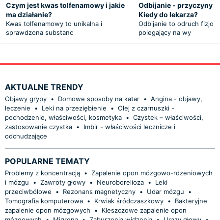
Czym jest kwas tolfenamowy i jakie
Odbijanie - przyczyny i 
ma działanie?
Kiedy do lekarza?
Kwas tolfenamowy to unikalna i
Odbijanie to odruch fizjol
sprawdzona substanc
polegający na wy
AKTUALNE TRENDY
Objawy grypy
•
Domowe sposoby na katar
•
Angina - objawy,
leczenie
•
Leki na przeziębienie
•
Olej z czarnuszki -
pochodzenie, właściwości, kosmetyka
•
Czystek – właściwości,
zastosowanie czystka
•
Imbir - właściwości lecznicze i
odchudzające
POPULARNE TEMATY
Problemy z koncentracją
•
Zapalenie opon mózgowo-rdzeniowych
i mózgu
•
Zawroty głowy
•
Neuroborelioza
•
Leki
przeciwbólowe
•
Rezonans magnetyczny
•
Udar mózgu
•
Tomografia komputerowa
•
Krwiak śródczaszkowy
•
Bakteryjne
zapalenie opon mózgowych
•
Kleszczowe zapalenie opon
mózgowych
•
Migrena
•
Zaburzenia widzenia
•
Urazy głowy
•