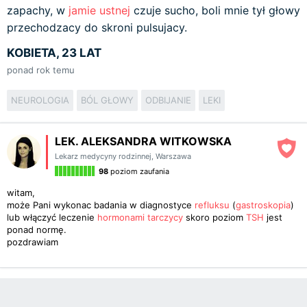
zapachy, w
jamie ustnej
czuje sucho, boli mnie tył głowy
przechodzacy do skroni pulsujacy.
KOBIETA, 23 LAT
ponad rok temu
NEUROLOGIA
BÓL GŁOWY
ODBIJANIE
LEKI
LEK. ALEKSANDRA WITKOWSKA
Lekarz medycyny rodzinnej
,
Warszawa
98
poziom zaufania
witam,
może Pani wykonac badania w diagnostyce
refluksu
(
gastroskopia
)
lub włączyć leczenie
hormonami
tarczycy
skoro poziom
TSH
jest
ponad normę.
pozdrawiam