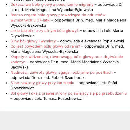
Dokuczliwe bóle głowy a podejrzenie migreny
– odpowiada
Dr
n. med. Maria Magdalena Wysocka-Bąkowska
Bardzo częste bóle głowy prowadzące do odruchów
wymiotnych u 37-latki
– odpowiada
Dr n. med. Maria Magdalena
Wysocka-Bąkowska
Jakie tabletki przy silnym bólu głowy?
– odpowiada
Lek. Marta
Gryszkiewicz
Silny ból głowy i wymioty
– odpowiada
Aleksander Ropielewski
Co jest powodem bólu głowy od rana?
– odpowiada
Dr n. med.
Maria Magdalena Wysocka-Bąkowska
Kłopoty z widzeniem, równowagą, bóle głowy oraz drętwienie
kończyn
– odpowiada
Dr n. med. Maria Magdalena Wysocka-
Bąkowska
Nudności, zawroty głowy, zgaga i odbijanie po posiłkach
–
odpowiada
Dr n. med. Robert Szamborski
Silne zawroty głowy przy karmieniu
– odpowiada
Lek. Rafał
Gryszkiewicz
Ból głowy i oka z prawej strony pojawiający się po przebudzeniu
– odpowiada
Lek. Tomasz Rosochowicz