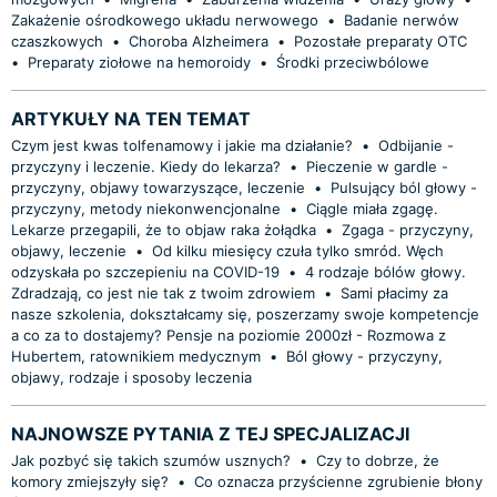
Zakażenie ośrodkowego układu nerwowego
•
Badanie nerwów
czaszkowych
•
Choroba Alzheimera
•
Pozostałe preparaty OTC
•
Preparaty ziołowe na hemoroidy
•
Środki przeciwbólowe
ARTYKUŁY NA TEN TEMAT
Czym jest kwas tolfenamowy i jakie ma działanie?
•
Odbijanie -
przyczyny i leczenie. Kiedy do lekarza?
•
Pieczenie w gardle -
przyczyny, objawy towarzyszące, leczenie
•
Pulsujący ból głowy -
przyczyny, metody niekonwencjonalne
•
Ciągle miała zgagę.
Lekarze przegapili, że to objaw raka żołądka
•
Zgaga - przyczyny,
objawy, leczenie
•
Od kilku miesięcy czuła tylko smród. Węch
odzyskała po szczepieniu na COVID-19
•
4 rodzaje bólów głowy.
Zdradzają, co jest nie tak z twoim zdrowiem
•
Sami płacimy za
nasze szkolenia, dokształcamy się, poszerzamy swoje kompetencje
a co za to dostajemy? Pensje na poziomie 2000zł - Rozmowa z
Hubertem, ratownikiem medycznym
•
Ból głowy - przyczyny,
objawy, rodzaje i sposoby leczenia
NAJNOWSZE PYTANIA Z TEJ SPECJALIZACJI
Jak pozbyć się takich szumów usznych?
•
Czy to dobrze, że
komory zmiejszyły się?
•
Co oznacza przyścienne zgrubienie błony