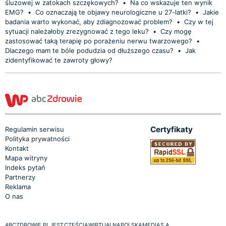
śluzowej w zatokach szczękowych?
•
Na co wskazuje ten wynik
EMG?
•
Co oznaczają te objawy neurologiczne u 27-latki?
•
Jakie
badania warto wykonać, aby zdiagnozować problem?
•
Czy w tej
sytuacji należałoby zrezygnować z tego leku?
•
Czy mogę
zastosować taką terapię po porażeniu nerwu twarzowego?
•
Dlaczego mam te bóle podudzia od dłuższego czasu?
•
Jak
zidentyfikować te zawroty głowy?
Certyfikaty
Regulamin serwisu
Polityka prywatności
Kontakt
Mapa witryny
Indeks pytań
Partnerzy
Reklama
O nas
ABCZDROWIE.PL JEST CZĘŚCIĄ WIRTUALNA POLSKA MEDIA S.A.