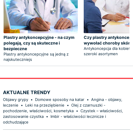
Plastry antykoncepcyjne - na czym
Czy plastry antykoncep
polegają, czy są skuteczne i
wywołać choroby skóry
bezpieczne
Antykoncepcja dla kobiet 
szeroki asortymen
Plastry antykoncepcyjne są jedną z
najskuteczniejs
AKTUALNE TRENDY
Objawy grypy
•
Domowe sposoby na katar
•
Angina - objawy,
leczenie
•
Leki na przeziębienie
•
Olej z czarnuszki -
pochodzenie, właściwości, kosmetyka
•
Czystek – właściwości,
zastosowanie czystka
•
Imbir - właściwości lecznicze i
odchudzające