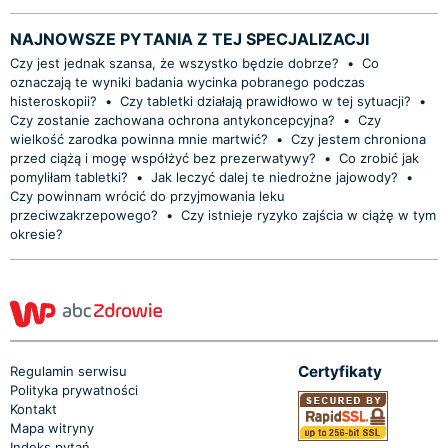
NAJNOWSZE PYTANIA Z TEJ SPECJALIZACJI
Czy jest jednak szansa, że wszystko będzie dobrze?
•
Co
oznaczają te wyniki badania wycinka pobranego podczas
histeroskopii?
•
Czy tabletki działają prawidłowo w tej sytuacji?
•
Czy zostanie zachowana ochrona antykoncepcyjna?
•
Czy
wielkość zarodka powinna mnie martwić?
•
Czy jestem chroniona
przed ciążą i mogę współżyć bez prezerwatywy?
•
Co zrobić jak
pomyliłam tabletki?
•
Jak leczyć dalej te niedrożne jajowody?
•
Czy powinnam wrócić do przyjmowania leku
przeciwzakrzepowego?
•
Czy istnieje ryzyko zajścia w ciążę w tym
okresie?
Certyfikaty
Regulamin serwisu
Polityka prywatności
Kontakt
Mapa witryny
Indeks pytań