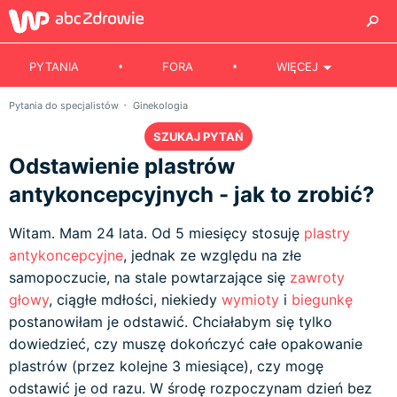
PYTANIA
FORA
WIĘCEJ
Pytania do specjalistów
Ginekologia
SZUKAJ PYTAŃ
Odstawienie plastrów
antykoncepcyjnych - jak to zrobić?
Witam. Mam 24 lata. Od 5 miesięcy stosuję
plastry
antykoncepcyjne
, jednak ze względu na złe
samopoczucie, na stale powtarzające się
zawroty
głowy
, ciągłe mdłości, niekiedy
wymioty
i
biegunkę
postanowiłam je odstawić. Chciałabym się tylko
dowiedzieć, czy muszę dokończyć całe opakowanie
plastrów (przez kolejne 3 miesiące), czy mogę
odstawić je od razu. W środę rozpoczynam dzień bez