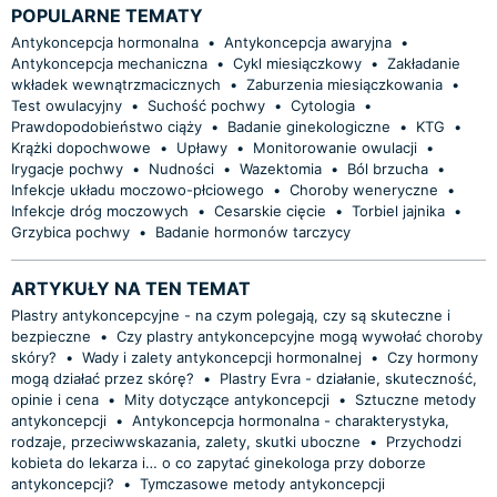
POPULARNE TEMATY
Antykoncepcja hormonalna
•
Antykoncepcja awaryjna
•
Antykoncepcja mechaniczna
•
Cykl miesiączkowy
•
Zakładanie
wkładek wewnątrzmacicznych
•
Zaburzenia miesiączkowania
•
Test owulacyjny
•
Suchość pochwy
•
Cytologia
•
Prawdopodobieństwo ciąży
•
Badanie ginekologiczne
•
KTG
•
Krążki dopochwowe
•
Upławy
•
Monitorowanie owulacji
•
Irygacje pochwy
•
Nudności
•
Wazektomia
•
Ból brzucha
•
Infekcje układu moczowo-płciowego
•
Choroby weneryczne
•
Infekcje dróg moczowych
•
Cesarskie cięcie
•
Torbiel jajnika
•
Grzybica pochwy
•
Badanie hormonów tarczycy
ARTYKUŁY NA TEN TEMAT
Plastry antykoncepcyjne - na czym polegają, czy są skuteczne i
bezpieczne
•
Czy plastry antykoncepcyjne mogą wywołać choroby
skóry?
•
Wady i zalety antykoncepcji hormonalnej
•
Czy hormony
mogą działać przez skórę?
•
Plastry Evra - działanie, skuteczność,
opinie i cena
•
Mity dotyczące antykoncepcji
•
Sztuczne metody
antykoncepcji
•
Antykoncepcja hormonalna - charakterystyka,
rodzaje, przeciwwskazania, zalety, skutki uboczne
•
Przychodzi
kobieta do lekarza i… o co zapytać ginekologa przy doborze
antykoncepcji?
•
Tymczasowe metody antykoncepcji