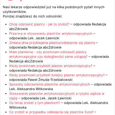
Nasi lekarze odpowiedzieli już na kilka podobnych pytań innych
użytkowników.
Poniżej znajdziesz do nich odnośniki:
Chcę odstawić plastry - jak to zrobić?
– odpowiada
Redakcja
abcZdrowie
Przerwa w stosowaniu plastrów antykoncepcyjnych
–
odpowiada
Lek. Jacek Ławnicki
Zmiana dnia przyklejania plastra/odklejenie się plastra
–
odpowiada
Redakcja abcZdrowie
Mam plamienia - czy powinnam odstawić plastry
antykoncepcyjne czy dolegliwości same ustąpią?
– odpowiada
Redakcja abcZdrowie
Kiedy powinnam przykleić plaster antykoncepcyjny?
–
odpowiada
Redakcja abcZdrowie
Kiedy powinnam przykleić kolejny plaster antykoncepcyjny?
–
odpowiada
Paweł Żmuda-Trzebiatowski
Sposoby odstawienia plastrów antykoncepcyjnych
– odpowiada
Lek. Aleksandra Witkowska
Stosowanie plastrów antykoncepcyjnych a ryzyko zajścia w
ciążę
– odpowiada
Lek. Jacek Ławnicki
Co teraz zrobić z tym plastrem?
– odpowiada
Lek. Aleksandra
Witkowska
Co zrobić w przypadku odklejenia się plastrów Evra?
–