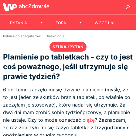
PYTANIA
FORA
WIĘCEJ
Pytania do specjalistów
Ginekologia
SZUKAJ PYTAŃ
Plamienie po tabletkach - czy to jest
coś poważnego, jeśli utrzymuje się
prawie tydzień?
6 dni temu zaczęło mi się dziwne plamienie (myślę, że
to jest jeden ze skutków brania tabletek, bo właśnie co
zaczęłam je stosować), które nadal się utrzymuje. Za
dwa dni mam zrobić sobie tydzieńprzerwy, a plamienie
nie ustaje. Czy to może oznaczać
ciążę
? Zaznaczam,
że raz zdarzyło mi się zażyć tabletkę z trzygodzinnym
opóźnieniem w drugim tygodniu.