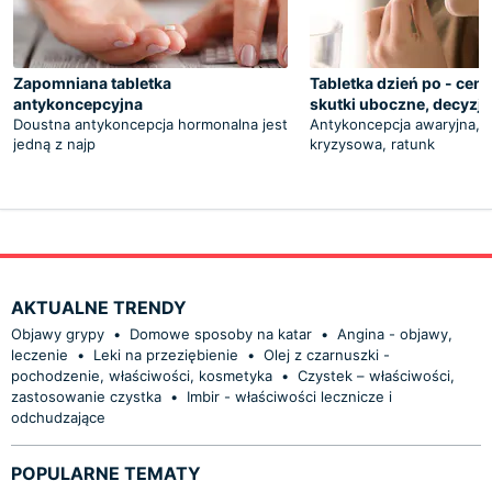
Zapomniana tabletka
Tabletka dzień po - cena,
antykoncepcyjna
skutki uboczne, decyzja
Doustna antykoncepcja hormonalna jest
Antykoncepcja awaryjna, 
jedną z najp
kryzysowa, ratunk
AKTUALNE TRENDY
Objawy grypy
•
Domowe sposoby na katar
•
Angina - objawy,
leczenie
•
Leki na przeziębienie
•
Olej z czarnuszki -
pochodzenie, właściwości, kosmetyka
•
Czystek – właściwości,
zastosowanie czystka
•
Imbir - właściwości lecznicze i
odchudzające
POPULARNE TEMATY