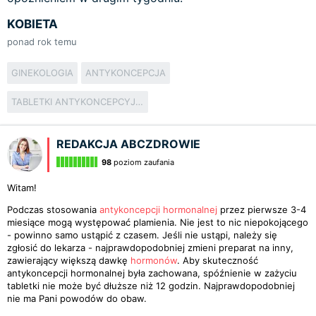
KOBIETA
ponad rok temu
GINEKOLOGIA
ANTYKONCEPCJA
TABLETKI ANTYKONCEPCYJNE
REDAKCJA ABCZDROWIE
98
poziom zaufania
Witam!
Podczas stosowania
antykoncepcji hormonalnej
przez pierwsze 3-4
miesiące mogą występować plamienia. Nie jest to nic niepokojącego
- powinno samo ustąpić z czasem. Jeśli nie ustąpi, należy się
zgłosić do lekarza - najprawdopodobniej zmieni preparat na inny,
zawierający większą dawkę
hormonów
. Aby skuteczność
antykoncepcji hormonalnej była zachowana, spóźnienie w zażyciu
tabletki nie może być dłuższe niż 12 godzin. Najprawdopodobniej
nie ma Pani powodów do obaw.