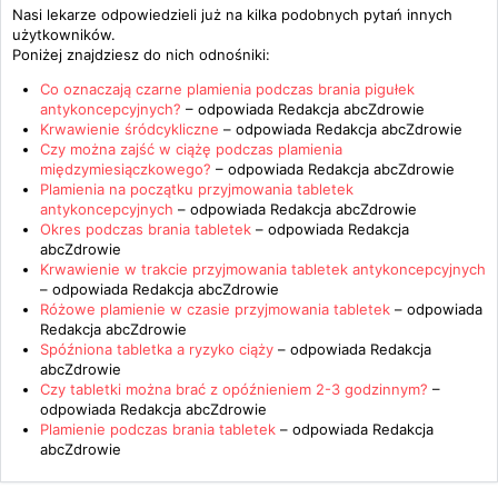
Nasi lekarze odpowiedzieli już na kilka podobnych pytań innych
użytkowników.
Poniżej znajdziesz do nich odnośniki:
Co oznaczają czarne plamienia podczas brania pigułek
antykoncepcyjnych?
– odpowiada
Redakcja abcZdrowie
Krwawienie śródcykliczne
– odpowiada
Redakcja abcZdrowie
Czy można zajść w ciążę podczas plamienia
międzymiesiączkowego?
– odpowiada
Redakcja abcZdrowie
Plamienia na początku przyjmowania tabletek
antykoncepcyjnych
– odpowiada
Redakcja abcZdrowie
Okres podczas brania tabletek
– odpowiada
Redakcja
abcZdrowie
Krwawienie w trakcie przyjmowania tabletek antykoncepcyjnych
– odpowiada
Redakcja abcZdrowie
Różowe plamienie w czasie przyjmowania tabletek
– odpowiada
Redakcja abcZdrowie
Spóźniona tabletka a ryzyko ciąży
– odpowiada
Redakcja
abcZdrowie
Czy tabletki można brać z opóźnieniem 2-3 godzinnym?
–
odpowiada
Redakcja abcZdrowie
Plamienie podczas brania tabletek
– odpowiada
Redakcja
abcZdrowie