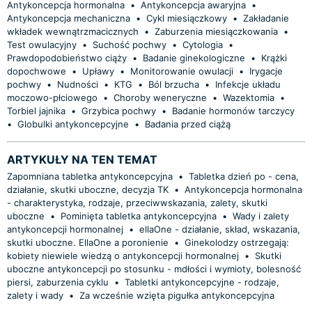
Antykoncepcja hormonalna
•
Antykoncepcja awaryjna
•
Antykoncepcja mechaniczna
•
Cykl miesiączkowy
•
Zakładanie
wkładek wewnątrzmacicznych
•
Zaburzenia miesiączkowania
•
Test owulacyjny
•
Suchość pochwy
•
Cytologia
•
Prawdopodobieństwo ciąży
•
Badanie ginekologiczne
•
Krążki
dopochwowe
•
Upławy
•
Monitorowanie owulacji
•
Irygacje
pochwy
•
Nudności
•
KTG
•
Ból brzucha
•
Infekcje układu
moczowo-płciowego
•
Choroby weneryczne
•
Wazektomia
•
Torbiel jajnika
•
Grzybica pochwy
•
Badanie hormonów tarczycy
•
Globulki antykoncepcyjne
•
Badania przed ciążą
ARTYKUŁY NA TEN TEMAT
Zapomniana tabletka antykoncepcyjna
•
Tabletka dzień po - cena,
działanie, skutki uboczne, decyzja TK
•
Antykoncepcja hormonalna
- charakterystyka, rodzaje, przeciwwskazania, zalety, skutki
uboczne
•
Pominięta tabletka antykoncepcyjna
•
Wady i zalety
antykoncepcji hormonalnej
•
ellaOne - działanie, skład, wskazania,
skutki uboczne. EllaOne a poronienie
•
Ginekolodzy ostrzegają:
kobiety niewiele wiedzą o antykoncepcji hormonalnej
•
Skutki
uboczne antykoncepcji po stosunku - mdłości i wymioty, bolesność
piersi, zaburzenia cyklu
•
Tabletki antykoncepcyjne - rodzaje,
zalety i wady
•
Za wcześnie wzięta pigułka antykoncepcyjna