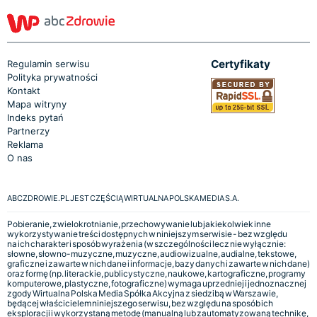
Certyfikaty
Regulamin serwisu
Polityka prywatności
Kontakt
Mapa witryny
Indeks pytań
Partnerzy
Reklama
O nas
ABCZDROWIE.PL JEST CZĘŚCIĄ WIRTUALNA POLSKA MEDIA S.A.
Pobieranie, zwielokrotnianie, przechowywanie lub jakiekolwiek inne
wykorzystywanie treści dostępnych w niniejszym serwisie - bez względu
na ich charakter i sposób wyrażenia (w szczególności lecz nie wyłącznie:
słowne, słowno-muzyczne, muzyczne, audiowizualne, audialne, tekstowe,
graficzne i zawarte w nich dane i informacje, bazy danych i zawarte w nich dane)
oraz formę (np. literackie, publicystyczne, naukowe, kartograficzne, programy
komputerowe, plastyczne, fotograficzne) wymaga uprzedniej i jednoznacznej
zgody Wirtualna Polska Media Spółka Akcyjna z siedzibą w Warszawie,
będącej właścicielem niniejszego serwisu, bez względu na sposób ich
eksploracji i wykorzystaną metodę (manualną lub zautomatyzowaną technikę,