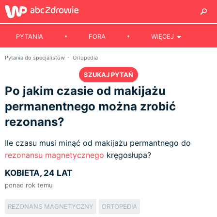
PYTANIA
FORA
WIĘCEJ
Pytania do specjalistów
Ortopedia
SZUKAJ PYTAŃ
Po jakim czasie od makijażu
permanentnego można zrobić
rezonans?
Ile czasu musi minąć od makijażu permantnego do
rezonansu magnetycznego
kręgosłupa?
KOBIETA, 24 LAT
ponad rok temu
REZONANS MAGNETYCZNY
ORTOPEDIA