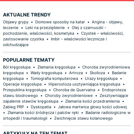
AKTUALNE TRENDY
Objawy grypy
•
Domowe sposoby na katar
•
Angina - objawy,
leczenie
•
Leki na przeziębienie
•
Olej z czarnuszki -
pochodzenie, właściwości, kosmetyka
•
Czystek – właściwości,
zastosowanie czystka
•
Imbir - właściwości lecznicze i
odchudzające
POPULARNE TEMATY
Ból kręgosłupa
•
Złamania kręgosłupa
•
Choroba zwyrodnieniowa
kręgosłupa
•
Wady kręgosłupa
•
Artroza
•
Skolioza
•
Badanie
kręgosłupa
•
Tomografia komputerowa
•
Urazy kręgosłupa
•
Operacje kręgosłupa
•
Hiperostoza usztywniająca kręgosłupa
•
Przepuklina kręgosłupa
•
Choroba de Quervaina
•
Endoproteza
stawu biodrowego
•
Choroby zwyrodnieniowe
•
Zesztywniające
zapalenie stawów kręgosłupa
•
Złamania kości przedramienia
•
Zabieg PRP
•
Dyskopatia
•
Jałowa martwica głowy kości udowej
•
Złamania kości śródręcza i palców ręki
•
Badanie radiologiczne w
ortopedii i traumatologii
•
Zwichnięcie stawu kolanowego
ARTYKUŁY NA TEN TEMAT