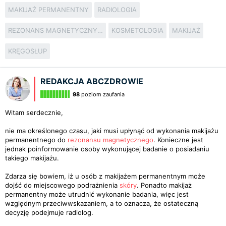
MAKIJAŻ PERMANENTNY
RADIOLOGIA
REZONANS MAGNETYCZNY KRĘGOSŁUPA
KOSMETOLOGIA
MAKIJAŻ
KRĘGOSŁUP
REDAKCJA ABCZDROWIE
98
poziom zaufania
Witam serdecznie,
nie ma określonego czasu, jaki musi upłynąć od wykonania makijażu
permanentnego do
rezonansu magnetycznego
. Konieczne jest
jednak poinformowanie osoby wykonującej badanie o posiadaniu
takiego makijażu.
Zdarza się bowiem, iż u osób z makijażem permanentnym może
dojść do miejscowego podrażnienia
skóry
. Ponadto makijaż
permanentny może utrudnić wykonanie badania, więc jest
względnym przeciwwskazaniem, a to oznacza, że ostateczną
decyzję podejmuje radiolog.