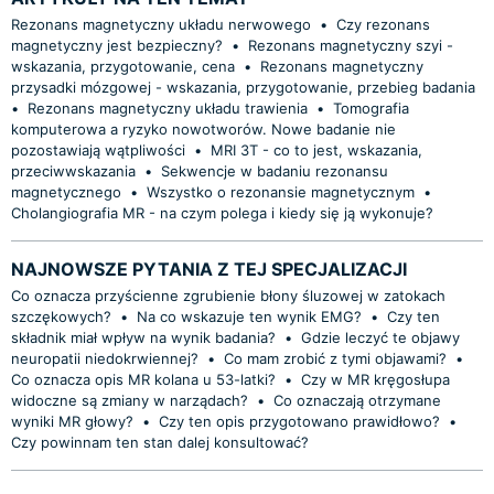
Rezonans magnetyczny układu nerwowego
•
Czy rezonans
magnetyczny jest bezpieczny?
•
Rezonans magnetyczny szyi -
wskazania, przygotowanie, cena
•
Rezonans magnetyczny
przysadki mózgowej - wskazania, przygotowanie, przebieg badania
•
Rezonans magnetyczny układu trawienia
•
Tomografia
komputerowa a ryzyko nowotworów. Nowe badanie nie
pozostawiają wątpliwości
•
MRI 3T - co to jest, wskazania,
przeciwwskazania
•
Sekwencje w badaniu rezonansu
magnetycznego
•
Wszystko o rezonansie magnetycznym
•
Cholangiografia MR - na czym polega i kiedy się ją wykonuje?
NAJNOWSZE PYTANIA Z TEJ SPECJALIZACJI
Co oznacza przyścienne zgrubienie błony śluzowej w zatokach
szczękowych?
•
Na co wskazuje ten wynik EMG?
•
Czy ten
składnik miał wpływ na wynik badania?
•
Gdzie leczyć te objawy
neuropatii niedokrwiennej?
•
Co mam zrobić z tymi objawami?
•
Co oznacza opis MR kolana u 53-latki?
•
Czy w MR kręgosłupa
widoczne są zmiany w narządach?
•
Co oznaczają otrzymane
wyniki MR głowy?
•
Czy ten opis przygotowano prawidłowo?
•
Czy powinnam ten stan dalej konsultować?