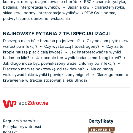
kostnym, normy, diagnozowanie chorób
•
RBC - charakterystyka,
badania, interpretacja wyników
•
Badania krwi - charakterystyka,
skład krwi, normy, interpretacja wyników
•
​RDW CV - norma,
podwyższone, obniżone, wskazania
NAJNOWSZE PYTANIA Z TEJ SPECJALIZACJI
Dlaczego mam bóle brzucha po jedzeniu?
•
Czy poziom płytek krwi
wzrósł po infekcji?
•
Czy wystarczą fitoestrogeny?
•
Czy za te
krople muszę płacić całą kwotę?
•
Jak interpretować te wyniki
badań na kiłę?
•
Jak ocenić ten wynik badania morfologii krwi?
•
Jak długo może być powiększony węzeł chłonny po infekcji?
•
Dlaczego mam tą pokrzywkę od tak dawna?
•
Na co mogą
wskazywać takie wyniki i powiększony migdał?
•
Dlaczego mam to
krwawienie w trakcie stosowania leku Slinda?
Certyfikaty
Regulamin serwisu
Polityka prywatności
Kontakt