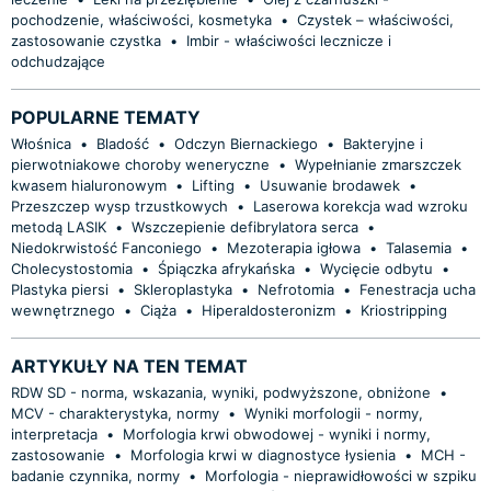
pochodzenie, właściwości, kosmetyka
•
Czystek – właściwości,
zastosowanie czystka
•
Imbir - właściwości lecznicze i
odchudzające
POPULARNE TEMATY
Włośnica
•
Bladość
•
Odczyn Biernackiego
•
Bakteryjne i
pierwotniakowe choroby weneryczne
•
Wypełnianie zmarszczek
kwasem hialuronowym
•
Lifting
•
Usuwanie brodawek
•
Przeszczep wysp trzustkowych
•
Laserowa korekcja wad wzroku
metodą LASIK
•
Wszczepienie defibrylatora serca
•
Niedokrwistość Fanconiego
•
Mezoterapia igłowa
•
Talasemia
•
Cholecystostomia
•
Śpiączka afrykańska
•
Wycięcie odbytu
•
Plastyka piersi
•
Skleroplastyka
•
Nefrotomia
•
Fenestracja ucha
wewnętrznego
•
Ciąża
•
Hiperaldosteronizm
•
Kriostripping
ARTYKUŁY NA TEN TEMAT
RDW SD - norma, wskazania, wyniki, podwyższone, obniżone
•
MCV - charakterystyka, normy
•
Wyniki morfologii - normy,
interpretacja
•
Morfologia krwi obwodowej - wyniki i normy,
zastosowanie
•
Morfologia krwi w diagnostyce łysienia
•
MCH -
badanie czynnika, normy
•
Morfologia - nieprawidłowości w szpiku