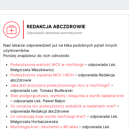
REDAKCJA ABCZDROWIE
Odpowiedź udzielona automatycznie
Nasi lekarze odpowiedzieli już na kilka podobnych pytań innych
użytkowników.
Poniżej znajdziesz do nich odnośniki:
Podwyższona wartość MCV w morfologii
– odpowiada
Lek.
Małgorzata Waszkiewicz
Podwyższone stężenia MCV i MCH
– odpowiada
Redakcja
abcZdrowie
Jaka jest przyczyna podwyższonego mcv w morfologii?
–
odpowiada
Lek. Tomasz Budlewski
Stan podgorączkowy, wymioty i biegunka a wyniki badania krwi
– odpowiada
Lek. Paweł Baljon
Co oznacza ten podwyższony wskaźnik w badaniach krwi?
–
odpowiada
Redakcja abcZdrowie
Co oznaczają moje wyniki morfologii krwi?
– odpowiada
Lek.
Małgorzata Horbaczewska
Morfologia krwi i biochemii u 46-latka
– odpowiada
Lek.