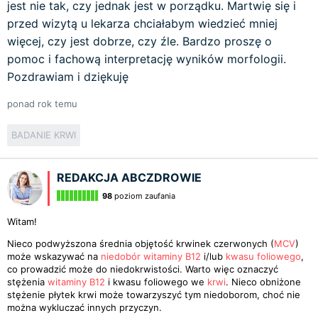
jest nie tak, czy jednak jest w porządku. Martwię się i
przed wizytą u lekarza chciałabym wiedzieć mniej
więcej, czy jest dobrze, czy źle. Bardzo proszę o
pomoc i fachową interpretację wyników morfologii.
Pozdrawiam i dziękuję
ponad rok temu
BADANIE KRWI
REDAKCJA ABCZDROWIE
98
poziom zaufania
Witam!
Nieco podwyższona średnia objętość krwinek czerwonych (
MCV
)
może wskazywać na
niedobór witaminy B12
i/lub
kwasu foliowego
,
co prowadzić może do niedokrwistości. Warto więc oznaczyć
stężenia
witaminy B12
i kwasu foliowego we
krwi
. Nieco obniżone
stężenie płytek krwi może towarzyszyć tym niedoborom, choć nie
można wykluczać innych przyczyn.