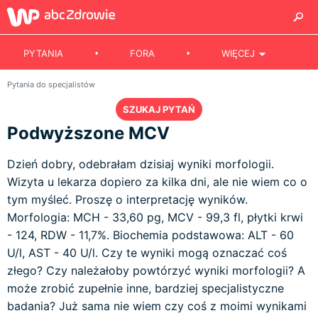
PYTANIA
FORA
WIĘCEJ
Pytania do specjalistów
SZUKAJ PYTAŃ
Podwyższone MCV
Dzień dobry, odebrałam dzisiaj wyniki morfologii.
Wizyta u lekarza dopiero za kilka dni, ale nie wiem co o
tym myśleć. Proszę o interpretację wyników.
Morfologia: MCH - 33,60 pg, MCV - 99,3 fl, płytki krwi
- 124, RDW - 11,7%. Biochemia podstawowa: ALT - 60
U/l, AST - 40 U/l. Czy te wyniki mogą oznaczać coś
złego? Czy należałoby powtórzyć wyniki morfologii? A
może zrobić zupełnie inne, bardziej specjalistyczne
badania? Już sama nie wiem czy coś z moimi wynikami