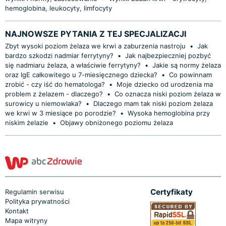
hemoglobina, leukocyty, limfocyty
NAJNOWSZE PYTANIA Z TEJ SPECJALIZACJI
Zbyt wysoki poziom żelaza we krwi a zaburzenia nastroju
•
Jak
bardzo szkodzi nadmiar ferrytyny?
•
Jak najbezpieczniej pozbyć
się nadmiaru żelaza, a właściwie ferrytyny?
•
Jakie są normy żelaza
oraz IgE całkowitego u 7-miesięcznego dziecka?
•
Co powinnam
zrobić - czy iść do hematologa?
•
Moje dziecko od urodzenia ma
problem z żelazem - dlaczego?
•
Co oznacza niski poziom żelaza w
surowicy u niemowlaka?
•
Dlaczego mam tak niski poziom żelaza
we krwi w 3 miesiące po porodzie?
•
Wysoka hemoglobina przy
niskim żelazie
•
Objawy obniżonego poziomu żelaza
Certyfikaty
Regulamin serwisu
Polityka prywatności
Kontakt
Mapa witryny