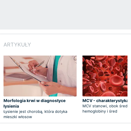
ARTYKUŁY
Morfologia krwi w diagnostyce
MCV - charakterystyka,
łysienia
MCV stanowi, obok średni
hemoglobiny i śred
Łysienie jest chorobą, która dotyka
mieszki włosow