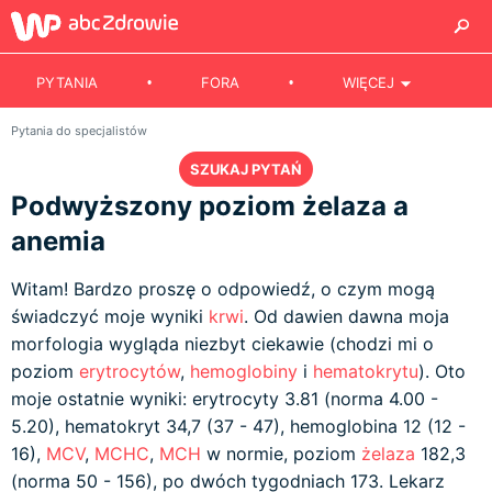
PYTANIA
FORA
WIĘCEJ
Pytania do specjalistów
SZUKAJ PYTAŃ
Podwyższony poziom żelaza a
anemia
Witam! Bardzo proszę o odpowiedź, o czym mogą
świadczyć moje wyniki
krwi
. Od dawien dawna moja
morfologia wygląda niezbyt ciekawie (chodzi mi o
poziom
erytrocytów
,
hemoglobiny
i
hematokrytu
). Oto
moje ostatnie wyniki: erytrocyty 3.81 (norma 4.00 -
5.20), hematokryt 34,7 (37 - 47), hemoglobina 12 (12 -
16),
MCV
,
MCHC
,
MCH
w normie, poziom
żelaza
182,3
(norma 50 - 156), po dwóch tygodniach 173. Lekarz