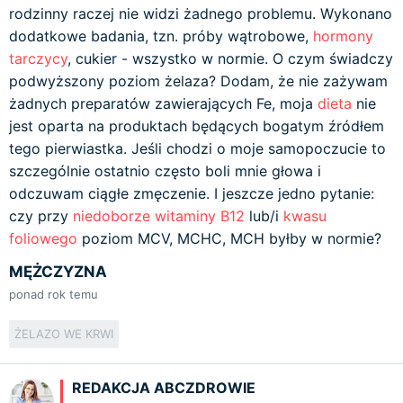
rodzinny raczej nie widzi żadnego problemu. Wykonano
dodatkowe badania, tzn. próby wątrobowe,
hormony
tarczycy
, cukier - wszystko w normie. O czym świadczy
podwyższony poziom żelaza? Dodam, że nie zażywam
żadnych preparatów zawierających Fe, moja
dieta
nie
jest oparta na produktach będących bogatym źródłem
tego pierwiastka. Jeśli chodzi o moje samopoczucie to
szczególnie ostatnio często boli mnie głowa i
odczuwam ciągłe zmęczenie. I jeszcze jedno pytanie:
czy przy
niedoborze witaminy B12
lub/i
kwasu
foliowego
poziom MCV, MCHC, MCH byłby w normie?
MĘŻCZYZNA
ponad rok temu
ŻELAZO WE KRWI
REDAKCJA ABCZDROWIE