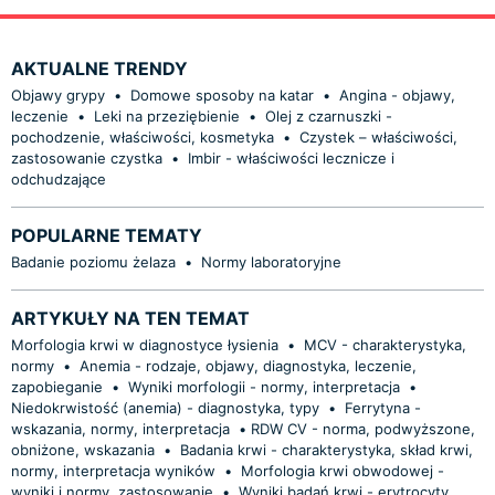
AKTUALNE TRENDY
Objawy grypy
•
Domowe sposoby na katar
•
Angina - objawy,
leczenie
•
Leki na przeziębienie
•
Olej z czarnuszki -
pochodzenie, właściwości, kosmetyka
•
Czystek – właściwości,
zastosowanie czystka
•
Imbir - właściwości lecznicze i
odchudzające
POPULARNE TEMATY
Badanie poziomu żelaza
•
Normy laboratoryjne
ARTYKUŁY NA TEN TEMAT
Morfologia krwi w diagnostyce łysienia
•
MCV - charakterystyka,
normy
•
Anemia - rodzaje, objawy, diagnostyka, leczenie,
zapobieganie
•
Wyniki morfologii - normy, interpretacja
•
Niedokrwistość (anemia) - diagnostyka, typy
•
Ferrytyna -
wskazania, normy, interpretacja
•
​RDW CV - norma, podwyższone,
obniżone, wskazania
•
Badania krwi - charakterystyka, skład krwi,
normy, interpretacja wyników
•
Morfologia krwi obwodowej -
wyniki i normy, zastosowanie
•
Wyniki badań krwi - erytrocyty,