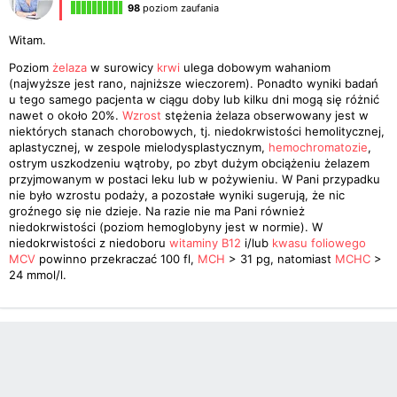
98
poziom zaufania
Witam.
Poziom
żelaza
w surowicy
krwi
ulega dobowym wahaniom
(najwyższe jest rano, najniższe wieczorem). Ponadto wyniki badań
u tego samego pacjenta w ciągu doby lub kilku dni mogą się różnić
nawet o około 20%.
Wzrost
stężenia żelaza obserwowany jest w
niektórych stanach chorobowych, tj. niedokrwistości hemolitycznej,
aplastycznej, w zespole mielodysplastycznym,
hemochromatozie
,
ostrym uszkodzeniu wątroby, po zbyt dużym obciążeniu żelazem
przyjmowanym w postaci leku lub w pożywieniu. W Pani przypadku
nie było wzrostu podaży, a pozostałe wyniki sugerują, że nic
groźnego się nie dzieje. Na razie nie ma Pani również
niedokrwistości (poziom hemoglobyny jest w normie). W
niedokrwistości z niedoboru
witaminy B12
i/lub
kwasu foliowego
MCV
powinno przekraczać 100 fl,
MCH
> 31 pg, natomiast
MCHC
>
24 mmol/l.