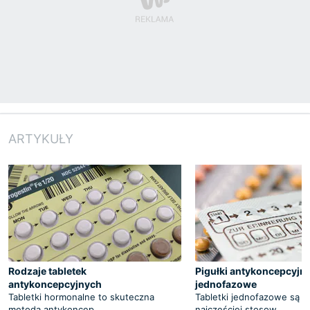
ARTYKUŁY
Rodzaje tabletek
Pigułki antykoncepcyjn
antykoncepcyjnych
jednofazowe
Tabletki hormonalne to skuteczna
Tabletki jednofazowe są o
metoda antykoncep
najczęściej stosow