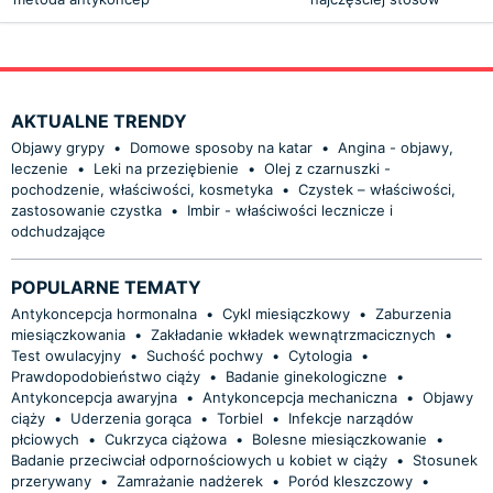
AKTUALNE TRENDY
Objawy grypy
•
Domowe sposoby na katar
•
Angina - objawy,
leczenie
•
Leki na przeziębienie
•
Olej z czarnuszki -
pochodzenie, właściwości, kosmetyka
•
Czystek – właściwości,
zastosowanie czystka
•
Imbir - właściwości lecznicze i
odchudzające
POPULARNE TEMATY
Antykoncepcja hormonalna
•
Cykl miesiączkowy
•
Zaburzenia
miesiączkowania
•
Zakładanie wkładek wewnątrzmacicznych
•
Test owulacyjny
•
Suchość pochwy
•
Cytologia
•
Prawdopodobieństwo ciąży
•
Badanie ginekologiczne
•
Antykoncepcja awaryjna
•
Antykoncepcja mechaniczna
•
Objawy
ciąży
•
Uderzenia gorąca
•
Torbiel
•
Infekcje narządów
płciowych
•
Cukrzyca ciążowa
•
Bolesne miesiączkowanie
•
Badanie przeciwciał odpornościowych u kobiet w ciąży
•
Stosunek
przerywany
•
Zamrażanie nadżerek
•
Poród kleszczowy
•