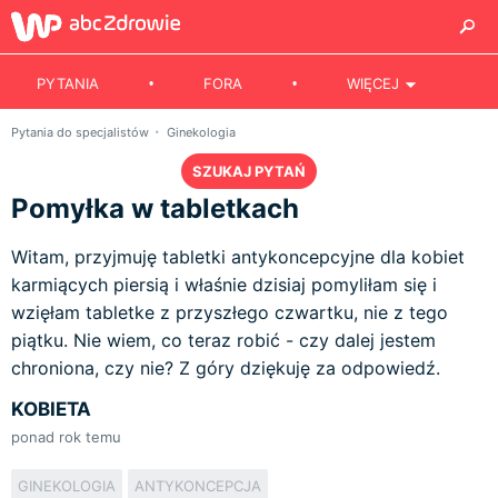
PYTANIA
FORA
WIĘCEJ
Pytania do specjalistów
Ginekologia
SZUKAJ PYTAŃ
Pomyłka w tabletkach
Witam, przyjmuję tabletki antykoncepcyjne dla kobiet
karmiących piersią i właśnie dzisiaj pomyliłam się i
wzięłam tabletke z przyszłego czwartku, nie z tego
piątku. Nie wiem, co teraz robić - czy dalej jestem
chroniona, czy nie? Z góry dziękuję za odpowiedź.
KOBIETA
ponad rok temu
GINEKOLOGIA
ANTYKONCEPCJA