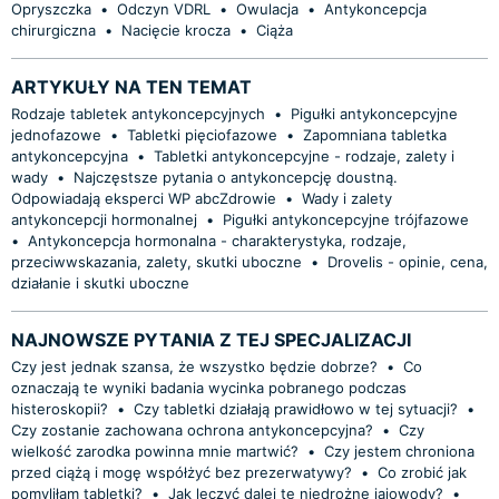
Opryszczka
•
Odczyn VDRL
•
Owulacja
•
Antykoncepcja
chirurgiczna
•
Nacięcie krocza
•
Ciąża
ARTYKUŁY NA TEN TEMAT
Rodzaje tabletek antykoncepcyjnych
•
Pigułki antykoncepcyjne
jednofazowe
•
Tabletki pięciofazowe
•
Zapomniana tabletka
antykoncepcyjna
•
Tabletki antykoncepcyjne - rodzaje, zalety i
wady
•
Najczęstsze pytania o antykoncepcję doustną.
Odpowiadają eksperci WP abcZdrowie
•
Wady i zalety
antykoncepcji hormonalnej
•
Pigułki antykoncepcyjne trójfazowe
•
Antykoncepcja hormonalna - charakterystyka, rodzaje,
przeciwwskazania, zalety, skutki uboczne
•
Drovelis - opinie, cena,
działanie i skutki uboczne
NAJNOWSZE PYTANIA Z TEJ SPECJALIZACJI
Czy jest jednak szansa, że wszystko będzie dobrze?
•
Co
oznaczają te wyniki badania wycinka pobranego podczas
histeroskopii?
•
Czy tabletki działają prawidłowo w tej sytuacji?
•
Czy zostanie zachowana ochrona antykoncepcyjna?
•
Czy
wielkość zarodka powinna mnie martwić?
•
Czy jestem chroniona
przed ciążą i mogę współżyć bez prezerwatywy?
•
Co zrobić jak
pomyliłam tabletki?
•
Jak leczyć dalej te niedrożne jajowody?
•