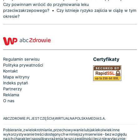
Czy powinnam wrócić do przyjmowania leku
przeciwzakrzepowego?
•
Czy istnieje ryzyko zajścia w ciążę w tym
okresie?
Certyfikaty
Regulamin serwisu
Polityka prywatności
Kontakt
Mapa witryny
Indeks pytań
Partnerzy
Reklama
O nas
ABCZDROWIE.PL JEST CZĘŚCIĄ WIRTUALNA POLSKA MEDIA S.A.
Pobieranie, zwielokrotnianie, przechowywanie lub jakiekolwiek inne
wykorzystywanie treści dostępnych w niniejszym serwisie - bez względu
na ich charakter i sposób wyrażenia (w szczególności lecz nie wyłącznie: