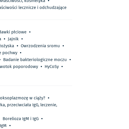
 właściwości, kosmetyka
•
aściwości lecznicze i odchudzające
dawki płciowe
•
a
•
Jajnik
•
łożyska
•
Owrzodzenia sromu
•
e pochwy
•
•
Badanie bakteriologiczne moczu
•
rwotok poporodowy
•
HyCoSy
•
oksoplazmozę w ciąży?
•
a, przeciwciała IgG, leczenie,
Borelioza IgM i IgG
•
 IgM
•