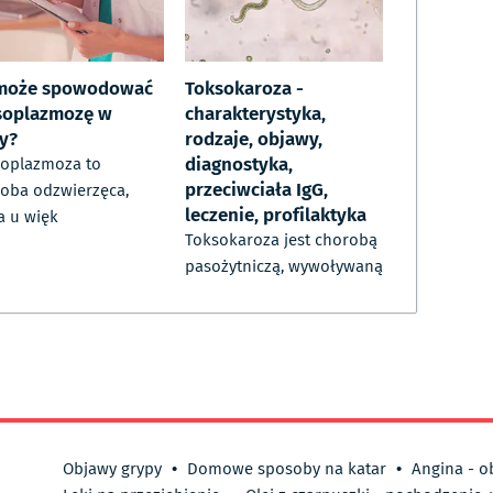
może spowodować
Toksokaroza -
soplazmozę w
charakterystyka,
ży?
rodzaje, objawy,
diagnostyka,
oplazmoza to
przeciwciała IgG,
oba odzwierzęca,
leczenie, profilaktyka
a u więk
Toksokaroza jest chorobą
pasożytniczą, wywoływaną
Objawy grypy
•
Domowe sposoby na katar
•
Angina - o