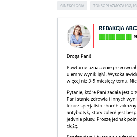
GINEKOLOGIA
TOKSOPLAZMOZA IGG, I
REDAKCJA AB
9
Droga Pani!
Powtórne oznaczenie przeciwcia
ujemny wynik IgM. Wysoka awidno
więcej niż 3-5 miesięcy temu. Nie 
Pytanie, które Pani zadała jest o 
Pani stanie zdrowia i innych wynik
lekarz specjalista chorób zakaźn
antybiotyk, który zalecił jest bez
jedynie plusy. Proszę jednak po
ciążę.