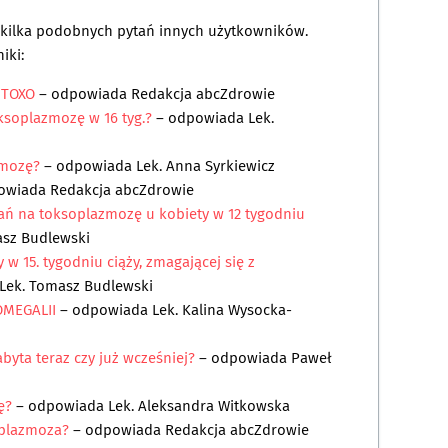
a kilka podobnych pytań innych użytkowników.
iki:
 TOXO
– odpowiada
Redakcja abcZdrowie
ksoplazmozę w 16 tyg.?
– odpowiada
Lek.
zmozę?
– odpowiada
Lek. Anna Syrkiewicz
owiada
Redakcja abcZdrowie
ań na toksoplazmozę u kobiety w 12 tygodniu
asz Budlewski
 w 15. tygodniu ciąży, zmagającej się z
Lek. Tomasz Budlewski
MEGALII
– odpowiada
Lek. Kalina Wysocka-
byta teraz czy już wcześniej?
– odpowiada
Paweł
zę?
– odpowiada
Lek. Aleksandra Witkowska
oplazmoza?
– odpowiada
Redakcja abcZdrowie