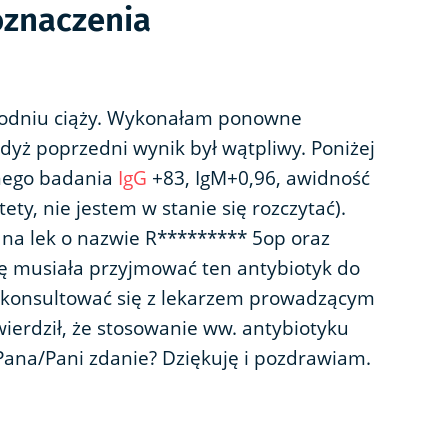
oznaczenia
ygodniu ciąży. Wykonałam ponowne
dyż poprzedni wynik był wątpliwy. Poniżej
nego badania
IgG
+83, IgM+0,96, awidność
tety, nie jestem w stanie się rozczytać).
na lek o nazwie R********* 5op oraz
ę musiała przyjmować ten antybiotyk do
 skonsultować się z lekarzem prowadzącym
stwierdził, że stosowanie ww. antybiotyku
t Pana/Pani zdanie? Dziękuję i pozdrawiam.