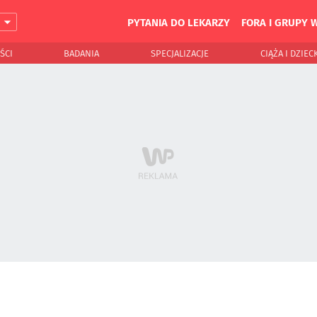
PYTANIA DO LEKARZY
FORA I GRUPY 
J
ŚCI
BADANIA
SPECJALIZACJE
CIĄŻA I DZIEC