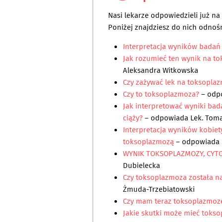
Nasi lekarze odpowiedzieli już n
Poniżej znajdziesz do nich odnośn
Interpretacja wyników badań
Jak rozumieć ten wynik na to
Aleksandra Witkowska
Czy zażywać lek na toksopla
Czy to toksoplazmoza?
– odp
Jak interpretować wyniki bad
ciąży?
– odpowiada
Lek. Tom
Interpretacja wyników kobiety
toksoplazmozą
– odpowiada
WYNIK TOKSOPLAZMOZY, CYTO
Dubielecka
Czy toksoplazmoza została na
Żmuda-Trzebiatowski
Czy mam teraz toksoplazmo
Jakie skutki może mieć toks