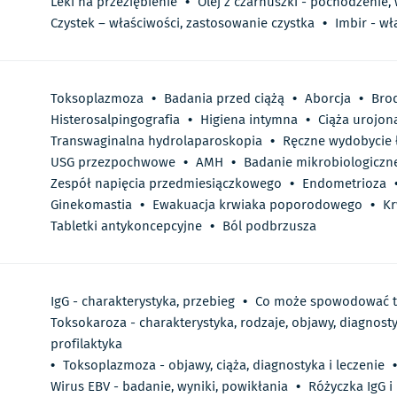
Leki na przeziębienie
•
Olej z czarnuszki - pochodzenie,
Czystek – właściwości, zastosowanie czystka
•
Imbir - wł
Toksoplazmoza
•
Badania przed ciążą
•
Aborcja
•
Bro
Histerosalpingografia
•
Higiena intymna
•
Ciąża urojon
Transwaginalna hydrolaparoskopia
•
Ręczne wydobycie 
USG przezpochwowe
•
AMH
•
Badanie mikrobiologiczn
Zespół napięcia przedmiesiączkowego
•
Endometrioza
Ginekomastia
•
Ewakuacja krwiaka poporodowego
•
K
Tabletki antykoncepcyjne
•
Ból podbrzusza
IgG - charakterystyka, przebieg
•
Co może spowodować t
Toksokaroza - charakterystyka, rodzaje, objawy, diagnostyk
profilaktyka
•
Toksoplazmoza - objawy, ciąża, diagnostyka i leczenie
•
Wirus EBV - badanie, wyniki, powikłania
•
Różyczka IgG i