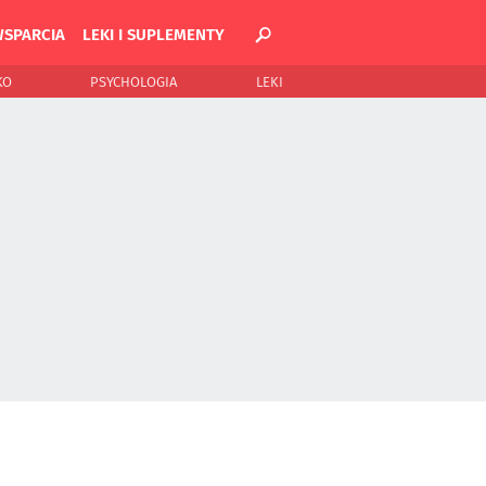
WSPARCIA
LEKI I SUPLEMENTY
KO
PSYCHOLOGIA
LEKI