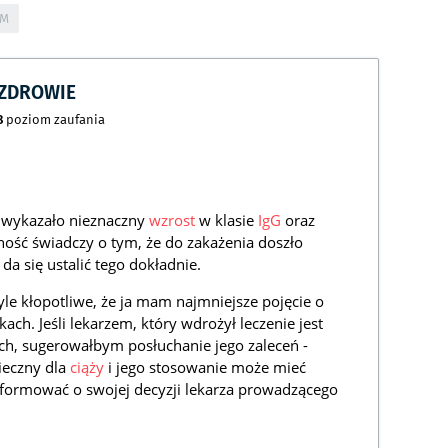
GM
CZDROWIE
8
poziom zaufania
ł wykazało nieznaczny
wzrost
w klasie
IgG
oraz
ść świadczy o tym, że do zakażenia doszło
da się ustalić tego dokładnie.
tyle kłopotliwe, że ja mam najmniejsze pojęcie o
ach. Jeśli lekarzem, który wdrożył leczenie jest
ych, sugerowałbym posłuchanie jego zaleceń -
pieczny dla
ciąży
i jego stosowanie może mieć
informować o swojej decyzji lekarza prowadzącego