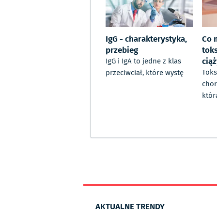
IgG - charakterystyka,
Co 
przebieg
tok
cią
IgG i IgA to jedne z klas
Toks
przeciwciał, które wystę
chor
któr
AKTUALNE TRENDY