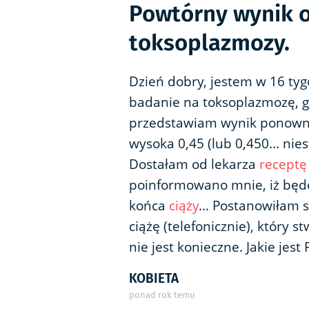
Powtórny wynik 
toksoplazmozy.
Dzień dobry, jestem w 16 t
badanie na toksoplazmozę, g
przedstawiam wynik ponow
wysoka 0,45 (lub 0,450... nies
Dostałam od lekarza
receptę
poinformowano mnie, iż będ
końca
ciąży
... Postanowiłam
ciążę (telefonicznie), który 
nie jest konieczne. Jakie jes
KOBIETA
ponad rok temu