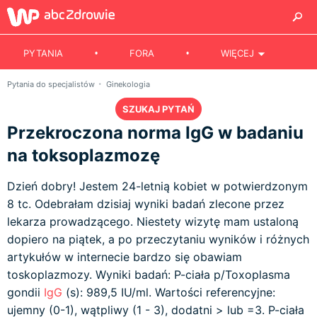
PYTANIA
FORA
WIĘCEJ
Pytania do specjalistów
Ginekologia
SZUKAJ PYTAŃ
Przekroczona norma IgG w badaniu
na toksoplazmozę
Dzień dobry! Jestem 24-letnią kobiet w potwierdzonym
8 tc. Odebrałam dzisiaj wyniki badań zlecone przez
lekarza prowadzącego. Niestety wizytę mam ustaloną
dopiero na piątek, a po przeczytaniu wyników i różnych
artykułów w internecie bardzo się obawiam
toskoplazmozy. Wyniki badań: P-ciała p/Toxoplasma
gondii
IgG
(s): 989,5 IU/ml. Wartości referencyjne:
ujemny (0-1), wątpliwy (1 - 3), dodatni > lub =3. P-ciała