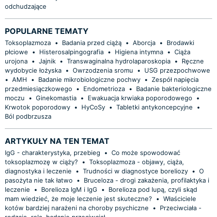
odchudzające
POPULARNE TEMATY
Toksoplazmoza
•
Badania przed ciążą
•
Aborcja
•
Brodawki
płciowe
•
Histerosalpingografia
•
Higiena intymna
•
Ciąża
urojona
•
Jajnik
•
Transwaginalna hydrolaparoskopia
•
Ręczne
wydobycie łożyska
•
Owrzodzenia sromu
•
USG przezpochwowe
•
AMH
•
Badanie mikrobiologiczne pochwy
•
Zespół napięcia
przedmiesiączkowego
•
Endometrioza
•
Badanie bakteriologiczne
moczu
•
Ginekomastia
•
Ewakuacja krwiaka poporodowego
•
Krwotok poporodowy
•
HyCoSy
•
Tabletki antykoncepcyjne
•
Ból podbrzusza
ARTYKUŁY NA TEN TEMAT
IgG - charakterystyka, przebieg
•
Co może spowodować
toksoplazmozę w ciąży?
•
Toksoplazmoza - objawy, ciąża,
diagnostyka i leczenie
•
Trudności w diagnostyce boreliozy
•
O
pasożyta nie tak łatwo
•
Bruceloza - drogi zakażenia, profilaktyka i
leczenie
•
Borelioza IgM i IgG
•
Borelioza pod lupą, czyli skąd
mam wiedzieć, że moje leczenie jest skuteczne?
•
Właściciele
kotów bardziej narażeni na choroby psychiczne
•
Przeciwciała -
rodzaje, rola, badanie przeciwciał