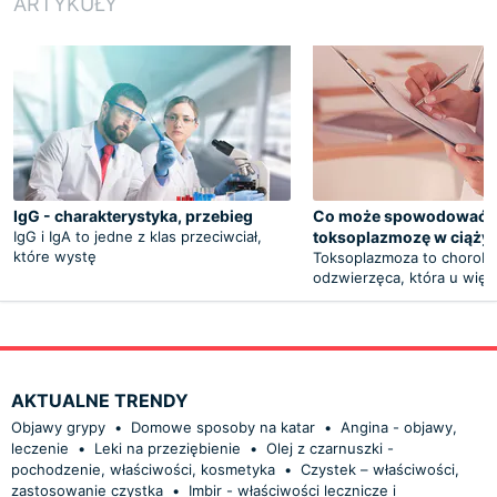
ARTYKUŁY
IgG - charakterystyka, przebieg
Co może spowodować
IgG i IgA to jedne z klas przeciwciał,
toksoplazmozę w ciąży
które wystę
Toksoplazmoza to chorob
odzwierzęca, która u więk
AKTUALNE TRENDY
Objawy grypy
•
Domowe sposoby na katar
•
Angina - objawy,
leczenie
•
Leki na przeziębienie
•
Olej z czarnuszki -
pochodzenie, właściwości, kosmetyka
•
Czystek – właściwości,
zastosowanie czystka
•
Imbir - właściwości lecznicze i