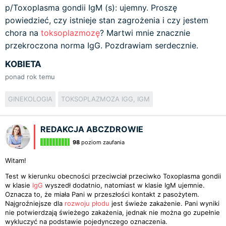
p/Toxoplasma gondii IgM (s): ujemny. Proszę
powiedzieć, czy istnieje stan zagrożenia i czy jestem
chora na
toksoplazmozę
? Martwi mnie znacznie
przekroczona norma IgG. Pozdrawiam serdecznie.
KOBIETA
ponad rok temu
GINEKOLOGIA
TOKSOPLAZMOZA IGG, IGM
REDAKCJA ABCZDROWIE
98
poziom zaufania
Witam!
Test w kierunku obecności przeciwciał przeciwko Toxoplasma gondii
w klasie
IgG
wyszedł dodatnio, natomiast w klasie IgM ujemnie.
Oznacza to, że miała Pani w przeszłości kontakt z pasożytem.
Najgroźniejsze dla
rozwoju płodu
jest świeże zakażenie. Pani wyniki
nie potwierdzają świeżego zakażenia, jednak nie można go zupełnie
wykluczyć na podstawie pojedynczego oznaczenia.