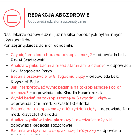
REDAKCJA ABCZDROWIE
Odpowiedź udzielona automatycznie
Nasi lekarze odpowiedzieli już na kilka podobnych pytań innych
użytkowników.
Poniżej znajdziesz do nich odnośniki:
Czy ciężarna jest chora na toksoplazmozę?
– odpowiada
Lek.
Paweł Szadkowski
Analiza wyniku badania przed staraniami o dziecko
– odpowiada
Lek. Magdalena Parys
Badania przeciwciał w 9. tygodniu ciąży
– odpowiada
Lek.
Krzysztof Bojar
Jak interpretować wynik badania na toksoplazmozę i co on
oznacza?
– odpowiada
Lek. Klaudia Kuśmierczuk
Wyniki badań na toksoplazmozę w 6 tygodniu ciąży
–
odpowiada
Dr n. med. Krzysztof Gierlotka
Badanie na toksoplazmozę a 10. tydzień ciąży
– odpowiada
Dr n.
med. Krzysztof Gierlotka
Analiza wyników toksoplazmozy i przeciwciał różyczki
–
odpowiada
Redakcja abcZdrowie
Badania w ciąży na toksoplazmozę i różyczkę
– odpowiada