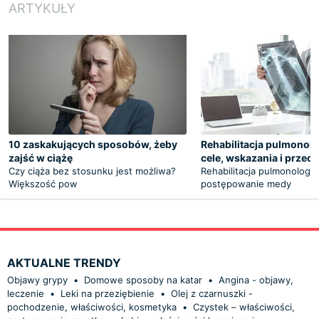
ARTYKUŁY
10 zaskakujących sposobów, żeby
Rehabilitacja pulmonolo
zajść w ciążę
cele, wskazania i prze
Czy ciąża bez stosunku jest możliwa?
Rehabilitacja pulmonologic
Większość pow
postępowanie medy
AKTUALNE TRENDY
Objawy grypy
•
Domowe sposoby na katar
•
Angina - objawy,
leczenie
•
Leki na przeziębienie
•
Olej z czarnuszki -
pochodzenie, właściwości, kosmetyka
•
Czystek – właściwości,