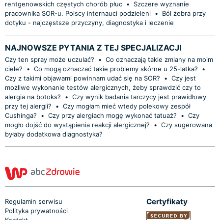
rentgenowskich częstych chorób płuc
•
Szczere wyznanie
pracownika SOR-u. Polscy internauci podzieleni
•
Ból żebra przy
dotyku - najczęstsze przyczyny, diagnostyka i leczenie
NAJNOWSZE PYTANIA Z TEJ SPECJALIZACJI
Czy ten spray może uczulać?
•
Co oznaczają takie zmiany na moim
ciele?
•
Co mogą oznaczać takie problemy skórne u 25-latka?
•
Czy z takimi objawami powinnam udać się na SOR?
•
Czy jest
możliwe wykonanie testów alergicznych, żeby sprawdzić czy to
alergia na botoks?
•
Czy wynik badania tarczycy jest prawidłowy
przy tej alergii?
•
Czy mogłam mieć wtedy polekowy zespół
Cushinga?
•
Czy przy alergiach mogę wykonać tatuaż?
•
Czy
mogło dojść do wystąpienia reakcji alergicznej?
•
Czy sugerowana
byłaby dodatkowa diagnostyka?
Certyfikaty
Regulamin serwisu
Polityka prywatności
Kontakt