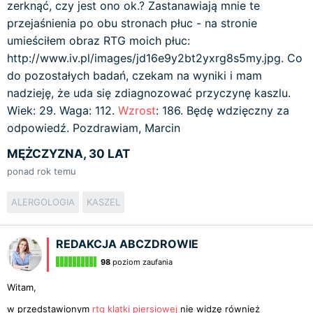
zerknąć, czy jest ono ok.? Zastanawiają mnie te
przejaśnienia po obu stronach płuc - na stronie
umieściłem obraz RTG moich płuc:
http://www.iv.pl/images/jd16e9y2bt2yxrg8s5my.jpg. Co
do pozostałych badań, czekam na wyniki i mam
nadzieję, że uda się zdiagnozować przyczynę kaszlu.
Wiek: 29. Waga: 112.
Wzrost
: 186. Będę wdzięczny za
odpowiedź. Pozdrawiam, Marcin
MĘŻCZYZNA, 30 LAT
ponad rok temu
ALERGOLOGIA
KASZEL
REDAKCJA ABCZDROWIE
98
poziom zaufania
Witam,
w przedstawionym
rtg klatki piersiowej
nie widzę również