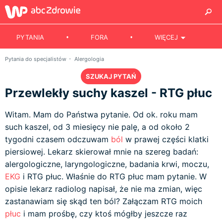
PYTANIA
FORA
WIĘCEJ
Pytania do specjalistów
Alergologia
SZUKAJ PYTAŃ
Przewlekły suchy kaszel - RTG płuc
Witam. Mam do Państwa pytanie. Od ok. roku mam
such kaszel, od 3 miesięcy nie palę, a od około 2
tygodni czasem odczuwam
ból
w prawej części klatki
piersiowej. Lekarz skierował mnie na szereg badań:
alergologiczne, laryngologiczne, badania krwi, moczu,
EKG
i RTG płuc. Właśnie do RTG płuc mam pytanie. W
opisie lekarz radiolog napisał, że nie ma zmian, więc
zastanawiam się skąd ten ból? Załączam RTG moich
płuc
i mam prośbę, czy ktoś mógłby jeszcze raz