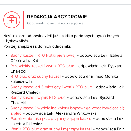
REDAKCJA ABCZDROWIE
Odpowiedź udzielona automatycznie
Nasi lekarze odpowiedzieli już na kilka podobnych pytań innych
użytkowników.
Poniżej znajdziesz do nich odnośniki:
Suchy kaszel i RTG klatki piersiowej
– odpowiada
Lek. Izabela
Górkiewicz-Kot
Przewlekły kaszel i wynik RTG płuc
– odpowiada
Lek. Ryszard
Chalecki
RTG płuc oraz suchy kaszel
– odpowiada
dr n. med Monika
Łukaszewicz
Suchy kaszel od 5 miesięcy i wynik RTG płuc
– odpowiada
Lek.
Ryszard Chalecki
Suchy kaszel i wynik RTG płuc
– odpowiada
Lek. Ryszard
Chalecki
Suchy kaszel i wydzielina koloru brązowego wydobywająca się
z płuc
– odpowiada
Lek. Aleksandra Witkowska
Podejrzenie raka płuc przy męczącym kaszlu
– odpowiada
Lek.
Jacek Miśkiewicz
Wynik RTG płuc oraz suchy i męczący kaszel
– odpowiada
Dr n.