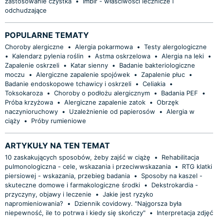
zastosowanie czystka
•
Imbir - właściwości lecznicze i
odchudzające
POPULARNE TEMATY
Choroby alergiczne
•
Alergia pokarmowa
•
Testy alergologiczne
•
Kalendarz pylenia roślin
•
Astma oskrzelowa
•
Alergia na leki
•
Zapalenie oskrzeli
•
Katar sienny
•
Badanie bakteriologiczne
moczu
•
Alergiczne zapalenie spojówek
•
Zapalenie płuc
•
Badanie endoskopowe tchawicy i oskrzeli
•
Celiakia
•
Toksokaroza
•
Choroby o podłożu alergicznym
•
Badania PEF
•
Próba krzyżowa
•
Alergiczne zapalenie zatok
•
Obrzęk
naczynioruchowy
•
Uzależnienie od papierosów
•
Alergia w
ciąży
•
Próby rumieniowe
ARTYKUŁY NA TEN TEMAT
10 zaskakujących sposobów, żeby zajść w ciążę
•
Rehabilitacja
pulmonologiczna - cele, wskazania i przeciwwskazania
•
RTG klatki
piersiowej - wskazania, przebieg badania
•
Sposoby na kaszel -
skuteczne domowe i farmakologiczne środki
•
Dekstrokardia -
przyczyny, objawy i leczenie
•
Jakie jest ryzyko
napromieniowania?
•
Dziennik covidowy. "Najgorsza była
niepewność, ile to potrwa i kiedy się skończy"
•
Interpretacja zdjęć