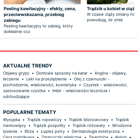
Peeling kawitacyjny - efekty, cena,
Trądzik u kobiet w ciąży
przeciwwskazania, przebieg
W czasie ciąży zmiany ho
powodują, że zmie
zabiegu
Peeling kawitacyjny to zabieg, który
dokładnie ocz
AKTUALNE TRENDY
Objawy grypy
•
Domowe sposoby na katar
•
Angina - objawy,
leczenie
•
Leki na przeziębienie
•
Olej z czarnuszki -
pochodzenie, właściwości, kosmetyka
•
Czystek – właściwości,
zastosowanie czystka
•
Imbir - właściwości lecznicze i
odchudzające
POPULARNE TEMATY
Wysypka
•
Trądzik ropowiczy
•
Trądzik bliznowcowy
•
Trądzik
niemowlęcy
•
Trądzik pospolity
•
Trądzik różowaty
•
Wrodzone
łysienie
•
Róża
•
Łupież pstry
•
Dermatologia estetyczna
•
Cera trądzikowa
•
Zmarszczki mimiczne
•
Twardzina
•
Keloid
•