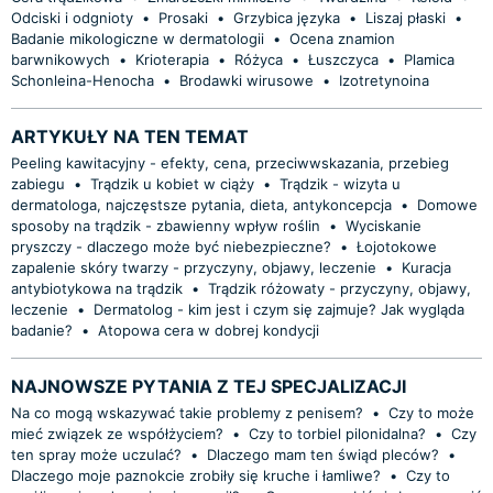
Odciski i odgnioty
•
Prosaki
•
Grzybica języka
•
Liszaj płaski
•
Badanie mikologiczne w dermatologii
•
Ocena znamion
barwnikowych
•
Krioterapia
•
Różyca
•
Łuszczyca
•
Plamica
Schonleina-Henocha
•
Brodawki wirusowe
•
Izotretynoina
ARTYKUŁY NA TEN TEMAT
Peeling kawitacyjny - efekty, cena, przeciwwskazania, przebieg
zabiegu
•
Trądzik u kobiet w ciąży
•
Trądzik - wizyta u
dermatologa, najczęstsze pytania, dieta, antykoncepcja
•
Domowe
sposoby na trądzik - zbawienny wpływ roślin
•
Wyciskanie
pryszczy - dlaczego może być niebezpieczne?
•
Łojotokowe
zapalenie skóry twarzy - przyczyny, objawy, leczenie
•
Kuracja
antybiotykowa na trądzik
•
Trądzik różowaty - przyczyny, objawy,
leczenie
•
Dermatolog - kim jest i czym się zajmuje? Jak wygląda
badanie?
•
Atopowa cera w dobrej kondycji
NAJNOWSZE PYTANIA Z TEJ SPECJALIZACJI
Na co mogą wskazywać takie problemy z penisem?
•
Czy to może
mieć związek ze współżyciem?
•
Czy to torbiel pilonidalna?
•
Czy
ten spray może uczulać?
•
Dlaczego mam ten świąd pleców?
•
Dlaczego moje paznokcie zrobiły się kruche i łamliwe?
•
Czy to