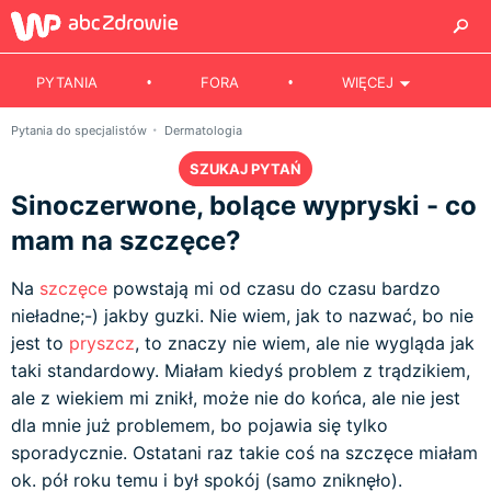
PYTANIA
FORA
WIĘCEJ
Pytania do specjalistów
Dermatologia
SZUKAJ PYTAŃ
Sinoczerwone, bolące wypryski - co
mam na szczęce?
Na
szczęce
powstają mi od czasu do czasu bardzo
nieładne;-) jakby guzki. Nie wiem, jak to nazwać, bo nie
jest to
pryszcz
, to znaczy nie wiem, ale nie wygląda jak
taki standardowy. Miałam kiedyś problem z trądzikiem,
ale z wiekiem mi znikł, może nie do końca, ale nie jest
dla mnie już problemem, bo pojawia się tylko
sporadycznie. Ostatani raz takie coś na szczęce miałam
ok. pół roku temu i był spokój (samo zniknęło).