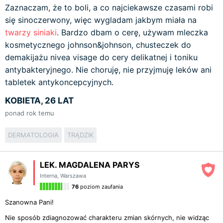
Zaznaczam, że to boli, a co najciekawsze czasami robi
się sinoczerwony, więc wygladam jakbym miała na
twarzy
siniaki
. Bardzo dbam o cerę, używam mleczka
kosmetycznego johnson&johnson, chusteczek do
demakijażu nivea visage do cery delikatnej i toniku
antybakteryjnego. Nie choruję, nie przyjmuję leków ani
tabletek antykoncepcyjnych.
KOBIETA, 26 LAT
ponad rok temu
DERMATOLOGIA
TRĄDZIK
LEK. MAGDALENA PARYS
Interna
,
Warszawa
76
poziom zaufania
Szanowna Pani!
Nie sposób zdiagnozować charakteru zmian skórnych, nie widząc