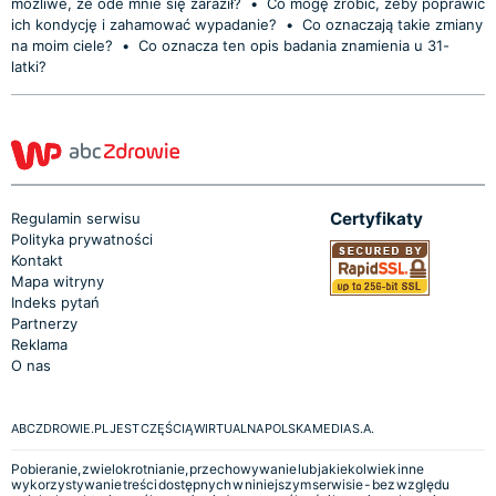
możliwe, że ode mnie się zaraził?
•
Co mogę zrobić, żeby poprawić
ich kondycję i zahamować wypadanie?
•
Co oznaczają takie zmiany
na moim ciele?
•
Co oznacza ten opis badania znamienia u 31-
latki?
Certyfikaty
Regulamin serwisu
Polityka prywatności
Kontakt
Mapa witryny
Indeks pytań
Partnerzy
Reklama
O nas
ABCZDROWIE.PL JEST CZĘŚCIĄ WIRTUALNA POLSKA MEDIA S.A.
Pobieranie, zwielokrotnianie, przechowywanie lub jakiekolwiek inne
wykorzystywanie treści dostępnych w niniejszym serwisie - bez względu