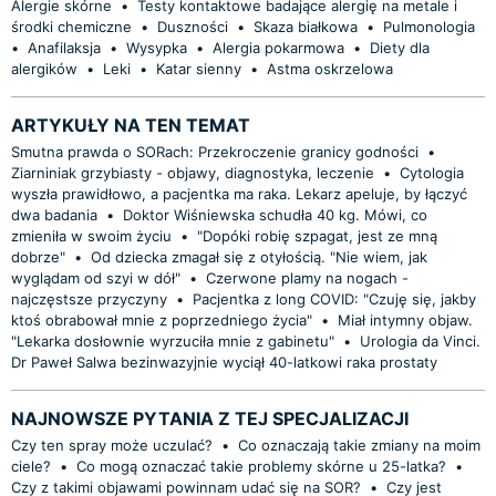
Alergie skórne
•
Testy kontaktowe badające alergię na metale i
środki chemiczne
•
Duszności
•
Skaza białkowa
•
Pulmonologia
•
Anafilaksja
•
Wysypka
•
Alergia pokarmowa
•
Diety dla
alergików
•
Leki
•
Katar sienny
•
Astma oskrzelowa
ARTYKUŁY NA TEN TEMAT
Smutna prawda o SORach: Przekroczenie granicy godności
•
Ziarniniak grzybiasty - objawy, diagnostyka, leczenie
•
Cytologia
wyszła prawidłowo, a pacjentka ma raka. Lekarz apeluje, by łączyć
dwa badania
•
Doktor Wiśniewska schudła 40 kg. Mówi, co
zmieniła w swoim życiu
•
"Dopóki robię szpagat, jest ze mną
dobrze"
•
Od dziecka zmagał się z otyłością. "Nie wiem, jak
wyglądam od szyi w dół"
•
Czerwone plamy na nogach -
najczęstsze przyczyny
•
Pacjentka z long COVID: "Czuję się, jakby
ktoś obrabował mnie z poprzedniego życia"
•
Miał intymny objaw.
"Lekarka dosłownie wyrzuciła mnie z gabinetu"
•
Urologia da Vinci.
Dr Paweł Salwa bezinwazyjnie wyciął 40-latkowi raka prostaty
NAJNOWSZE PYTANIA Z TEJ SPECJALIZACJI
Czy ten spray może uczulać?
•
Co oznaczają takie zmiany na moim
ciele?
•
Co mogą oznaczać takie problemy skórne u 25-latka?
•
Czy z takimi objawami powinnam udać się na SOR?
•
Czy jest