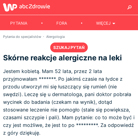
PYTANIA
FORA
WIĘCEJ
Pytania do specjalistów
Alergologia
SZUKAJ PYTAŃ
Skórne reakcje alergiczne na leki
Jestem kobietą. Mam 52 lata, przez 2 lata
przyjmowałam *******. Po jakimś czasie na łydce z
przodu utworzył mi się łuszczący się rumień (nie
swędzi). Leczę się u dermatologa, pani doktor pobrała
wycinek do badania (czekam na wynik), dotąd
stosowane leczenie nie pomogło (stale się powiększa,
czasami szczypie i pali). Mam pytanie: co to może być i
czy jest możliwe, że jest to po *********. Za odpowiedź
z góry dziękuję.