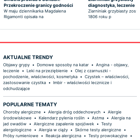
Przekroczenie granicy godności
diagnostyka, leczenie
W maju dziennikarka Magdalena
Ziarniniak grzybiasty zost
Rigamonti opisała na
1806 roku p
AKTUALNE TRENDY
Objawy grypy
•
Domowe sposoby na katar
•
Angina - objawy,
leczenie
•
Leki na przeziębienie
•
Olej z czarnuszki -
pochodzenie, właściwości, kosmetyka
•
Czystek – właściwości,
zastosowanie czystka
•
Imbir - właściwości lecznicze i
odchudzające
POPULARNE TEMATY
Choroby alergiczne
•
Alergia dróg oddechowych
•
Alergie
środowiskowe
•
Kalendarz pylenia roślin
•
Astma
•
Alergia na
jad owadów
•
Alergiczne zapalenie spojówek
•
Testy
alergologiczne
•
Alergia w ciąży
•
Skórne testy alergiczne
•
Próby rumieniowe
•
Reakcja alergiczna
•
Testy prowokacyjne
•