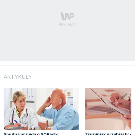
ARTYKUŁY
Smutna prawda o SORach:
Ziarniniak grzybiasty - 