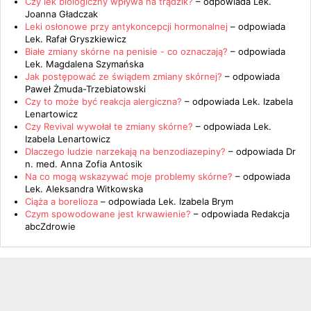
Czy lek biologiczny wpływa na trądzik?
– odpowiada
Lek.
Joanna Gładczak
Leki osłonowe przy antykoncepcji hormonalnej
– odpowiada
Lek. Rafał Gryszkiewicz
Białe zmiany skórne na penisie - co oznaczają?
– odpowiada
Lek. Magdalena Szymańska
Jak postępować ze świądem zmiany skórnej?
– odpowiada
Paweł Żmuda-Trzebiatowski
Czy to może być reakcja alergiczna?
– odpowiada
Lek. Izabela
Lenartowicz
Czy Revival wywołał te zmiany skórne?
– odpowiada
Lek.
Izabela Lenartowicz
Dlaczego ludzie narzekają na benzodiazepiny?
– odpowiada
Dr
n. med. Anna Zofia Antosik
Na co mogą wskazywać moje problemy skórne?
– odpowiada
Lek. Aleksandra Witkowska
Ciąża a borelioza
– odpowiada
Lek. Izabela Brym
Czym spowodowane jest krwawienie?
– odpowiada
Redakcja
abcZdrowie