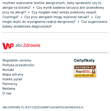
możliwe wykonanie testów alergicznych, żeby sprawdzić czy to
alergia na botoks?
•
Czy wynik badania tarczycy jest prawidłowy
przy tej alergii?
•
Czy mogłam mieć wtedy polekowy zespół
Cushinga?
•
Czy przy alergiach mogę wykonać tatuaż?
•
Czy
mogło dojść do wystąpienia reakcji alergicznej?
•
Czy sugerowana
byłaby dodatkowa diagnostyka?
Certyfikaty
Regulamin serwisu
Polityka prywatności
Kontakt
Mapa witryny
Indeks pytań
Partnerzy
Reklama
O nas
ABCZDROWIE.PL JEST CZĘŚCIĄ WIRTUALNA POLSKA MEDIA S.A.