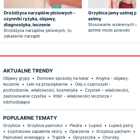
Drożdżyca narządów płciowych -
Grzybica jamy ustnej po
czynniki ryzyka, objawy,
astmy
diagnostyka, leczenie
Stosowanie wziewnych s
astmie może powodo
Drożdżyca narządów płciowych, to
zakażenie narządó
AKTUALNE TRENDY
Objawy grypy
•
Domowe sposoby na katar
•
Angina - objawy,
leczenie
•
Leki na przeziębienie
•
Olej z czarnuszki -
pochodzenie, właściwości, kosmetyka
•
Czystek – właściwości,
zastosowanie czystka
•
Imbir - właściwości lecznicze i
odchudzające
POPULARNE TEMATY
Grzybica
•
Grzybica paznokci
•
Piedra
•
Łupież
•
Łupież pstry
•
Łojotokowe zapalenie skóry
•
Oparzenia
•
Grzybica pachwin
•
Paznokieć wrastający
•
Trądzik
•
Opryszczka
•
Choroby