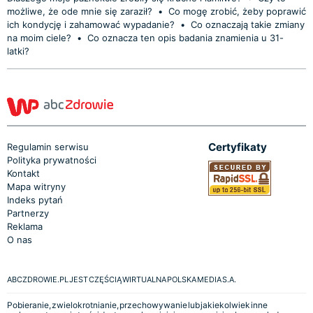
możliwe, że ode mnie się zaraził?
•
Co mogę zrobić, żeby poprawić
ich kondycję i zahamować wypadanie?
•
Co oznaczają takie zmiany
na moim ciele?
•
Co oznacza ten opis badania znamienia u 31-
latki?
Certyfikaty
Regulamin serwisu
Polityka prywatności
Kontakt
Mapa witryny
Indeks pytań
Partnerzy
Reklama
O nas
ABCZDROWIE.PL JEST CZĘŚCIĄ WIRTUALNA POLSKA MEDIA S.A.
Pobieranie, zwielokrotnianie, przechowywanie lub jakiekolwiek inne