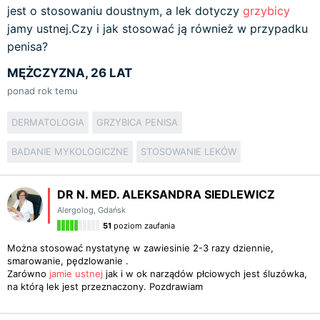
jest o stosowaniu doustnym, a lek dotyczy
grzybicy
jamy ustnej.Czy i jak stosować ją również w przypadku
penisa?
MĘŻCZYZNA, 26 LAT
ponad rok temu
DERMATOLOGIA
GRZYBICA PENISA
BADANIE MYKOLOGICZNE
STOSOWANIE LEKÓW
DR N. MED. ALEKSANDRA SIEDLEWICZ
Alergolog
,
Gdańsk
51
poziom zaufania
Można stosować nystatynę w zawiesinie 2-3 razy dziennie,
smarowanie, pędzlowanie .
Zarówno
jamie ustnej
jak i w ok narządów płciowych jest śluzówka,
na którą lek jest przeznaczony. Pozdrawiam