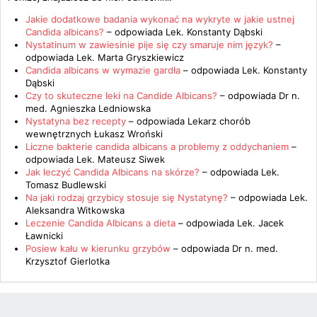
Jakie dodatkowe badania wykonać na wykryte w jakie ustnej
Candida albicans?
– odpowiada
Lek. Konstanty Dąbski
Nystatinum w zawiesinie pije się czy smaruje nim język?
–
odpowiada
Lek. Marta Gryszkiewicz
Candida albicans w wymazie gardła
– odpowiada
Lek. Konstanty
Dąbski
Czy to skuteczne leki na Candide Albicans?
– odpowiada
Dr n.
med. Agnieszka Ledniowska
Nystatyna bez recepty
– odpowiada
Lekarz chorób
wewnętrznych Łukasz Wroński
Liczne bakterie candida albicans a problemy z oddychaniem
–
odpowiada
Lek. Mateusz Siwek
Jak leczyć Candida Albicans na skórze?
– odpowiada
Lek.
Tomasz Budlewski
Na jaki rodzaj grzybicy stosuje się Nystatynę?
– odpowiada
Lek.
Aleksandra Witkowska
Leczenie Candida Albicans a dieta
– odpowiada
Lek. Jacek
Ławnicki
Posiew kału w kierunku grzybów
– odpowiada
Dr n. med.
Krzysztof Gierlotka