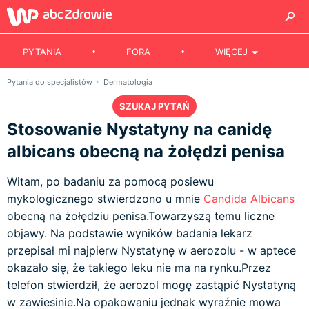
PYTANIA
FORA
WIĘCEJ
Pytania do specjalistów
Dermatologia
SZUKAJ PYTAŃ
Stosowanie Nystatyny na canidę
albicans obecną na żołędzi penisa
Witam, po badaniu za pomocą posiewu
mykologicznego stwierdzono u mnie
Candida Albicans
obecną na żołędziu penisa.Towarzyszą temu liczne
objawy. Na podstawie wyników badania lekarz
przepisał mi najpierw Nystatynę w aerozolu - w aptece
okazało się, że takiego leku nie ma na rynku.Przez
telefon stwierdził, że aerozol mogę zastąpić Nystatyną
w zawiesinie.Na opakowaniu jednak wyraźnie mowa