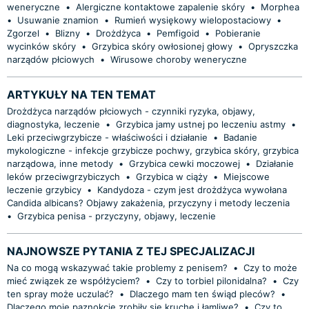
weneryczne
•
Alergiczne kontaktowe zapalenie skóry
•
Morphea
•
Usuwanie znamion
•
Rumień wysiękowy wielopostaciowy
•
Zgorzel
•
Blizny
•
Drożdżyca
•
Pemfigoid
•
Pobieranie
wycinków skóry
•
Grzybica skóry owłosionej głowy
•
Opryszczka
narządów płciowych
•
Wirusowe choroby weneryczne
ARTYKUŁY NA TEN TEMAT
Drożdżyca narządów płciowych - czynniki ryzyka, objawy,
diagnostyka, leczenie
•
Grzybica jamy ustnej po leczeniu astmy
•
Leki przeciwgrzybicze - właściwości i działanie
•
Badanie
mykologiczne - infekcje grzybicze pochwy, grzybica skóry, grzybica
narządowa, inne metody
•
Grzybica cewki moczowej
•
Działanie
leków przeciwgrzybiczych
•
Grzybica w ciąży
•
Miejscowe
leczenie grzybicy
•
Kandydoza - czym jest drożdżyca wywołana
Candida albicans? Objawy zakażenia, przyczyny i metody leczenia
•
Grzybica penisa - przyczyny, objawy, leczenie
NAJNOWSZE PYTANIA Z TEJ SPECJALIZACJI
Na co mogą wskazywać takie problemy z penisem?
•
Czy to może
mieć związek ze współżyciem?
•
Czy to torbiel pilonidalna?
•
Czy
ten spray może uczulać?
•
Dlaczego mam ten świąd pleców?
•
Dlaczego moje paznokcie zrobiły się kruche i łamliwe?
•
Czy to